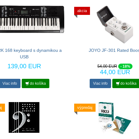
akcia
K 168 keyboard s dynamikou a
JOYO JF-301 Rated Boos
USB
139,00 EUR
54,00 EUR
- 18%
44,00 EUR
Viac info
do košíka
Viac info
do košíka
j
výpredaj