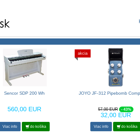
akcia
Sencor SDP 200 Wh
JOYO JF-312 Pipebomb Comp
560,00 EUR
57,00 EUR
- 43%
32,00 EUR
Viac info
do košíka
Viac info
do košíka