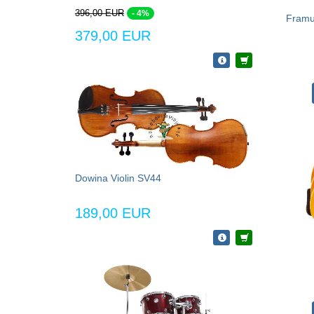
396,00 EUR
- 4%
Framus
379,00 EUR
Dowina Violin SV44
189,00 EUR