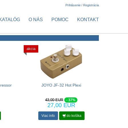
Prihlásenie / Registrácia
KATALÓG
O NÁS
POMOC
KONTAKT
akcia
ressor
JOYO JF-32 Hot Plexi
43,00 EUR
- 37%
27,00 EUR
Viac info
do košíka