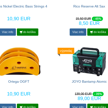
 Nickel Electric Bass Strings 4
Rico Reserve Alt Sax
10,90 EUR
15,50 EUR
- 45%
8,50 EUR
Viac info
do košíka
Viac info
do košíka
výpredaj
Ortega OGFT
JOYO Bantamp Atomic
10,90 EUR
139,00 EUR
- 35%
89,00 EUR
Viac info
do košíka
Viac info
do košíka