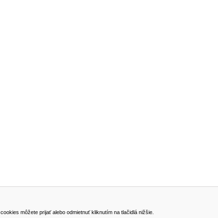
ADRESA
kies môžete prijať alebo odmietnuť kliknutím na tlačidlá nižšie.