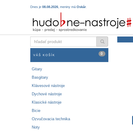
Dnes je
08.08.2026
, meniny má
Oskár
.
hľadať
produkt
0
VÁŠ KOŠÍK
Gitary
Basgitary
Klávesové nástroje
Dychové nástroje
Klasické nástroje
Bicie
Ozvučovacia technika
Noty