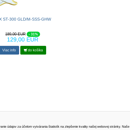
X ST-300 GLD/M-SSS-GHW
189,00 EUR
- 31%
129,00 EUR
Viac info
do košíka
NA STIAHNUTIE
KONTAKT
dajov za účelom vytvárania štatistík na zlepšenie kvality našej webovej stránky. Naše coo