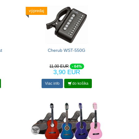
výpredaj
t
Cherub WST-550G
11,00 EUR
- 64%
3,90 EUR
Viac info
do košíka