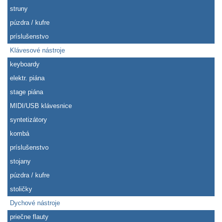
struny
púzdra / kufre
príslušenstvo
Klávesové nástroje
keyboardy
elektr. piána
stage piána
MIDI/USB klávesnice
syntetizátory
kombá
príslušenstvo
stojany
púzdra / kufre
stoličky
Dychové nástroje
priečne flauty