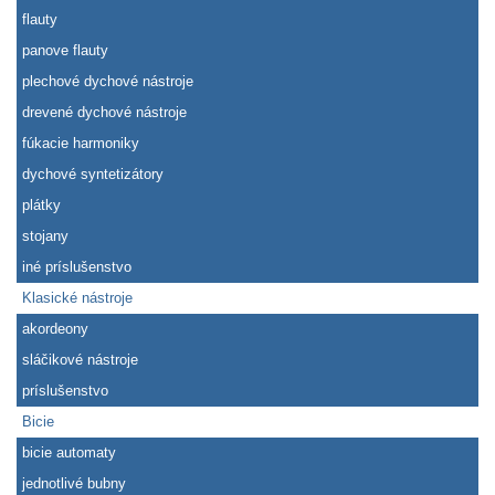
flauty
panove flauty
plechové dychové nástroje
drevené dychové nástroje
fúkacie harmoniky
dychové syntetizátory
plátky
stojany
iné príslušenstvo
Klasické nástroje
akordeony
sláčikové nástroje
príslušenstvo
Bicie
bicie automaty
jednotlivé bubny