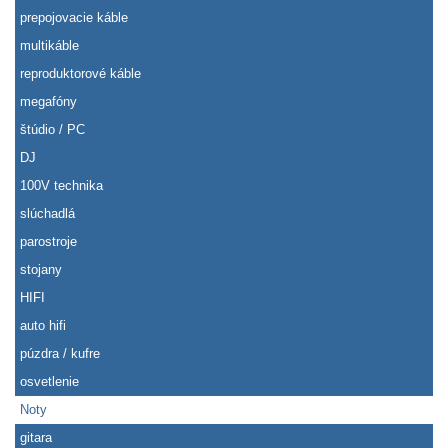
prepojovacie káble
multikáble
reproduktorové káble
megafóny
štúdio / PC
DJ
100V technika
slúchadlá
parostroje
stojany
HIFI
auto hifi
púzdra / kufre
osvetlenie
Noty
gitara