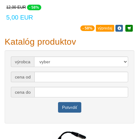
12,00 EUR
- 58%
5,00 EUR
- 58%
výpredaj
Katalóg produktov
výrobca
cena od
cena do
Potvrdiť