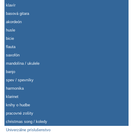
klavír
basová gitara
akordeón
husle
bicie
flauta
saxofón
mandolína / ukulele
banjo
spev / spevníky
harmonika
klarinet
knihy o hudbe
pracovné zošity
christmas song / koledy
Univerzálne príslušenstvo