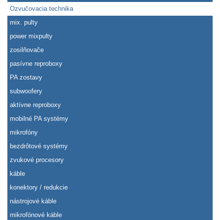
Ozvučovacia technika
mix. pulty
power mixpulty
zosilňovače
pasívne reproboxy
PA zostavy
subwoofery
aktívne reproboxy
mobilné PA systémy
mikrofóny
bezdrôtové systémy
zvukové procesory
káble
konektory / redukcie
nástrojové káble
mikrofónové káble