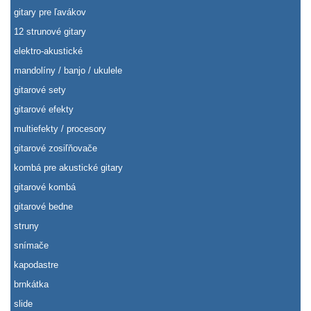
gitary pre ľavákov
12 strunové gitary
elektro-akustické
mandolíny / banjo / ukulele
gitarové sety
gitarové efekty
multiefekty / procesory
gitarové zosiľňovače
kombá pre akustické gitary
gitarové kombá
gitarové bedne
struny
snímače
kapodastre
brnkátka
slide