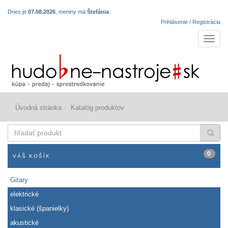
Dnes je
07.08.2026
, meniny má
Štefánia
.
Prihlásenie / Registrácia
Navigá
Úvodná stránka
Katalóg produktov
hľadať
produkt
0
VÁŠ KOŠÍK
Gitary
elektrické
klasické (španielky)
akustické