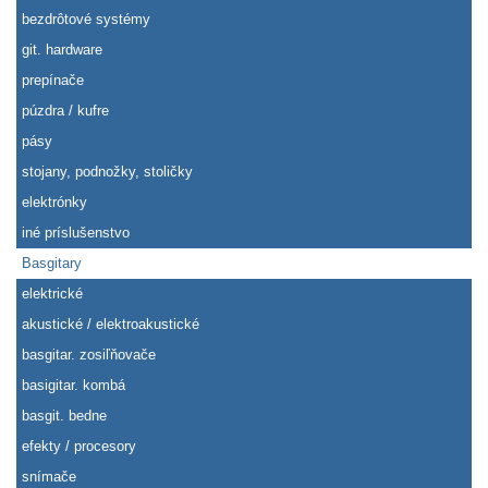
bezdrôtové systémy
git. hardware
prepínače
púzdra / kufre
pásy
stojany, podnožky, stoličky
elektrónky
iné príslušenstvo
Basgitary
elektrické
akustické / elektroakustické
basgitar. zosiľňovače
basigitar. kombá
basgit. bedne
efekty / procesory
snímače