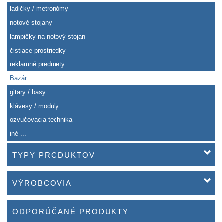
ladičky / metronómy
notové stojany
lampičky na notový stojan
čistiace prostriedky
reklamné predmety
Bazár
gitary / basy
klávesy / moduly
ozvučovacia technika
iné ...
TYPY PRODUKTOV
VÝROBCOVIA
ODPORÚČANÉ PRODUKTY