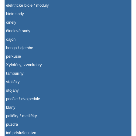
elektrické bicie / moduly
bicie sady
činely
činelové sady
cajon
bongo / djembe
perkusie
Xylofóny, zvonkohry
tamburíny
stoličky
stojany
pedále / dvojpedále
blany
paličky / metličky
púzdra
iné príslušenstvo