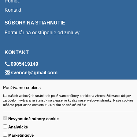
Pomoc
Kontakt
SÚBORY NA STIAHNUTIE
Formulár na odstúpenie od zmluvy
KONTAKT
0905419149
svencel@gmail.com
ADRESA
Používame cookies
Na našich webových stránkach používame súbory cookie na zhromažďovanie údajov
VEST - tech s.r.o.
za účelom vytvárania štatistík na zlepšenie kvality našej webovej stránky. Naše cookies
môžete prijať alebo odmietnuť kliknutím na tlačidlá nižšie.
Hviezdoslavova 280/6, 965 01 Žiar nad Hronom
Slovakia (Slovak Republic)
Nevyhnutné súbory cookie
Analytické
Marketingové