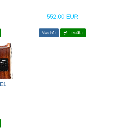
552,00 EUR
Viac info
do košíka
 E1