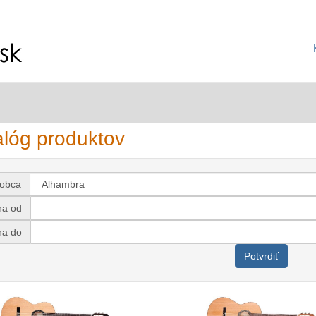
alóg produktov
robca
na od
na do
Potvrdiť