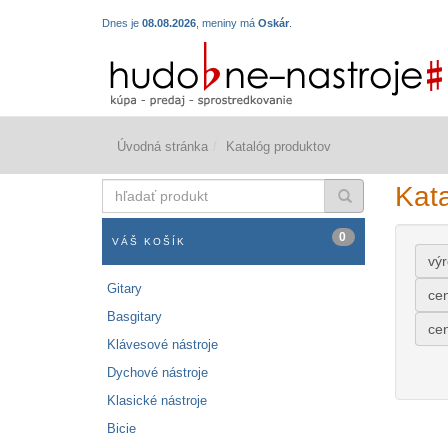
Dnes je
08.08.2026
, meniny má
Oskár
.
Úvodná stránka
Katalóg produktov
hľadať
Kat
produkt
0
VÁŠ KOŠÍK
vý
Gitary
ce
Basgitary
ce
Klávesové nástroje
Dychové nástroje
Klasické nástroje
Bicie