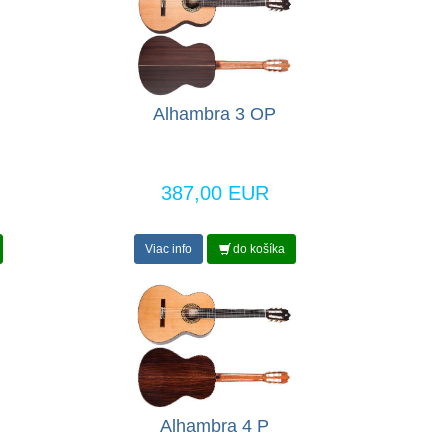
Alhambra 3 OP
387,00 EUR
Viac info
do košíka
Alhambra 4 P