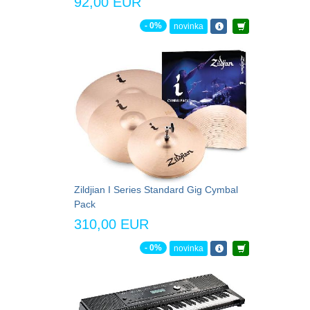
92,00 EUR
- 0%
novinka
Zildjian I Series Standard Gig Cymbal
Pack
310,00 EUR
- 0%
novinka