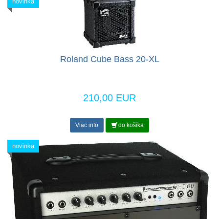
novinka
Roland Cube Bass 20-XL
210,00 EUR
Viac info
do košíka
novinka