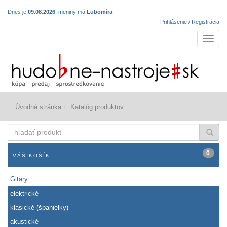
Dnes je
09.08.2026
, meniny má
Ľubomíra
.
Prihlásenie / Registrácia
Navigá
Úvodná stránka
Katalóg produktov
hľadať
produkt
0
VÁŠ KOŠÍK
Gitary
elektrické
klasické (španielky)
akustické