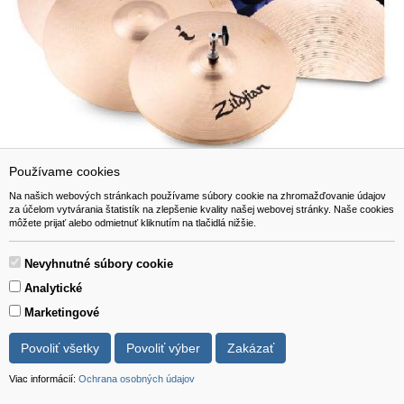
Používame cookies
Zildjian I Series Standard Gig Cymbal Pack
Na našich webových stránkach používame súbory cookie na zhromažďovanie údajov
za účelom vytvárania štatistík na zlepšenie kvality našej webovej stránky. Naše cookies
môžete prijať alebo odmietnuť kliknutím na tlačidlá nižšie.
310,00 EUR
Nevyhnutné súbory cookie
Analytické
Viac info
do košíka
Marketingové
novinka
Povoliť všetky
Povoliť výber
Zakázať
Viac informácií:
Ochrana osobných údajov