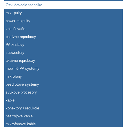
Ozvučovacia technika
mix. pulty
power mixpulty
zosilňovače
pasívne reproboxy
PA zostavy
subwoofery
aktívne reproboxy
mobilné PA systémy
mikrofóny
bezdrôtové systémy
zvukové procesory
káble
konektory / redukcie
nástrojové káble
mikrofónové káble