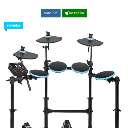
Viac info
do košíka
novinka