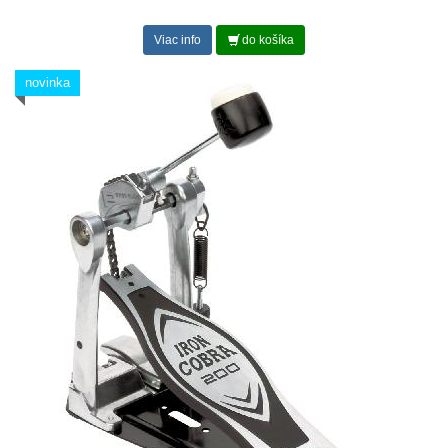
Viac info
do košíka
novinka