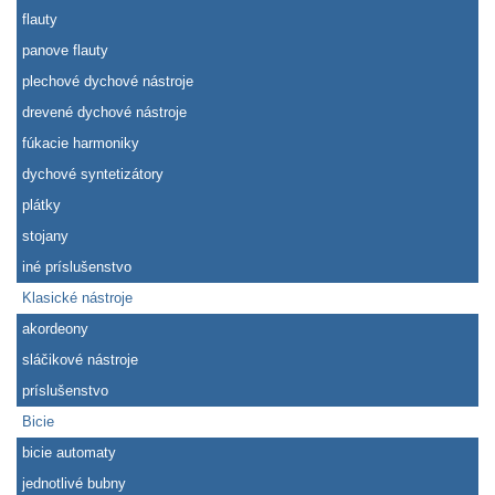
flauty
panove flauty
plechové dychové nástroje
drevené dychové nástroje
fúkacie harmoniky
dychové syntetizátory
plátky
stojany
iné príslušenstvo
Klasické nástroje
akordeony
sláčikové nástroje
príslušenstvo
Bicie
bicie automaty
jednotlivé bubny