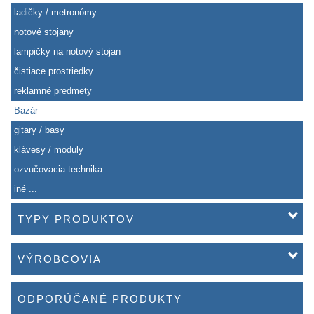
ladičky / metronómy
notové stojany
lampičky na notový stojan
čistiace prostriedky
reklamné predmety
Bazár
gitary / basy
klávesy / moduly
ozvučovacia technika
iné ...
TYPY PRODUKTOV
VÝROBCOVIA
ODPORÚČANÉ PRODUKTY