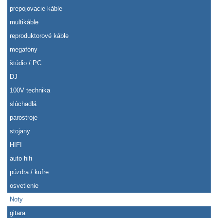
prepojovacie káble
multikáble
reproduktorové káble
megafóny
štúdio / PC
DJ
100V technika
slúchadlá
parostroje
stojany
HIFI
auto hifi
púzdra / kufre
osvetlenie
Noty
gitara