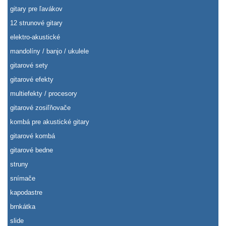
gitary pre ľavákov
12 strunové gitary
elektro-akustické
mandolíny / banjo / ukulele
gitarové sety
gitarové efekty
multiefekty / procesory
gitarové zosiľňovače
kombá pre akustické gitary
gitarové kombá
gitarové bedne
struny
snímače
kapodastre
brnkátka
slide