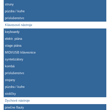
struny
púzdra / kufre
príslušenstvo
Klávesové nástroje
keyboardy
elektr. piána
stage piána
MIDI/USB klávesnice
syntetizátory
kombá
príslušenstvo
stojany
púzdra / kufre
stoličky
Dychové nástroje
priečne flauty