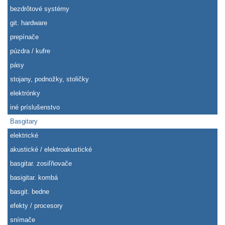
bezdrôtové systémy
git. hardware
prepínače
púzdra / kufre
pásy
stojany, podnožky, stoličky
elektrónky
iné príslušenstvo
Basgitary
elektrické
akustické / elektroakustické
basgitar. zosiľňovače
basigitar. kombá
basgit. bedne
efekty / procesory
snímače