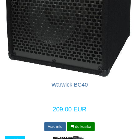
Warwick BC40
209,00 EUR
Viac info
do košíka