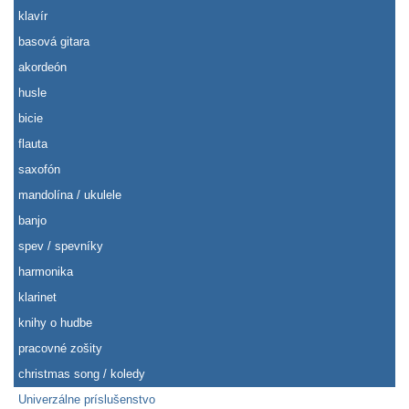
klavír
basová gitara
akordeón
husle
bicie
flauta
saxofón
mandolína / ukulele
banjo
spev / spevníky
harmonika
klarinet
knihy o hudbe
pracovné zošity
christmas song / koledy
Univerzálne príslušenstvo