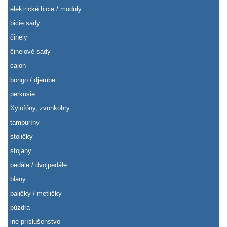
elektrické bicie / moduly
bicie sady
činely
činelové sady
cajon
bongo / djembe
perkusie
Xylofóny, zvonkohry
tamburíny
stoličky
stojany
pedále / dvojpedále
blany
paličky / metličky
púzdra
iné príslušenstvo