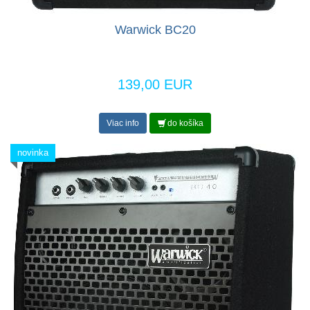
Warwick BC20
139,00 EUR
Viac info
do košíka
novinka