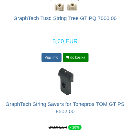
GraphTech Tusq String Tree GT PQ 7000 00
5,60 EUR
Viac info
do košíka
GraphTech String Savers for Tonepros TOM GT PS
8502 00
24,50 EUR
- 10%