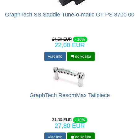
GraphTech SS Saddle Tune-o-matic GT PS 8700 00
24,50 EUR
- 10%
22,00 EUR
Viac info
do košíka
GraphTech ResomMax Tailpiece
31,00 EUR
- 10%
27,80 EUR
Viac info
do košíka