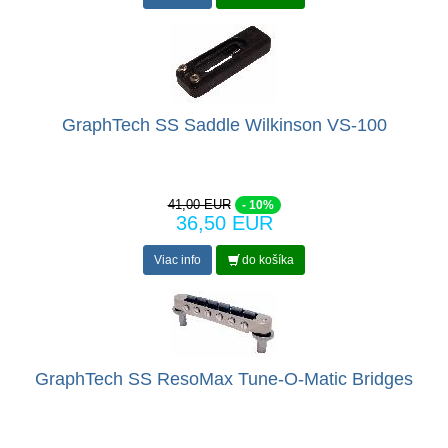
GraphTech SS Saddle Wilkinson VS-100
41,00 EUR
- 10%
36,50 EUR
Viac info
do košíka
GraphTech SS ResoMax Tune-O-Matic Bridges