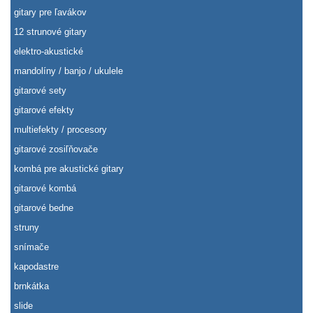
gitary pre ľavákov
12 strunové gitary
elektro-akustické
mandolíny / banjo / ukulele
gitarové sety
gitarové efekty
multiefekty / procesory
gitarové zosiľňovače
kombá pre akustické gitary
gitarové kombá
gitarové bedne
struny
snímače
kapodastre
brnkátka
slide