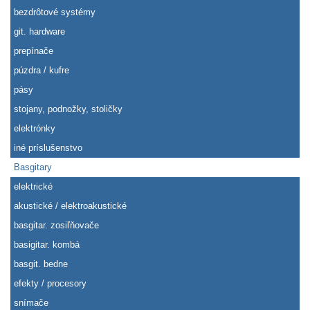
bezdrôtové systémy
git. hardware
prepínače
púzdra / kufre
pásy
stojany, podnožky, stoličky
elektrónky
iné príslušenstvo
Basgitary
elektrické
akustické / elektroakustické
basgitar. zosiľňovače
basigitar. kombá
basgit. bedne
efekty / procesory
snímače