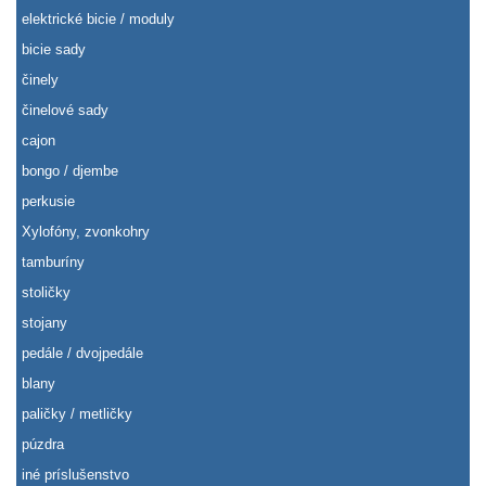
elektrické bicie / moduly
bicie sady
činely
činelové sady
cajon
bongo / djembe
perkusie
Xylofóny, zvonkohry
tamburíny
stoličky
stojany
pedále / dvojpedále
blany
paličky / metličky
púzdra
iné príslušenstvo