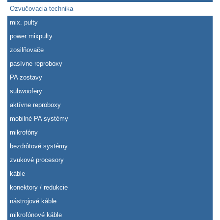
Ozvučovacia technika
mix. pulty
power mixpulty
zosilňovače
pasívne reproboxy
PA zostavy
subwoofery
aktívne reproboxy
mobilné PA systémy
mikrofóny
bezdrôtové systémy
zvukové procesory
káble
konektory / redukcie
nástrojové káble
mikrofónové káble