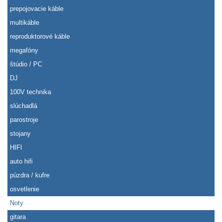
prepojovacie káble
multikáble
reproduktorové káble
megafóny
štúdio / PC
DJ
100V technika
slúchadlá
parostroje
stojany
HIFI
auto hifi
púzdra / kufre
osvetlenie
Noty
gitara