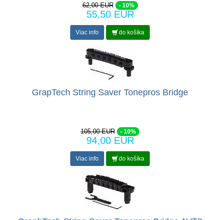
62,00 EUR
- 10%
55,50 EUR
Viac info
do košíka
GrapTech String Saver Tonepros Bridge
105,00 EUR
- 10%
94,00 EUR
Viac info
do košíka