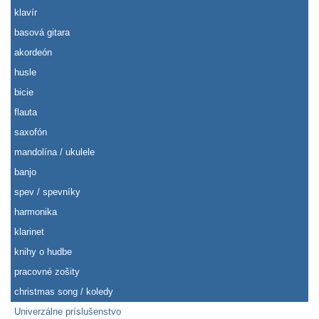
klavír
basová gitara
akordeón
husle
bicie
flauta
saxofón
mandolína / ukulele
banjo
spev / spevníky
harmonika
klarinet
knihy o hudbe
pracovné zošity
christmas song / koledy
Univerzálne príslušenstvo