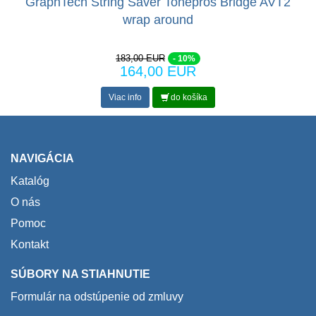
GraphTech String Saver Tonepros Bridge AVT2
wrap around
183,00 EUR
- 10%
164,00 EUR
Viac info
do košíka
NAVIGÁCIA
Katalóg
O nás
Pomoc
Kontakt
SÚBORY NA STIAHNUTIE
Formulár na odstúpenie od zmluvy