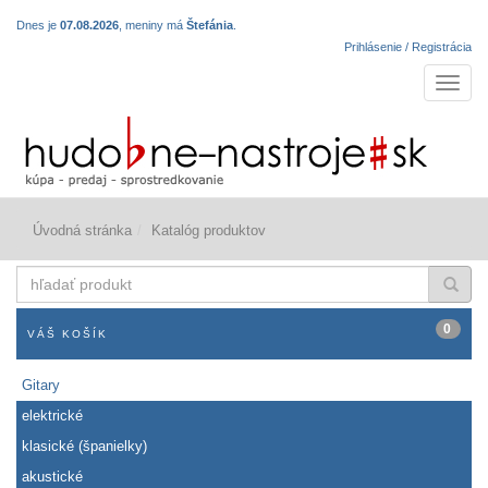
Dnes je
07.08.2026
, meniny má
Štefánia
.
Prihlásenie / Registrácia
Navigá
Úvodná stránka
Katalóg produktov
hľadať
produkt
0
VÁŠ KOŠÍK
Gitary
elektrické
klasické (španielky)
akustické