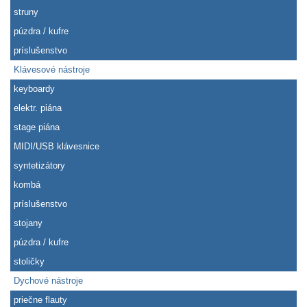
struny
púzdra / kufre
príslušenstvo
Klávesové nástroje
keyboardy
elektr. piána
stage piána
MIDI/USB klávesnice
syntetizátory
kombá
príslušenstvo
stojany
púzdra / kufre
stoličky
Dychové nástroje
priečne flauty