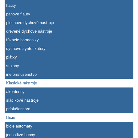
flauty
panove flauty
plechové dychové nástroje
drevené dychové nástroje
fúkacie harmoniky
dychové syntetizátory
plátky
stojany
iné príslušenstvo
Klasické nástroje
akordeony
sláčikové nástroje
príslušenstvo
Bicie
bicie automaty
jednotlivé bubny