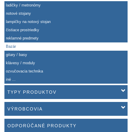
ladičky / metronómy
notové stojany
lampičky na notový stojan
čistiace prostriedky
reklamné predmety
Bazár
gitary / basy
klávesy / moduly
ozvučovacia technika
iné ...
TYPY PRODUKTOV
VÝROBCOVIA
ODPORÚČANÉ PRODUKTY