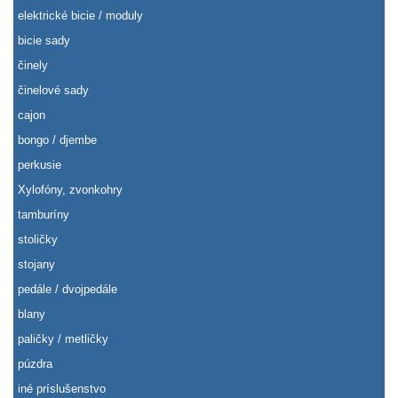
elektrické bicie / moduly
bicie sady
činely
činelové sady
cajon
bongo / djembe
perkusie
Xylofóny, zvonkohry
tamburíny
stoličky
stojany
pedále / dvojpedále
blany
paličky / metličky
púzdra
iné príslušenstvo