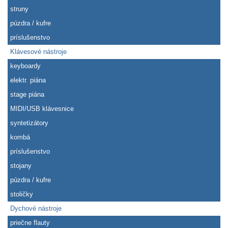
struny
púzdra / kufre
príslušenstvo
Klávesové nástroje
keyboardy
elektr. piána
stage piána
MIDI/USB klávesnice
syntetizátory
kombá
príslušenstvo
stojany
púzdra / kufre
stoličky
Dychové nástroje
priečne flauty