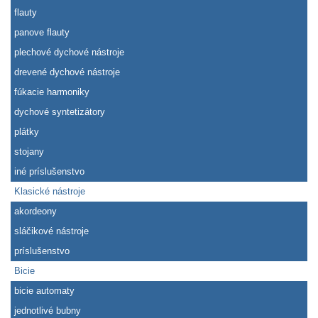
flauty
panove flauty
plechové dychové nástroje
drevené dychové nástroje
fúkacie harmoniky
dychové syntetizátory
plátky
stojany
iné príslušenstvo
Klasické nástroje
akordeony
sláčikové nástroje
príslušenstvo
Bicie
bicie automaty
jednotlivé bubny