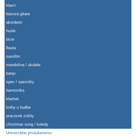
klavír
basová gitara
akordeón
husle
bicie
flauta
saxofón
mandolína / ukulele
banjo
spev / spevníky
harmonika
klarinet
knihy o hudbe
pracovné zošity
christmas song / koledy
Univerzálne príslušenstvo