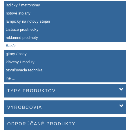
ladičky / metronómy
notové stojany
lampičky na notový stojan
čistiace prostriedky
reklamné predmety
Bazár
gitary / basy
klávesy / moduly
ozvučovacia technika
iné ...
TYPY PRODUKTOV
VÝROBCOVIA
ODPORÚČANÉ PRODUKTY