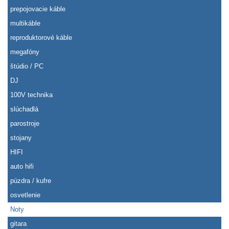
prepojovacie káble
multikáble
reproduktorové káble
megafóny
štúdio / PC
DJ
100V technika
slúchadlá
parostroje
stojany
HIFI
auto hifi
púzdra / kufre
osvetlenie
Noty
gitara