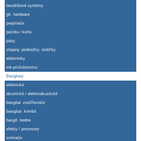
bezdrôtové systémy
git. hardware
prepínače
púzdra / kufre
pásy
stojany, podnožky, stoličky
elektrónky
iné príslušenstvo
Basgitary
elektrické
akustické / elektroakustické
basgitar. zosiľňovače
basigitar. kombá
basgit. bedne
efekty / procesory
snímače