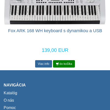
Fox ARK 168 WH keyboard s dynamikou a USB
139,00 EUR
Viac info
do košíka
NAVIGÁCIA
Katalóg
O nás
Pomoc