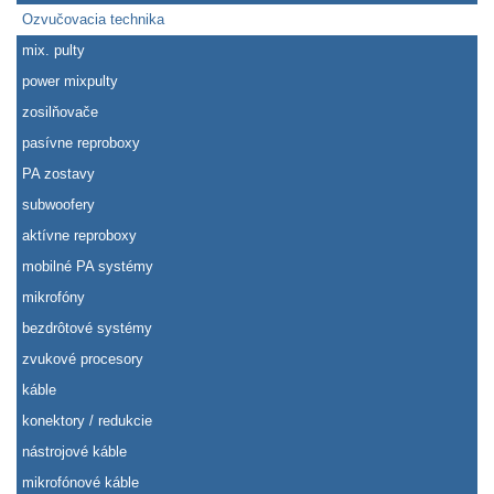
Ozvučovacia technika
mix. pulty
power mixpulty
zosilňovače
pasívne reproboxy
PA zostavy
subwoofery
aktívne reproboxy
mobilné PA systémy
mikrofóny
bezdrôtové systémy
zvukové procesory
káble
konektory / redukcie
nástrojové káble
mikrofónové káble