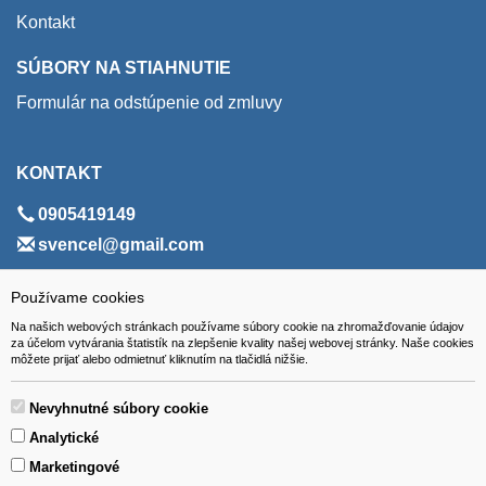
Kontakt
SÚBORY NA STIAHNUTIE
Formulár na odstúpenie od zmluvy
KONTAKT
0905419149
svencel@gmail.com
ADRESA
Používame cookies
Na našich webových stránkach používame súbory cookie na zhromažďovanie údajov
VEST - tech s.r.o.
za účelom vytvárania štatistík na zlepšenie kvality našej webovej stránky. Naše cookies
môžete prijať alebo odmietnuť kliknutím na tlačidlá nižšie.
Hviezdoslavova 280/6, 965 01 Žiar nad Hronom
Slovakia (Slovak Republic)
Nevyhnutné súbory cookie
Analytické
Marketingové