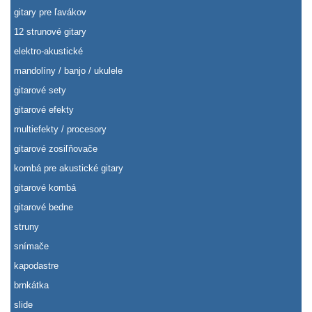
gitary pre ľavákov
12 strunové gitary
elektro-akustické
mandolíny / banjo / ukulele
gitarové sety
gitarové efekty
multiefekty / procesory
gitarové zosiľňovače
kombá pre akustické gitary
gitarové kombá
gitarové bedne
struny
snímače
kapodastre
brnkátka
slide