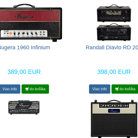
Bugera 1960 Infinium
Randall Diavlo RD 2
389,00 EUR
398,00 EUR
Viac info
do košíka
Viac info
do košíka