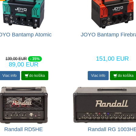
OYO Bantamp Atomic
JOYO Bantamp Firebr
151,00 EUR
139,00 EUR
- 35%
89,00 EUR
Viac info
do košíka
Viac info
do košíka
Randall RD5HE
Randall RG 1003H