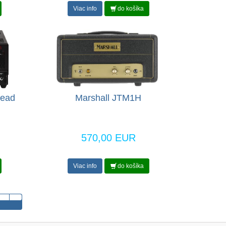
Viac info
do košíka
Head
Marshall JTM1H
570,00 EUR
Viac info
do košíka