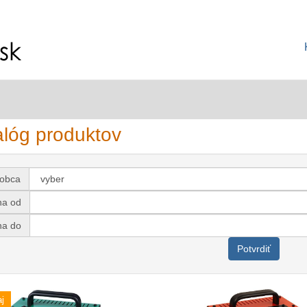
alóg produktov
robca
na od
na do
Potvrdiť
j