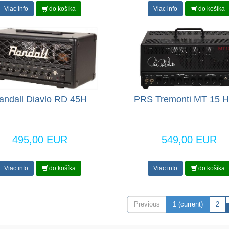
Viac info
do košíka
Viac info
do košíka
andall Diavlo RD 45H
PRS Tremonti MT 15 
495,00 EUR
549,00 EUR
Viac info
do košíka
Viac info
do košíka
Previous
1
(current)
2