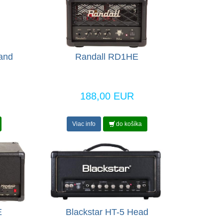
and
Randall RD1HE
188,00 EUR
Viac info
do košíka
E
Blackstar HT-5 Head