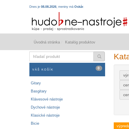
Dnes je
08.08.2026
, meniny má
Oskár
.
Úvodná stránka
Katalóg produktov
hľadať
Kat
produkt
0
VÁŠ KOŠÍK
vý
Gitary
ce
Basgitary
ce
Klávesové nástroje
Dychové nástroje
Klasické nástroje
Bicie
výpreda