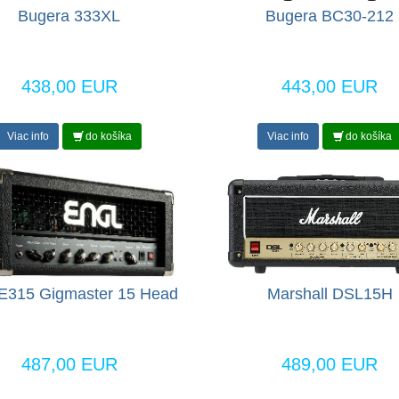
Bugera 333XL
Bugera BC30-212
438,00 EUR
443,00 EUR
Viac info
do košíka
Viac info
do košíka
 E315 Gigmaster 15 Head
Marshall DSL15H
487,00 EUR
489,00 EUR