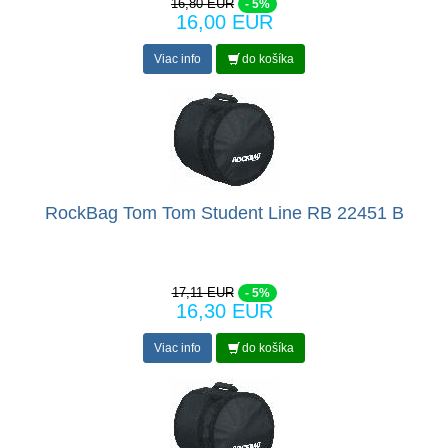
16,80 EUR
- 5%
16,00 EUR
Viac info
do košíka
RockBag Tom Tom Student Line RB 22451 B
17,11 EUR
- 5%
16,30 EUR
Viac info
do košíka