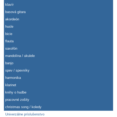
klavír
basová gitara
akordeón
husle
bicie
flauta
saxofón
mandolína / ukulele
banjo
spev / spevníky
harmonika
klarinet
knihy o hudbe
pracovné zošity
christmas song / koledy
Univerzálne príslušenstvo