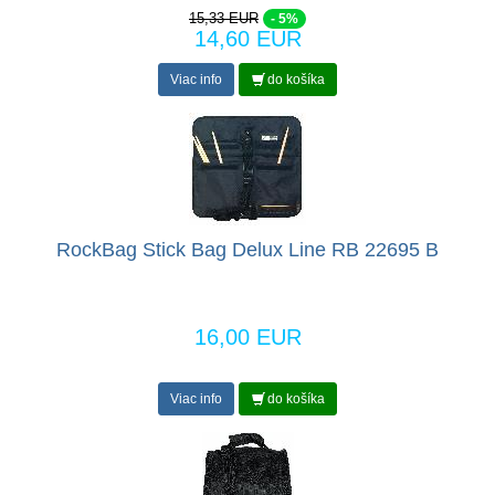
15,33 EUR
- 5%
14,60 EUR
Viac info
do košíka
RockBag Stick Bag Delux Line RB 22695 B
16,00 EUR
Viac info
do košíka