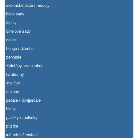
elektrické bicie / moduly
bicie sady
činely
činelové sady
cajon
bongo / djembe
perkusie
Xylofóny, zvonkohry
tamburíny
stoličky
stojany
pedále / dvojpedále
blany
paličky / metličky
púzdra
iné príslušenstvo