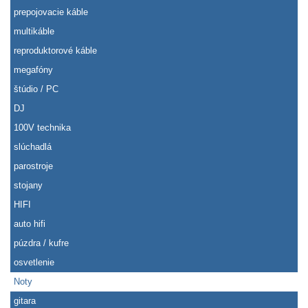
prepojovacie káble
multikáble
reproduktorové káble
megafóny
štúdio / PC
DJ
100V technika
slúchadlá
parostroje
stojany
HIFI
auto hifi
púzdra / kufre
osvetlenie
Noty
gitara