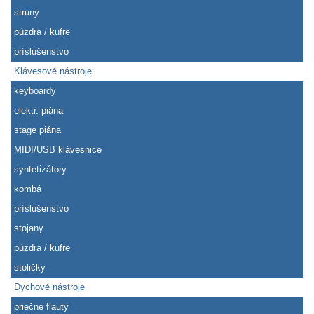
struny
púzdra / kufre
príslušenstvo
Klávesové nástroje
keyboardy
elektr. piána
stage piána
MIDI/USB klávesnice
syntetizátory
kombá
príslušenstvo
stojany
púzdra / kufre
stoličky
Dychové nástroje
priečne flauty