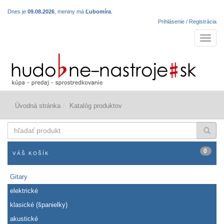
Dnes je
09.08.2026
, meniny má
Ľubomíra
.
Prihlásenie / Registrácia
Navigá
Úvodná stránka
Katalóg produktov
hľadať
produkt
0
VÁŠ KOŠÍK
Gitary
elektrické
klasické (španielky)
akustické