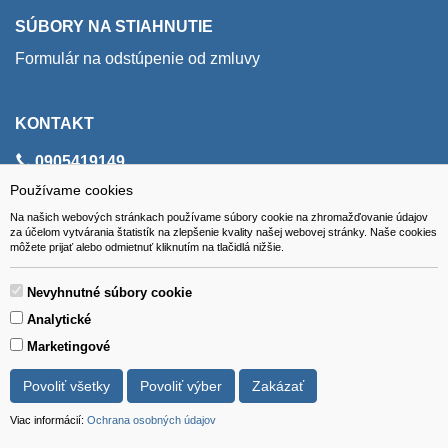
SÚBORY NA STIAHNUTIE
Formulár na odstúpenie od zmluvy
KONTAKT
0905419149
svencel@gmail.com
Používame cookies
Na našich webových stránkach používame súbory cookie na zhromažďovanie údajov
za účelom vytvárania štatistík na zlepšenie kvality našej webovej stránky. Naše cookies
ADRESA
môžete prijať alebo odmietnuť kliknutím na tlačidlá nižšie.
VEST - tech s.r.o.
Nevyhnutné súbory cookie
Hviezdoslavova 280/6, 965 01 Žiar nad Hronom
Analytické
Slovakia (Slovak Republic)
Marketingové
Povoliť všetky
Povoliť výber
Zakázať
Viac informácií:
Ochrana osobných údajov
Všetky ceny sú uvádzané vrátane DPH.