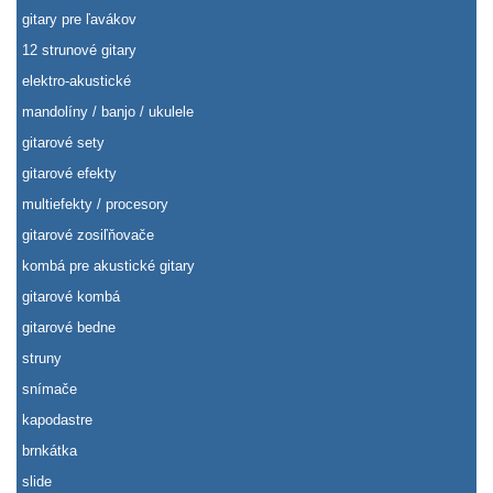
gitary pre ľavákov
12 strunové gitary
elektro-akustické
mandolíny / banjo / ukulele
gitarové sety
gitarové efekty
multiefekty / procesory
gitarové zosiľňovače
kombá pre akustické gitary
gitarové kombá
gitarové bedne
struny
snímače
kapodastre
brnkátka
slide