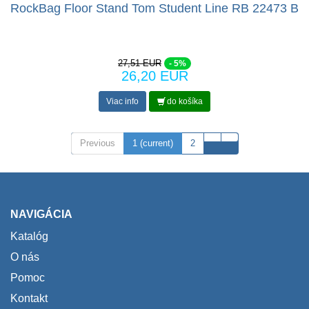
RockBag Floor Stand Tom Student Line RB 22473 B
27,51 EUR
- 5%
26,20 EUR
Viac info
do košíka
Previous
1
(current)
2
NAVIGÁCIA
Katalóg
O nás
Pomoc
Kontakt