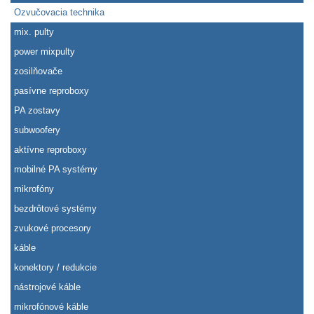
Ozvučovacia technika
mix. pulty
power mixpulty
zosilňovače
pasívne reproboxy
PA zostavy
subwoofery
aktívne reproboxy
mobilné PA systémy
mikrofóny
bezdrôtové systémy
zvukové procesory
káble
konektory / redukcie
nástrojové káble
mikrofónové káble