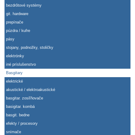
bezdrôtové systémy
git. hardware
prepínače
púzdra / kufre
pásy
stojany, podnožky, stoličky
elektrónky
iné príslušenstvo
Basgitary
elektrické
akustické / elektroakustické
basgitar. zosiľňovače
basigitar. kombá
basgit. bedne
efekty / procesory
snímače