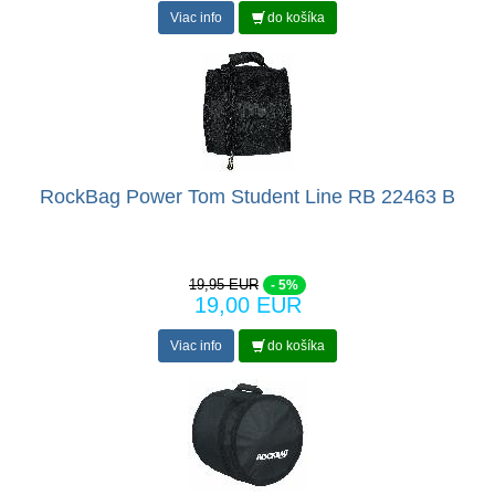
Viac info
do košíka
RockBag Power Tom Student Line RB 22463 B
19,95 EUR
- 5%
19,00 EUR
Viac info
do košíka