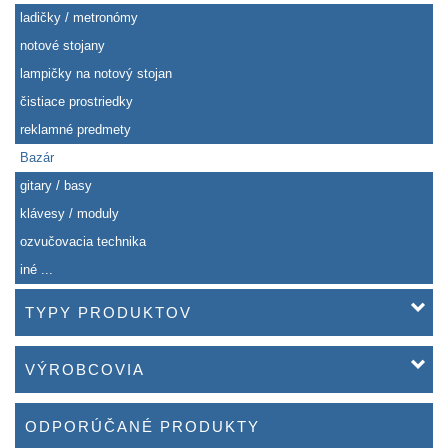
ladičky / metronómy
notové stojany
lampičky na notový stojan
čistiace prostriedky
reklamné predmety
Bazár
gitary / basy
klávesy / moduly
ozvučovacia technika
iné ...
TYPY PRODUKTOV
VÝROBCOVIA
ODPORÚČANÉ PRODUKTY