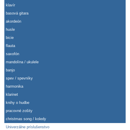
klavír
basová gitara
akordeón
husle
bicie
flauta
saxofón
mandolína / ukulele
banjo
spev / spevníky
harmonika
klarinet
knihy o hudbe
pracovné zošity
christmas song / koledy
Univerzálne príslušenstvo