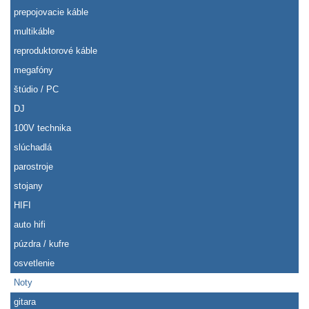
prepojovacie káble
multikáble
reproduktorové káble
megafóny
štúdio / PC
DJ
100V technika
slúchadlá
parostroje
stojany
HIFI
auto hifi
púzdra / kufre
osvetlenie
Noty
gitara