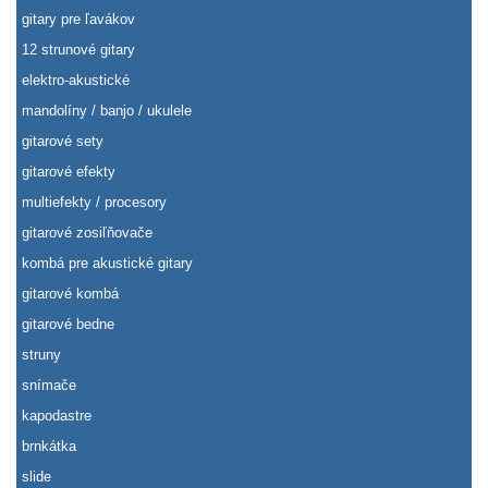
gitary pre ľavákov
12 strunové gitary
elektro-akustické
mandolíny / banjo / ukulele
gitarové sety
gitarové efekty
multiefekty / procesory
gitarové zosiľňovače
kombá pre akustické gitary
gitarové kombá
gitarové bedne
struny
snímače
kapodastre
brnkátka
slide