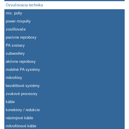
Ozvučovacia technika
mix. pulty
power mixpulty
zosilňovače
pasívne reproboxy
PA zostavy
subwoofery
aktívne reproboxy
mobilné PA systémy
mikrofóny
bezdrôtové systémy
zvukové procesory
káble
konektory / redukcie
nástrojové káble
mikrofónové káble