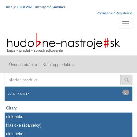
Dnes je
10.08.2026
, meniny má
Vavrinec
.
Prihlásenie / Registrácia
Navigá
Úvodná stránka
Katalóg produktov
hľadať
produkt
0
VÁŠ KOŠÍK
Gitary
elektrické
klasické (španielky)
akustické