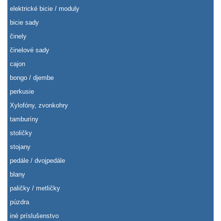
elektrické bicie / moduly
bicie sady
činely
činelové sady
cajon
bongo / djembe
perkusie
Xylofóny, zvonkohry
tamburíny
stoličky
stojany
pedále / dvojpedále
blany
paličky / metličky
púzdra
iné príslušenstvo