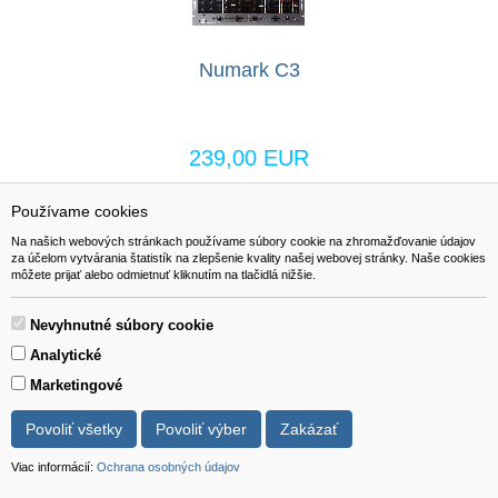
Numark C3
239,00 EUR
Používame cookies
Viac info
do košíka
Na našich webových stránkach používame súbory cookie na zhromažďovanie údajov
za účelom vytvárania štatistík na zlepšenie kvality našej webovej stránky. Naše cookies
môžete prijať alebo odmietnuť kliknutím na tlačidlá nižšie.
Previous
1
(current)
2
Nevyhnutné súbory cookie
Analytické
Marketingové
NAVIGÁCIA
Povoliť všetky
Povoliť výber
Zakázať
Katalóg
Viac informácií:
Ochrana osobných údajov
O nás