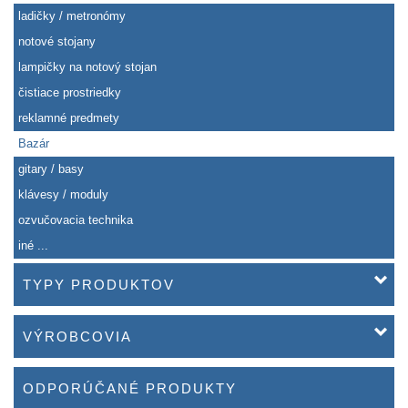
ladičky / metronómy
notové stojany
lampičky na notový stojan
čistiace prostriedky
reklamné predmety
Bazár
gitary / basy
klávesy / moduly
ozvučovacia technika
iné ...
TYPY PRODUKTOV
VÝROBCOVIA
ODPORÚČANÉ PRODUKTY