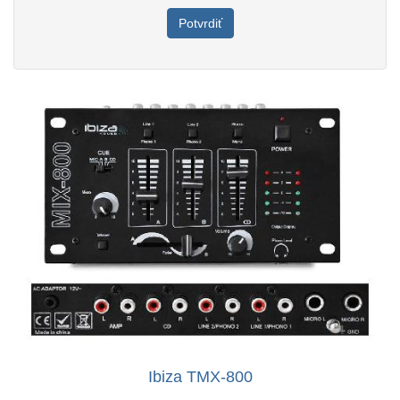
Potvrdiť
Ibiza TMX-800