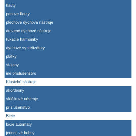
flauty
panove flauty
plechové dychové nástroje
drevené dychové nástroje
fúkacie harmoniky
dychové syntetizátory
plátky
stojany
iné príslušenstvo
Klasické nástroje
akordeony
sláčikové nástroje
príslušenstvo
Bicie
bicie automaty
jednotlivé bubny