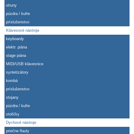
struny
púzdra / kufre
príslušenstvo
Klávesové nástroje
keyboardy
elektr. piána
stage piána
MIDI/USB klávesnice
syntetizátory
kombá
príslušenstvo
stojany
púzdra / kufre
stoličky
Dychové nástroje
priečne flauty