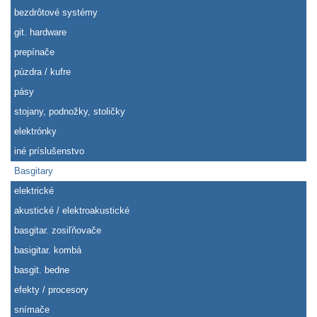
bezdrôtové systémy
git. hardware
prepínače
púzdra / kufre
pásy
stojany, podnožky, stoličky
elektrónky
iné príslušenstvo
Basgitary
elektrické
akustické / elektroakustické
basgitar. zosiľňovače
basigitar. kombá
basgit. bedne
efekty / procesory
snímače