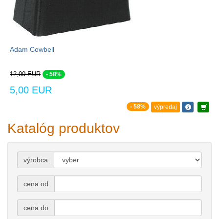
Adam Cowbell
12,00 EUR
- 58%
5,00 EUR
- 58%
výpredaj
Katalóg produktov
výrobca
cena od
cena do