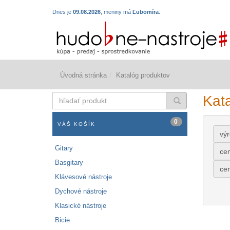
Dnes je
09.08.2026
, meniny má
Ľubomíra
.
Úvodná stránka
Katalóg produktov
hľadať
Kat
produkt
0
VÁŠ KOŠÍK
vý
Gitary
ce
Basgitary
ce
Klávesové nástroje
Dychové nástroje
Klasické nástroje
Bicie