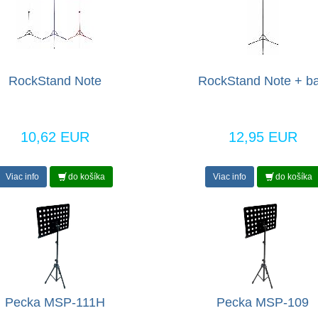
RockStand Note
RockStand Note + b
10,62 EUR
12,95 EUR
Viac info
do košíka
Viac info
do košíka
Pecka MSP-111H
Pecka MSP-109