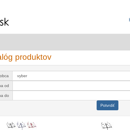
alóg produktov
robca
na od
na do
Potvrdiť