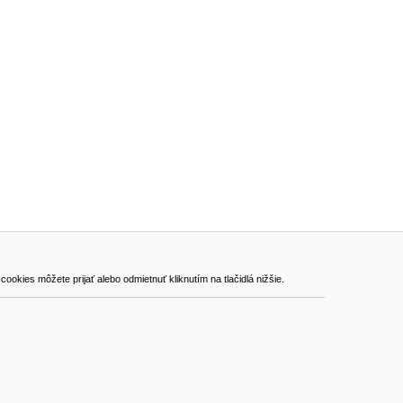
ADRESA
kies môžete prijať alebo odmietnuť kliknutím na tlačidlá nižšie.
VEST - tech s.r.o.
Hviezdoslavova 280/6, 965 01 Žiar nad Hronom
Slovakia (Slovak Republic)