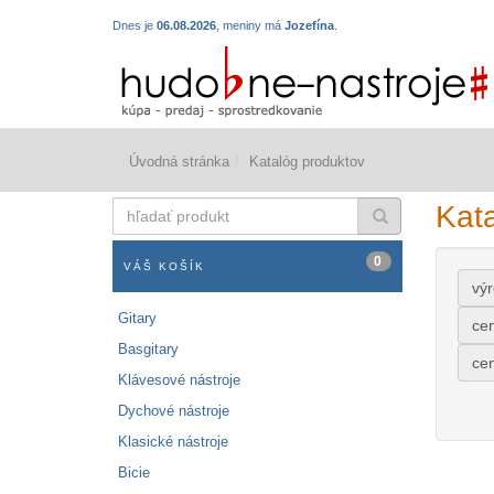
Dnes je
06.08.2026
, meniny má
Jozefína
.
Úvodná stránka
Katalóg produktov
hľadať
Kat
produkt
0
VÁŠ KOŠÍK
vý
Gitary
ce
Basgitary
ce
Klávesové nástroje
Dychové nástroje
Klasické nástroje
Bicie