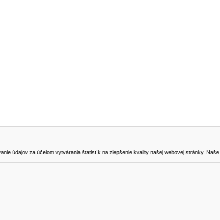
NA STIAHNUTIE
KONTAKT
dajov za účelom vytvárania štatistík na zlepšenie kvality našej webovej stránky. Naše coo
na odstúpenie od zmluvy
0905419149
svencel@gmail.com