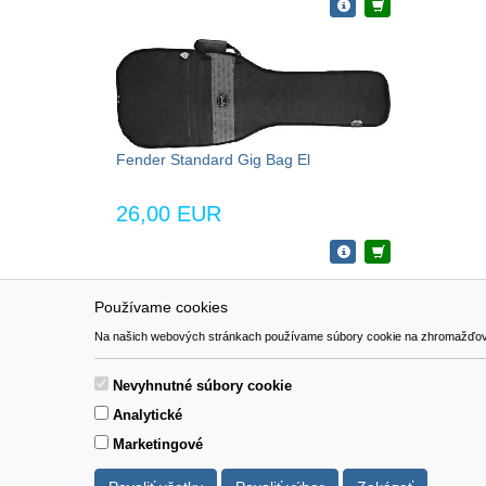
Fender Standard Gig Bag El
26,00 EUR
Používame cookies
NAVIGÁCIA
SÚBORY 
Na našich webových stránkach používame súbory cookie na zhromažďovanie ú
Katalóg
Formulár 
O nás
Nevyhnutné súbory cookie
Pomoc
Analytické
Kontakt
Marketingové