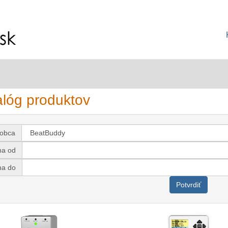
alóg produktov
robca
na od
na do
Potvrdiť