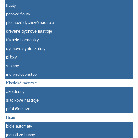
flauty
panove flauty
plechové dychové nástroje
drevené dychové nástroje
fúkacie harmoniky
dychové syntetizátory
plátky
stojany
iné príslušenstvo
Klasické nástroje
akordeony
sláčikové nástroje
príslušenstvo
Bicie
bicie automaty
jednotlivé bubny