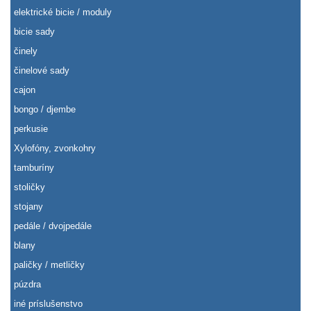
elektrické bicie / moduly
bicie sady
činely
činelové sady
cajon
bongo / djembe
perkusie
Xylofóny, zvonkohry
tamburíny
stoličky
stojany
pedále / dvojpedále
blany
paličky / metličky
púzdra
iné príslušenstvo