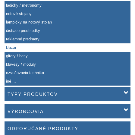
ladičky / metronómy
notové stojany
lampičky na notový stojan
čistiace prostriedky
reklamné predmety
Bazár
gitary / basy
klávesy / moduly
ozvučovacia technika
iné ...
TYPY PRODUKTOV
VÝROBCOVIA
ODPORÚČANÉ PRODUKTY