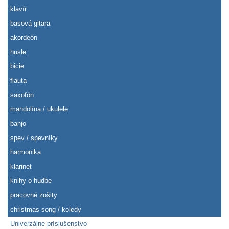
klavír
basová gitara
akordeón
husle
bicie
flauta
saxofón
mandolína / ukulele
banjo
spev / spevníky
harmonika
klarinet
knihy o hudbe
pracovné zošity
christmas song / koledy
Univerzálne príslušenstvo