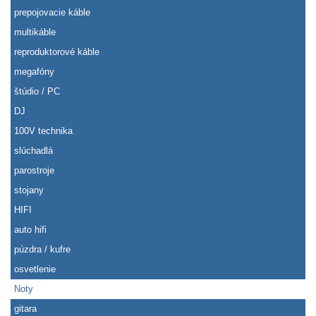
prepojovacie káble
multikáble
reproduktorové káble
megafóny
štúdio / PC
DJ
100V technika
slúchadlá
parostroje
stojany
HIFI
auto hifi
púzdra / kufre
osvetlenie
Noty
gitara