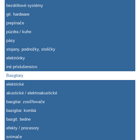
bezdrôtové systémy
git. hardware
prepínače
púzdra / kufre
pásy
stojany, podnožky, stoličky
elektrónky
iné príslušenstvo
Basgitary
elektrické
akustické / elektroakustické
basgitar. zosiľňovače
basigitar. kombá
basgit. bedne
efekty / procesory
snímače