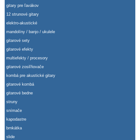
gitary pre ľavákov
12 strunové gitary
elektro-akustické
mandolíny / banjo / ukulele
gitarové sety
gitarové efekty
multiefekty / procesory
gitarové zosiľňovače
kombá pre akustické gitary
gitarové kombá
gitarové bedne
struny
snímače
kapodastre
brnkátka
slide