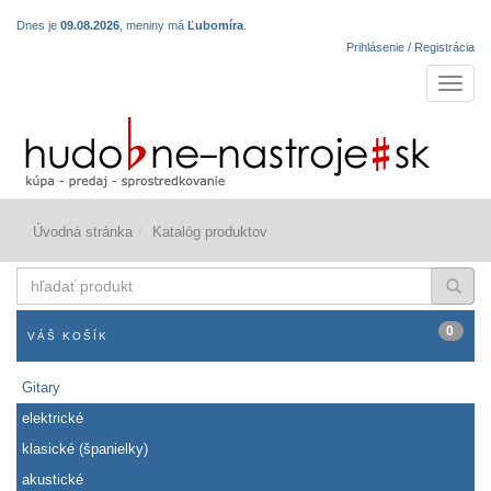
Dnes je
09.08.2026
, meniny má
Ľubomíra
.
Prihlásenie / Registrácia
Navigá
Úvodná stránka
Katalóg produktov
hľadať
produkt
0
VÁŠ KOŠÍK
Gitary
elektrické
klasické (španielky)
akustické