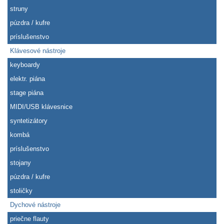
struny
púzdra / kufre
príslušenstvo
Klávesové nástroje
keyboardy
elektr. piána
stage piána
MIDI/USB klávesnice
syntetizátory
kombá
príslušenstvo
stojany
púzdra / kufre
stoličky
Dychové nástroje
priečne flauty