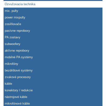
Ozvučovacia technika
mix. pulty
power mixpulty
zosilňovače
pasívne reproboxy
PA zostavy
subwoofery
aktívne reproboxy
mobilné PA systémy
mikrofóny
bezdrôtové systémy
zvukové procesory
káble
konektory / redukcie
nástrojové káble
mikrofónové káble