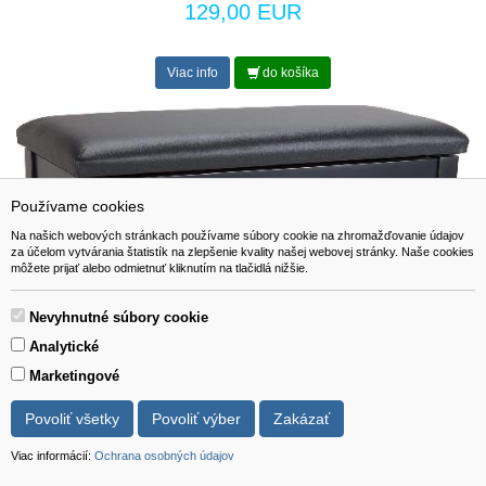
129,00 EUR
Viac info
do košíka
Používame cookies
Na našich webových stránkach používame súbory cookie na zhromažďovanie údajov
za účelom vytvárania štatistík na zlepšenie kvality našej webovej stránky. Naše cookies
môžete prijať alebo odmietnuť kliknutím na tlačidlá nižšie.
Nevyhnutné súbory cookie
Analytické
Marketingové
Povoliť všetky
Povoliť výber
Zakázať
Viac informácií:
Ochrana osobných údajov
Roland RPB-D100BK-EU