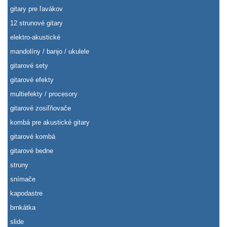
gitary pre ľavákov
12 strunové gitary
elektro-akustické
mandolíny / banjo / ukulele
gitarové sety
gitarové efekty
multiefekty / procesory
gitarové zosiľňovače
kombá pre akustické gitary
gitarové kombá
gitarové bedne
struny
snímače
kapodastre
brnkátka
slide