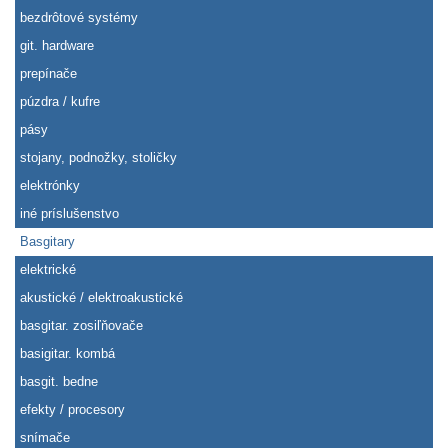
bezdrôtové systémy
git. hardware
prepínače
púzdra / kufre
pásy
stojany, podnožky, stoličky
elektrónky
iné príslušenstvo
Basgitary
elektrické
akustické / elektroakustické
basgitar. zosiľňovače
basigitar. kombá
basgit. bedne
efekty / procesory
snímače