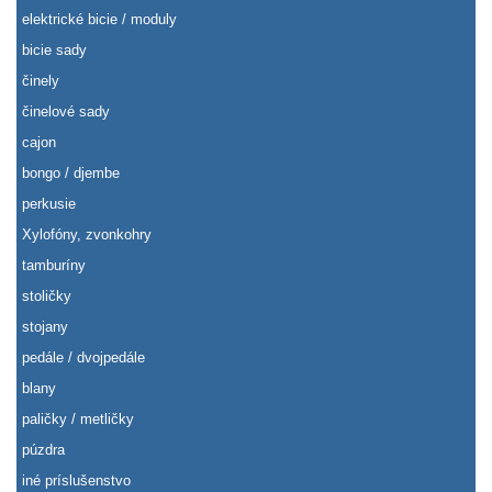
elektrické bicie / moduly
bicie sady
činely
činelové sady
cajon
bongo / djembe
perkusie
Xylofóny, zvonkohry
tamburíny
stoličky
stojany
pedále / dvojpedále
blany
paličky / metličky
púzdra
iné príslušenstvo