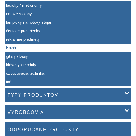
ladičky / metronómy
notové stojany
lampičky na notový stojan
čistiace prostriedky
reklamné predmety
Bazár
gitary / basy
klávesy / moduly
ozvučovacia technika
iné ...
TYPY PRODUKTOV
VÝROBCOVIA
ODPORÚČANÉ PRODUKTY