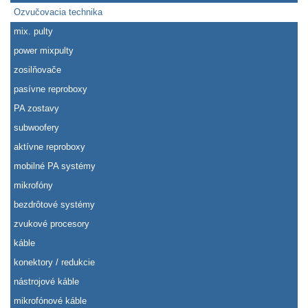
Ozvučovacia technika
mix. pulty
power mixpulty
zosilňovače
pasívne reproboxy
PA zostavy
subwoofery
aktívne reproboxy
mobilné PA systémy
mikrofóny
bezdrôtové systémy
zvukové procesory
káble
konektory / redukcie
nástrojové káble
mikrofónové káble