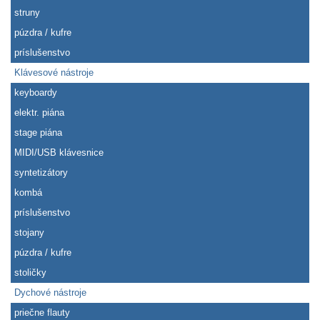
struny
púzdra / kufre
príslušenstvo
Klávesové nástroje
keyboardy
elektr. piána
stage piána
MIDI/USB klávesnice
syntetizátory
kombá
príslušenstvo
stojany
púzdra / kufre
stoličky
Dychové nástroje
priečne flauty