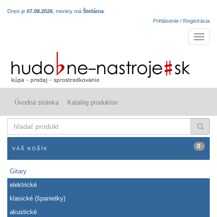
Dnes je
07.08.2026
, meniny má
Štefánia
.
Prihlásenie / Registrácia
Navigá
Úvodná stránka
Katalóg produktov
hľadať
produkt
0
VÁŠ KOŠÍK
Gitary
elektrické
klasické (španielky)
akustické