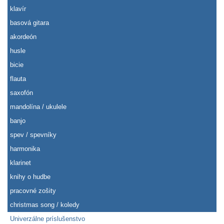
klavír
basová gitara
akordeón
husle
bicie
flauta
saxofón
mandolína / ukulele
banjo
spev / spevníky
harmonika
klarinet
knihy o hudbe
pracovné zošity
christmas song / koledy
Univerzálne príslušenstvo