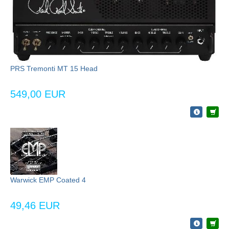
PRS Tremonti MT 15 Head
549,00 EUR
Warwick EMP Coated 4
49,46 EUR