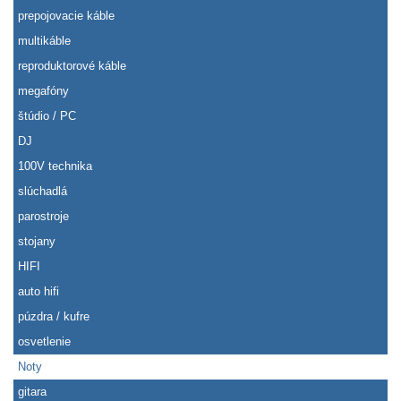
prepojovacie káble
multikáble
reproduktorové káble
megafóny
štúdio / PC
DJ
100V technika
slúchadlá
parostroje
stojany
HIFI
auto hifi
púzdra / kufre
osvetlenie
Noty
gitara