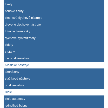
flauty
panove flauty
plechové dychové nástroje
drevené dychové nástroje
fúkacie harmoniky
dychové syntetizátory
plátky
stojany
iné príslušenstvo
Klasické nástroje
akordeony
sláčikové nástroje
príslušenstvo
Bicie
bicie automaty
jednotlivé bubny