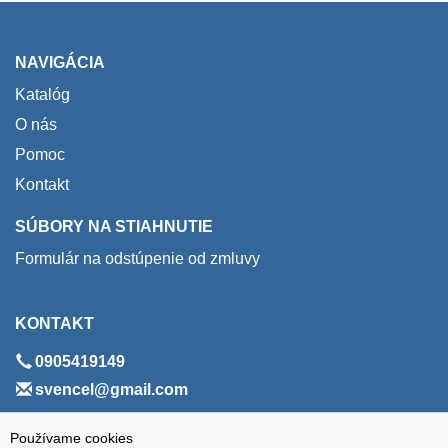
NAVIGÁCIA
Katalóg
O nás
Pomoc
Kontakt
SÚBORY NA STIAHNUTIE
Formulár na odstúpenie od zmluvy
KONTAKT
0905419149
svencel@gmail.com
ADRESA
Používame cookies