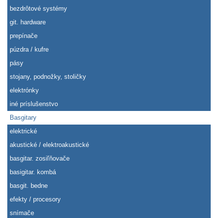
bezdrôtové systémy
git. hardware
prepínače
púzdra / kufre
pásy
stojany, podnožky, stoličky
elektrónky
iné príslušenstvo
Basgitary
elektrické
akustické / elektroakustické
basgitar. zosiľňovače
basigitar. kombá
basgit. bedne
efekty / procesory
snímače