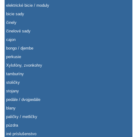
elektrické bicie / moduly
bicie sady
činely
činelové sady
cajon
bongo / djembe
perkusie
Xylofóny, zvonkohry
tamburíny
stoličky
stojany
pedále / dvojpedále
blany
paličky / metličky
púzdra
iné príslušenstvo