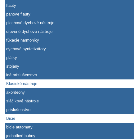
flauty
panove flauty
plechové dychové nástroje
drevené dychové nástroje
fúkacie harmoniky
dychové syntetizátory
plátky
stojany
iné príslušenstvo
Klasické nástroje
akordeony
sláčikové nástroje
príslušenstvo
Bicie
bicie automaty
jednotlivé bubny