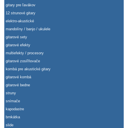
gitary pre ľavákov
12 strunové gitary
elektro-akustické
mandolíny / banjo / ukulele
gitarové sety
gitarové efekty
multiefekty / procesory
gitarové zosiľňovače
kombá pre akustické gitary
gitarové kombá
gitarové bedne
struny
snímače
kapodastre
brnkátka
slide