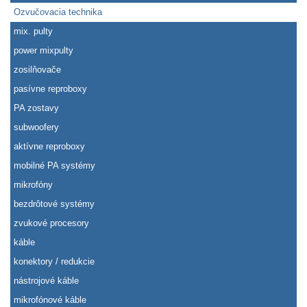
Ozvučovacia technika
mix. pulty
power mixpulty
zosilňovače
pasívne reproboxy
PA zostavy
subwoofery
aktívne reproboxy
mobilné PA systémy
mikrofóny
bezdrôtové systémy
zvukové procesory
káble
konektory / redukcie
nástrojové káble
mikrofónové káble