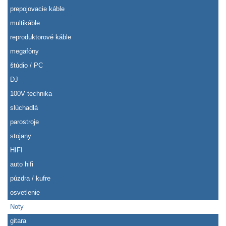
prepojovacie káble
multikáble
reproduktorové káble
megafóny
štúdio / PC
DJ
100V technika
slúchadlá
parostroje
stojany
HIFI
auto hifi
púzdra / kufre
osvetlenie
Noty
gitara