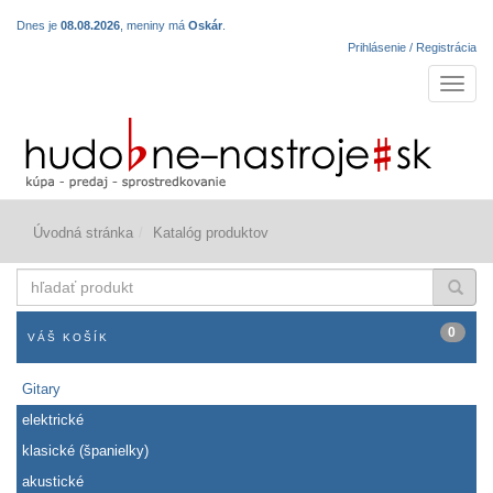
Dnes je
08.08.2026
, meniny má
Oskár
.
Prihlásenie / Registrácia
Navigá
Úvodná stránka
Katalóg produktov
hľadať
produkt
0
VÁŠ KOŠÍK
Gitary
elektrické
klasické (španielky)
akustické