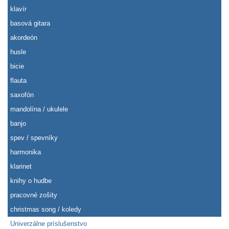
klavír
basová gitara
akordeón
husle
bicie
flauta
saxofón
mandolína / ukulele
banjo
spev / spevníky
harmonika
klarinet
knihy o hudbe
pracovné zošity
christmas song / koledy
Univerzálne príslušenstvo