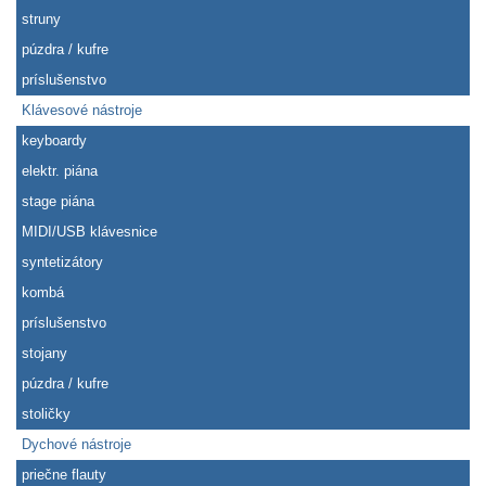
struny
púzdra / kufre
príslušenstvo
Klávesové nástroje
keyboardy
elektr. piána
stage piána
MIDI/USB klávesnice
syntetizátory
kombá
príslušenstvo
stojany
púzdra / kufre
stoličky
Dychové nástroje
priečne flauty