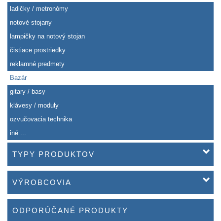
ladičky / metronómy
notové stojany
lampičky na notový stojan
čistiace prostriedky
reklamné predmety
Bazár
gitary / basy
klávesy / moduly
ozvučovacia technika
iné ...
TYPY PRODUKTOV
VÝROBCOVIA
ODPORÚČANÉ PRODUKTY