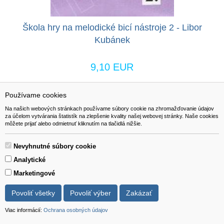
Škola hry na melodické bicí nástroje 2 - Libor
Kubánek
9,10 EUR
Používame cookies
Viac info
do košíka
Na našich webových stránkach používame súbory cookie na zhromažďovanie údajov
za účelom vytvárania štatistík na zlepšenie kvality našej webovej stránky. Naše cookies
môžete prijať alebo odmietnuť kliknutím na tlačidlá nižšie.
Nevyhnutné súbory cookie
Analytické
Marketingové
Povoliť všetky
Povoliť výber
Zakázať
Viac informácií:
Ochrana osobných údajov