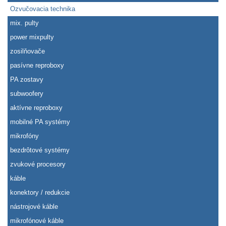
Ozvučovacia technika
mix. pulty
power mixpulty
zosilňovače
pasívne reproboxy
PA zostavy
subwoofery
aktívne reproboxy
mobilné PA systémy
mikrofóny
bezdrôtové systémy
zvukové procesory
káble
konektory / redukcie
nástrojové káble
mikrofónové káble