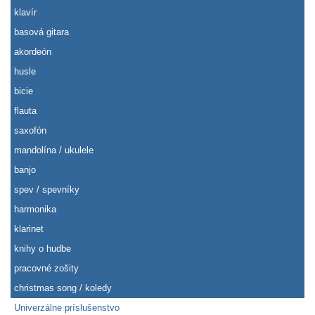
klavír
basová gitara
akordeón
husle
bicie
flauta
saxofón
mandolína / ukulele
banjo
spev / spevníky
harmonika
klarinet
knihy o hudbe
pracovné zošity
christmas song / koledy
Univerzálne príslušenstvo