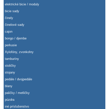
elektrické bicie / moduly
bicie sady
činely
činelové sady
cajon
bongo / djembe
perkusie
Xylofóny, zvonkohry
tamburíny
stoličky
stojany
pedále / dvojpedále
blany
paličky / metličky
púzdra
iné príslušenstvo