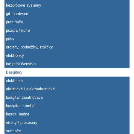
bezdrôtové systémy
git. hardware
prepínače
púzdra / kufre
pásy
stojany, podnožky, stoličky
elektrónky
iné príslušenstvo
Basgitary
elektrické
akustické / elektroakustické
basgitar. zosiľňovače
basigitar. kombá
basgit. bedne
efekty / procesory
snímače