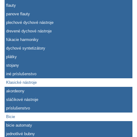
flauty
panove flauty
plechové dychové nástroje
drevené dychové nástroje
fúkacie harmoniky
dychové syntetizátory
plátky
stojany
iné príslušenstvo
Klasické nástroje
akordeony
sláčikové nástroje
príslušenstvo
Bicie
bicie automaty
jednotlivé bubny