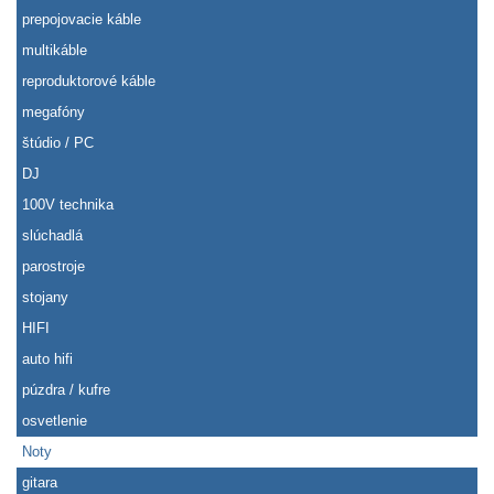
prepojovacie káble
multikáble
reproduktorové káble
megafóny
štúdio / PC
DJ
100V technika
slúchadlá
parostroje
stojany
HIFI
auto hifi
púzdra / kufre
osvetlenie
Noty
gitara