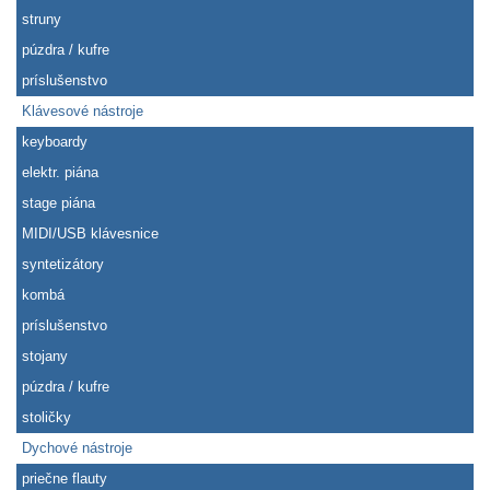
struny
púzdra / kufre
príslušenstvo
Klávesové nástroje
keyboardy
elektr. piána
stage piána
MIDI/USB klávesnice
syntetizátory
kombá
príslušenstvo
stojany
púzdra / kufre
stoličky
Dychové nástroje
priečne flauty