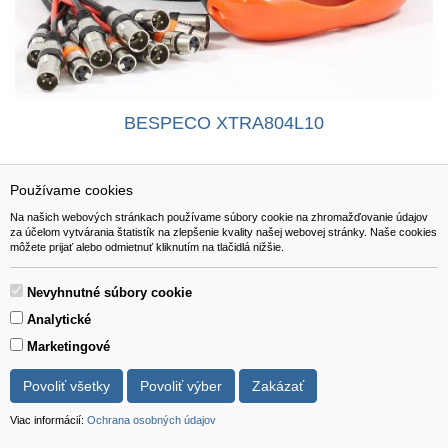
BESPECO XTRA804L10
Používame cookies
147,00 EUR
Na našich webových stránkach používame súbory cookie na zhromažďovanie údajov
za účelom vytvárania štatistík na zlepšenie kvality našej webovej stránky. Naše cookies
môžete prijať alebo odmietnuť kliknutím na tlačidlá nižšie.
Viac info
do košíka
Nevyhnutné súbory cookie
Analytické
Marketingové
Povoliť všetky
Povoliť výber
Zakázať
Viac informácií:
Ochrana osobných údajov