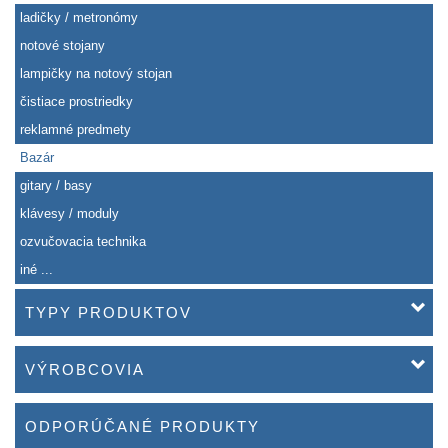
ladičky / metronómy
notové stojany
lampičky na notový stojan
čistiace prostriedky
reklamné predmety
Bazár
gitary / basy
klávesy / moduly
ozvučovacia technika
iné ...
TYPY PRODUKTOV
VÝROBCOVIA
ODPORÚČANÉ PRODUKTY