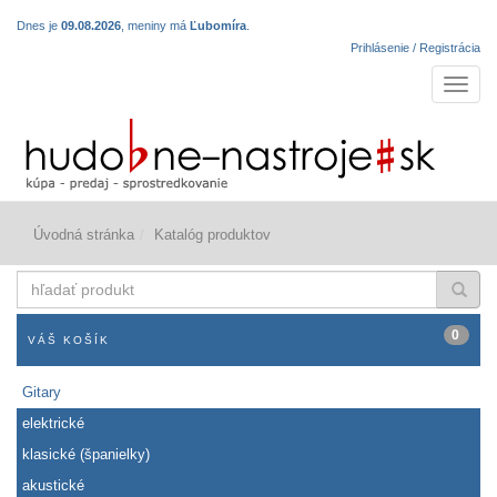
Dnes je
09.08.2026
, meniny má
Ľubomíra
.
Prihlásenie / Registrácia
Navigá
Úvodná stránka
Katalóg produktov
hľadať
produkt
0
VÁŠ KOŠÍK
Gitary
elektrické
klasické (španielky)
akustické