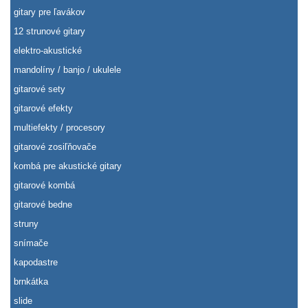
gitary pre ľavákov
12 strunové gitary
elektro-akustické
mandolíny / banjo / ukulele
gitarové sety
gitarové efekty
multiefekty / procesory
gitarové zosiľňovače
kombá pre akustické gitary
gitarové kombá
gitarové bedne
struny
snímače
kapodastre
brnkátka
slide