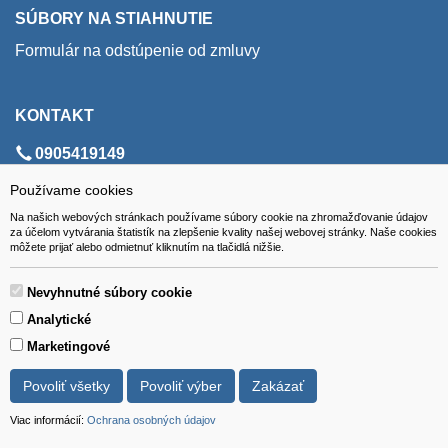
SÚBORY NA STIAHNUTIE
Formulár na odstúpenie od zmluvy
KONTAKT
0905419149
svencel@gmail.com
Používame cookies
Na našich webových stránkach používame súbory cookie na zhromažďovanie údajov
ADRESA
za účelom vytvárania štatistík na zlepšenie kvality našej webovej stránky. Naše cookies
môžete prijať alebo odmietnuť kliknutím na tlačidlá nižšie.
VEST - tech s.r.o.
Nevyhnutné súbory cookie
Hviezdoslavova 280/6, 965 01 Žiar nad Hronom
Analytické
Slovakia (Slovak Republic)
Marketingové
Povoliť všetky
Povoliť výber
Zakázať
Viac informácií:
Ochrana osobných údajov
Všetky ceny sú uvádzané vrátane DPH.