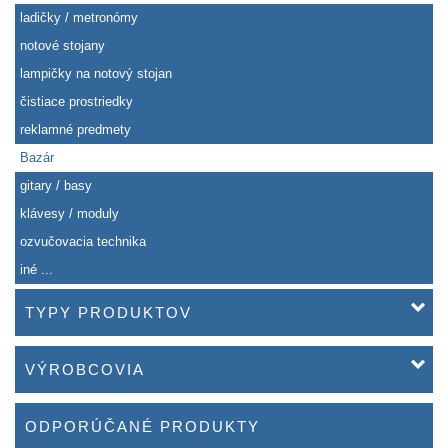
ladičky / metronómy
notové stojany
lampičky na notový stojan
čistiace prostriedky
reklamné predmety
Bazár
gitary / basy
klávesy / moduly
ozvučovacia technika
iné ...
TYPY PRODUKTOV
VÝROBCOVIA
ODPORÚČANÉ PRODUKTY