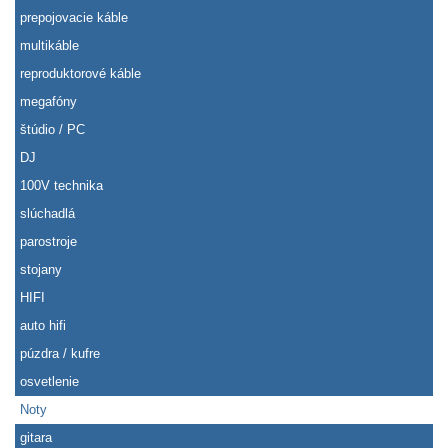
prepojovacie káble
multikáble
reproduktorové káble
megafóny
štúdio / PC
DJ
100V technika
slúchadlá
parostroje
stojany
HIFI
auto hifi
púzdra / kufre
osvetlenie
Noty
gitara