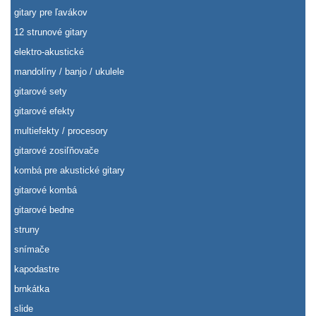
gitary pre ľavákov
12 strunové gitary
elektro-akustické
mandolíny / banjo / ukulele
gitarové sety
gitarové efekty
multiefekty / procesory
gitarové zosiľňovače
kombá pre akustické gitary
gitarové kombá
gitarové bedne
struny
snímače
kapodastre
brnkátka
slide