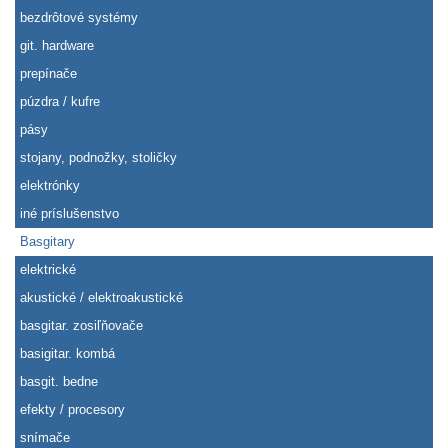
bezdrôtové systémy
git. hardware
prepínače
púzdra / kufre
pásy
stojany, podnožky, stoličky
elektrónky
iné príslušenstvo
Basgitary
elektrické
akustické / elektroakustické
basgitar. zosiľňovače
basigitar. kombá
basgit. bedne
efekty / procesory
snímače