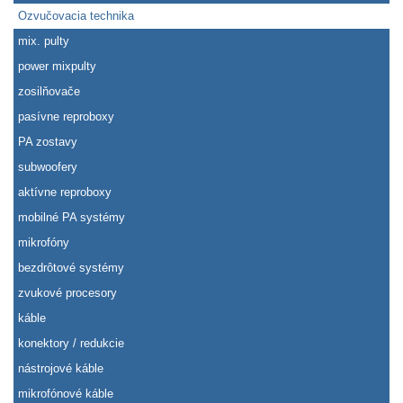
Ozvučovacia technika
mix. pulty
power mixpulty
zosilňovače
pasívne reproboxy
PA zostavy
subwoofery
aktívne reproboxy
mobilné PA systémy
mikrofóny
bezdrôtové systémy
zvukové procesory
káble
konektory / redukcie
nástrojové káble
mikrofónové káble