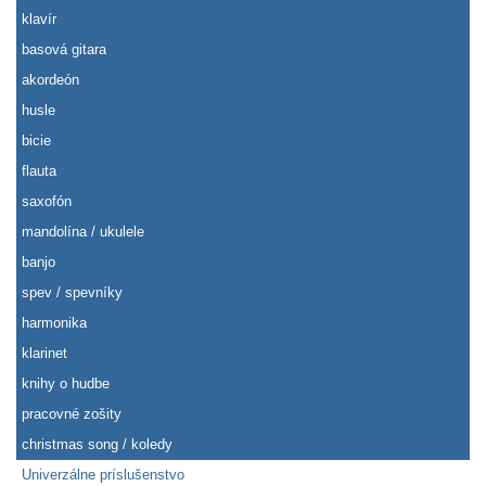
klavír
basová gitara
akordeón
husle
bicie
flauta
saxofón
mandolína / ukulele
banjo
spev / spevníky
harmonika
klarinet
knihy o hudbe
pracovné zošity
christmas song / koledy
Univerzálne príslušenstvo