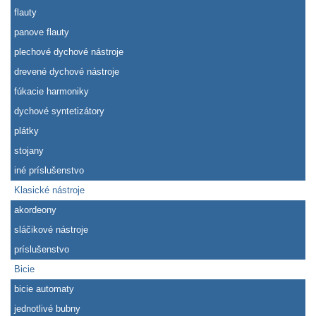
flauty
panove flauty
plechové dychové nástroje
drevené dychové nástroje
fúkacie harmoniky
dychové syntetizátory
plátky
stojany
iné príslušenstvo
Klasické nástroje
akordeony
sláčikové nástroje
príslušenstvo
Bicie
bicie automaty
jednotlivé bubny