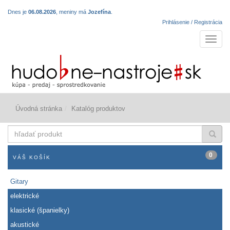
Dnes je
06.08.2026
, meniny má
Jozefína
.
Prihlásenie / Registrácia
Navigá
Úvodná stránka
Katalóg produktov
hľadať
produkt
0
VÁŠ KOŠÍK
Gitary
elektrické
klasické (španielky)
akustické