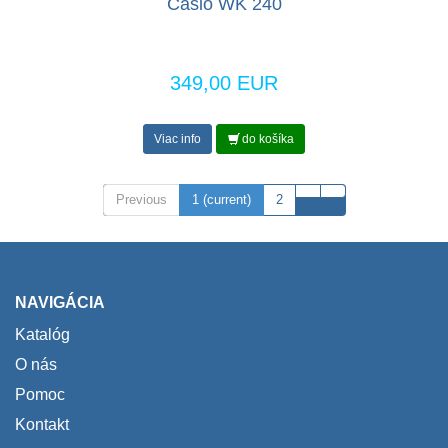
Casio WK 240
349,00 EUR
Viac info
do košíka
Previous
1
(current)
2
NAVIGÁCIA
Katalóg
O nás
Pomoc
Kontakt