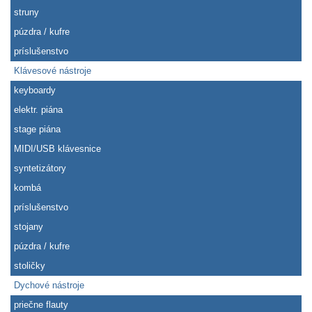
struny
púzdra / kufre
príslušenstvo
Klávesové nástroje
keyboardy
elektr. piána
stage piána
MIDI/USB klávesnice
syntetizátory
kombá
príslušenstvo
stojany
púzdra / kufre
stoličky
Dychové nástroje
priečne flauty