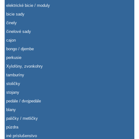
elektrické bicie / moduly
bicie sady
činely
činelové sady
cajon
bongo / djembe
perkusie
Xylofóny, zvonkohry
tamburíny
stoličky
stojany
pedále / dvojpedále
blany
paličky / metličky
púzdra
iné príslušenstvo