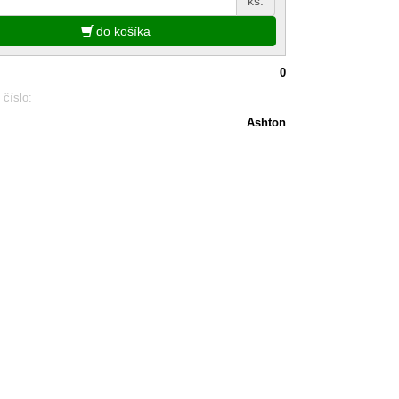
ks.
do košíka
0
 číslo:
Ashton