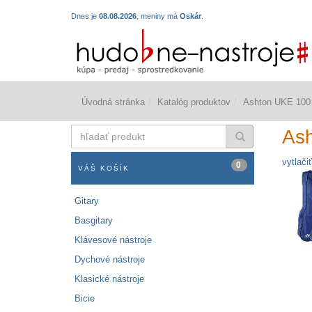
Dnes je
08.08.2026
, meniny má
Oskár
.
Úvodná stránka
Katalóg produktov
Ashton UKE 100
hľadať
As
produkt
vytlačiť
0
VÁŠ KOŠÍK
Gitary
Basgitary
Klávesové nástroje
Dychové nástroje
Klasické nástroje
Bicie