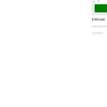
EAN kód:
katalógové
výrobca: