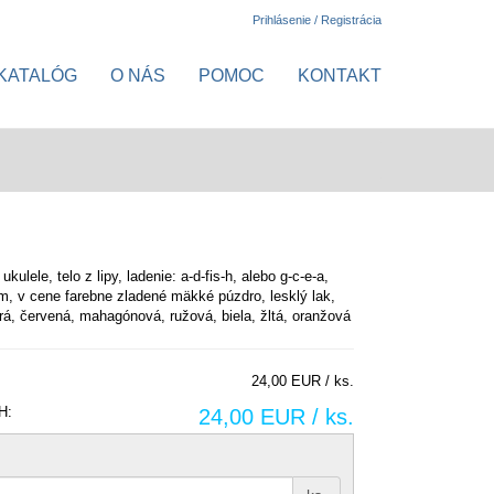
Prihlásenie / Registrácia
KATALÓG
O NÁS
POMOC
KONTAKT
kulele, telo z lipy, ladenie: a-d-fis-h, alebo g-c-e-a,
m, v cene farebne zladené mäkké púzdro, lesklý lak,
rá, červená, mahagónová, ružová, biela, žltá, oranžová
24,00 EUR / ks.
H:
24,00 EUR / ks.