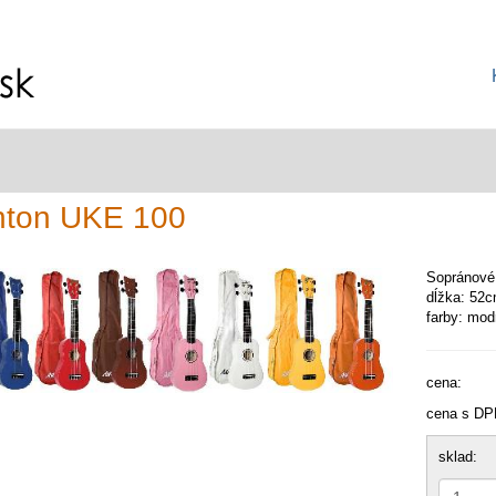
hton UKE 100
Sopránové u
dĺžka: 52c
farby: mod
cena:
cena s DP
sklad: