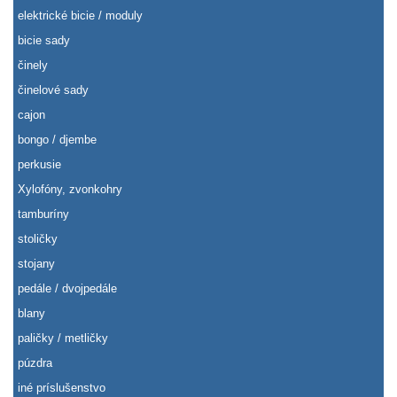
elektrické bicie / moduly
bicie sady
činely
činelové sady
cajon
bongo / djembe
perkusie
Xylofóny, zvonkohry
tamburíny
stoličky
stojany
pedále / dvojpedále
blany
paličky / metličky
púzdra
iné príslušenstvo