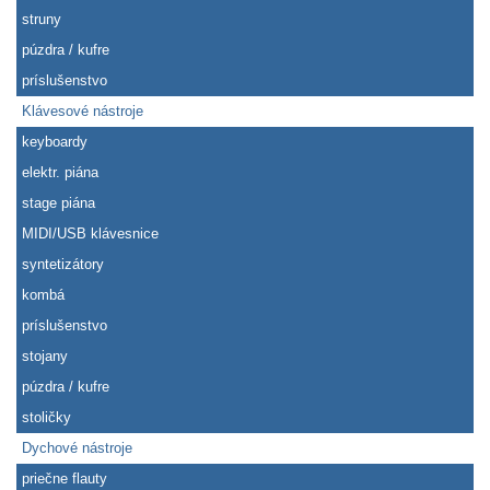
struny
púzdra / kufre
príslušenstvo
Klávesové nástroje
keyboardy
elektr. piána
stage piána
MIDI/USB klávesnice
syntetizátory
kombá
príslušenstvo
stojany
púzdra / kufre
stoličky
Dychové nástroje
priečne flauty