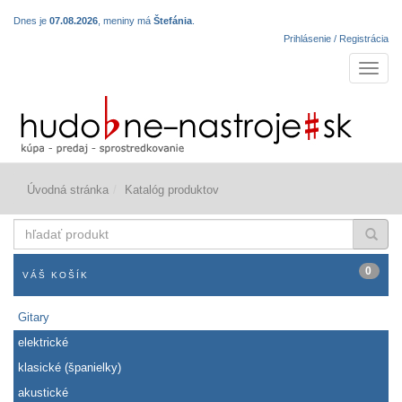
Dnes je
07.08.2026
, meniny má
Štefánia
.
Prihlásenie / Registrácia
Navigá
Úvodná stránka
Katalóg produktov
hľadať
produkt
0
VÁŠ KOŠÍK
Gitary
elektrické
klasické (španielky)
akustické