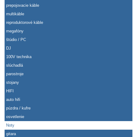
prepojovacie káble
multikáble
reproduktorové káble
megafóny
štúdio / PC
DJ
100V technika
slúchadlá
parostroje
stojany
HIFI
auto hifi
púzdra / kufre
osvetlenie
Noty
gitara