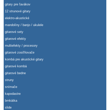
gitary pre ľavákov
12 strunové gitary
elektro-akustické
mandolíny / banjo / ukulele
gitarové sety
gitarové efekty
multiefekty / procesory
gitarové zosiľňovače
kombá pre akustické gitary
gitarové kombá
gitarové bedne
struny
snímače
kapodastre
brnkátka
slide