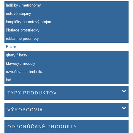
ladičky / metronómy
notové stojany
lampičky na notový stojan
čistiace prostriedky
reklamné predmety
Bazár
gitary / basy
klávesy / moduly
ozvučovacia technika
iné ...
TYPY PRODUKTOV
VÝROBCOVIA
ODPORÚČANÉ PRODUKTY