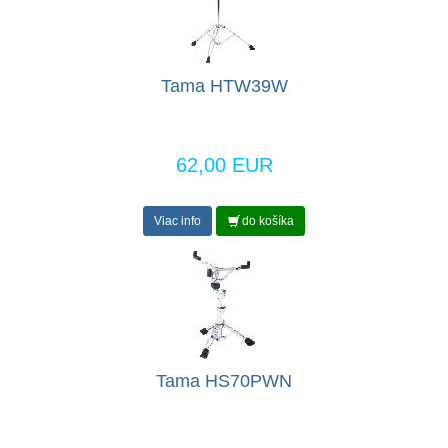
Tama HTW39W
62,00 EUR
Viac info
do košíka
Tama HS70PWN