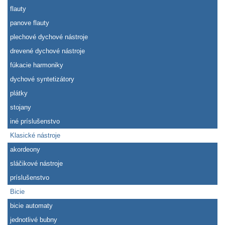
flauty
panove flauty
plechové dychové nástroje
drevené dychové nástroje
fúkacie harmoniky
dychové syntetizátory
plátky
stojany
iné príslušenstvo
Klasické nástroje
akordeony
sláčikové nástroje
príslušenstvo
Bicie
bicie automaty
jednotlivé bubny