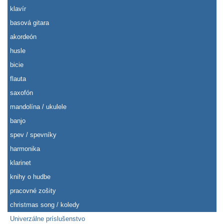
klavír
basová gitara
akordeón
husle
bicie
flauta
saxofón
mandolína / ukulele
banjo
spev / spevníky
harmonika
klarinet
knihy o hudbe
pracovné zošity
christmas song / koledy
Univerzálne príslušenstvo