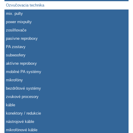
Ozvučovacia technika
mix. pulty
power mixpulty
zosilňovače
pasívne reproboxy
PA zostavy
subwoofery
aktívne reproboxy
mobilné PA systémy
mikrofóny
bezdrôtové systémy
zvukové procesory
káble
konektory / redukcie
nástrojové káble
mikrofónové káble