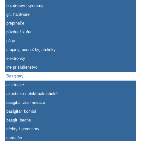
bezdrôtové systémy
git. hardware
prepínače
púzdra / kufre
pásy
stojany, podnožky, stoličky
elektrónky
iné príslušenstvo
Basgitary
elektrické
akustické / elektroakustické
basgitar. zosiľňovače
basigitar. kombá
basgit. bedne
efekty / procesory
snímače