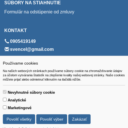
SÚBORY NA STIAHNUTIE
Formulár na odstúpenie od zmluvy
KONTAKT
0905419149
svencel@gmail.com
ADRESA
Používame cookies
Na našich webových stránkach používame súbory cookie na zhromažďovanie údajov
VEST - tech s.r.o.
za účelom vytvárania štatistík na zlepšenie kvality našej webovej stránky. Naše cookies
môžete prijať alebo odmietnuť kliknutím na tlačidlá nižšie.
Hviezdoslavova 280/6, 965 01 Žiar nad Hronom
Slovakia (Slovak Republic)
Nevyhnutné súbory cookie
Analytické
Marketingové
Povoliť všetky
Povoliť výber
Zakázať
Všetky ceny sú uvádzané vrátane DPH.
© 2018 GIBOX, s.r.o. • Generuje redakčný systém YGScms •