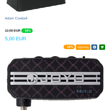
Adam Cowbell
12,00 EUR
- 58%
5,00 EUR
- 58%
výpredaj