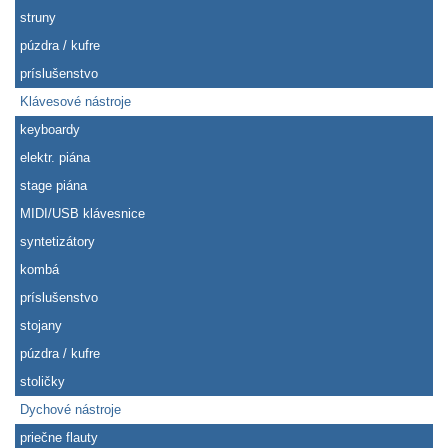
struny
púzdra / kufre
príslušenstvo
Klávesové nástroje
keyboardy
elektr. piána
stage piána
MIDI/USB klávesnice
syntetizátory
kombá
príslušenstvo
stojany
púzdra / kufre
stoličky
Dychové nástroje
priečne flauty