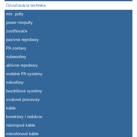
Ozvučovacia technika
mix. pulty
power mixpulty
zosilňovače
pasívne reproboxy
PA zostavy
subwoofery
aktívne reproboxy
mobilné PA systémy
mikrofóny
bezdrôtové systémy
zvukové procesory
káble
konektory / redukcie
nástrojové káble
mikrofónové káble