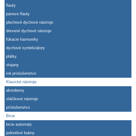
flauty
panove flauty
plechové dychové nástroje
drevené dychové nástroje
fúkacie harmoniky
dychové syntetizátory
plátky
stojany
iné príslušenstvo
Klasické nástroje
akordeony
sláčikové nástroje
príslušenstvo
Bicie
bicie automaty
jednotlivé bubny