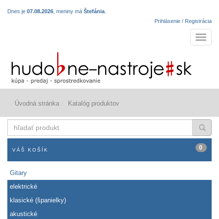
Dnes je
07.08.2026
, meniny má
Štefánia
.
Prihlásenie / Registrácia
Navigá
Úvodná stránka
Katalóg produktov
hľadať
produkt
0
VÁŠ KOŠÍK
Gitary
elektrické
klasické (španielky)
akustické