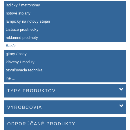
ladičky / metronómy
notové stojany
lampičky na notový stojan
čistiace prostriedky
reklamné predmety
Bazár
gitary / basy
klávesy / moduly
ozvučovacia technika
iné ...
TYPY PRODUKTOV
VÝROBCOVIA
ODPORÚČANÉ PRODUKTY