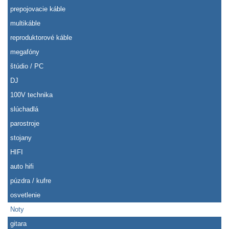
prepojovacie káble
multikáble
reproduktorové káble
megafóny
štúdio / PC
DJ
100V technika
slúchadlá
parostroje
stojany
HIFI
auto hifi
púzdra / kufre
osvetlenie
Noty
gitara