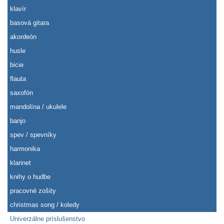
klavír
basová gitara
akordeón
husle
bicie
flauta
saxofón
mandolína / ukulele
banjo
spev / spevníky
harmonika
klarinet
knihy o hudbe
pracovné zošity
christmas song / koledy
Univerzálne príslušenstvo