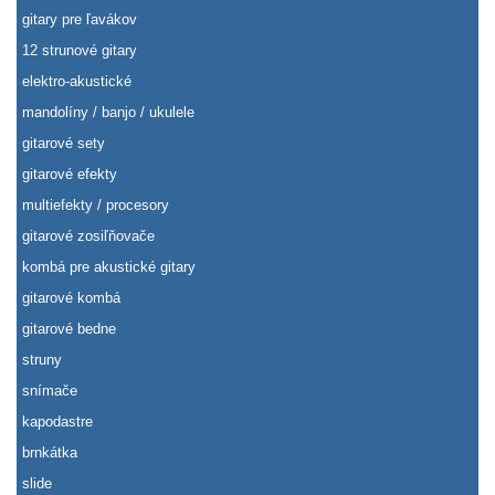
gitary pre ľavákov
12 strunové gitary
elektro-akustické
mandolíny / banjo / ukulele
gitarové sety
gitarové efekty
multiefekty / procesory
gitarové zosiľňovače
kombá pre akustické gitary
gitarové kombá
gitarové bedne
struny
snímače
kapodastre
brnkátka
slide