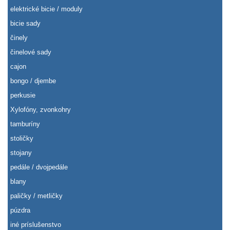
elektrické bicie / moduly
bicie sady
činely
činelové sady
cajon
bongo / djembe
perkusie
Xylofóny, zvonkohry
tamburíny
stoličky
stojany
pedále / dvojpedále
blany
paličky / metličky
púzdra
iné príslušenstvo