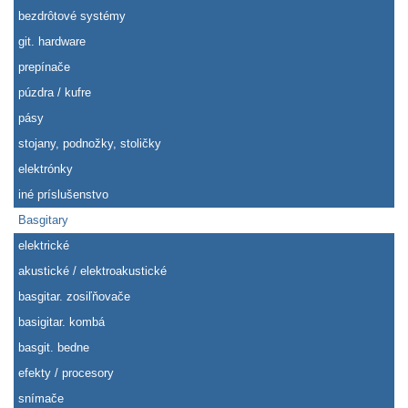
bezdrôtové systémy
git. hardware
prepínače
púzdra / kufre
pásy
stojany, podnožky, stoličky
elektrónky
iné príslušenstvo
Basgitary
elektrické
akustické / elektroakustické
basgitar. zosiľňovače
basigitar. kombá
basgit. bedne
efekty / procesory
snímače