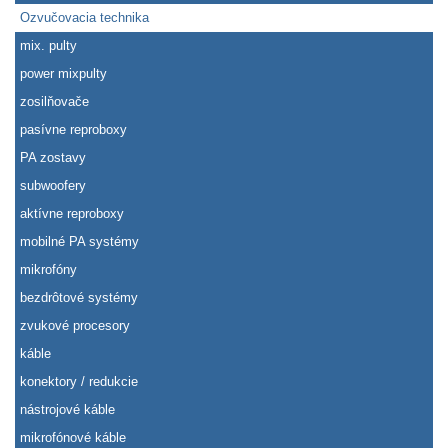
Ozvučovacia technika
mix. pulty
power mixpulty
zosilňovače
pasívne reproboxy
PA zostavy
subwoofery
aktívne reproboxy
mobilné PA systémy
mikrofóny
bezdrôtové systémy
zvukové procesory
káble
konektory / redukcie
nástrojové káble
mikrofónové káble