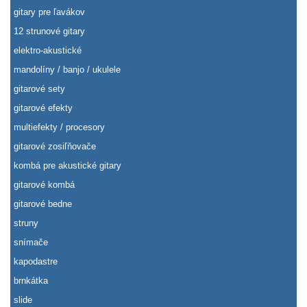
gitary pre ľavákov
12 strunové gitary
elektro-akustické
mandolíny / banjo / ukulele
gitarové sety
gitarové efekty
multiefekty / procesory
gitarové zosiľňovače
kombá pre akustické gitary
gitarové kombá
gitarové bedne
struny
snímače
kapodastre
brnkátka
slide