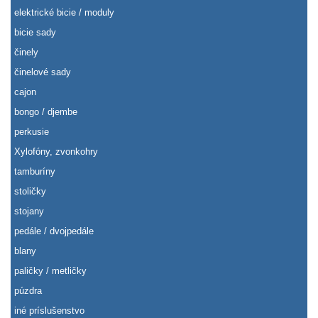
elektrické bicie / moduly
bicie sady
činely
činelové sady
cajon
bongo / djembe
perkusie
Xylofóny, zvonkohry
tamburíny
stoličky
stojany
pedále / dvojpedále
blany
paličky / metličky
púzdra
iné príslušenstvo