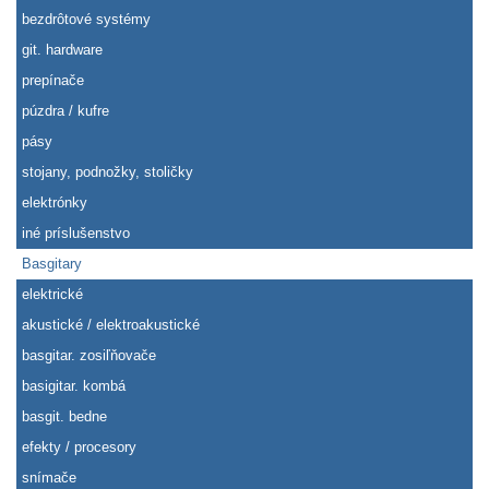
bezdrôtové systémy
git. hardware
prepínače
púzdra / kufre
pásy
stojany, podnožky, stoličky
elektrónky
iné príslušenstvo
Basgitary
elektrické
akustické / elektroakustické
basgitar. zosiľňovače
basigitar. kombá
basgit. bedne
efekty / procesory
snímače