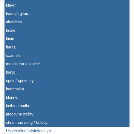
klavír
basová gitara
akordeón
husle
bicie
flauta
saxofón
mandolína / ukulele
banjo
spev / spevníky
harmonika
klarinet
knihy o hudbe
pracovné zošity
christmas song / koledy
Univerzálne príslušenstvo