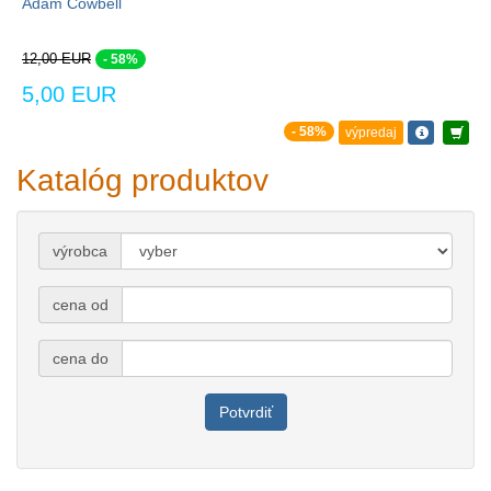
Adam Cowbell
12,00 EUR
- 58%
5,00 EUR
- 58%
výpredaj
Katalóg produktov
výrobca
cena od
cena do
Potvrdiť