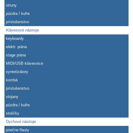
struny
púzdra / kufre
príslušenstvo
Klávesové nástroje
keyboardy
elektr. piána
stage piána
MIDI/USB klávesnice
syntetizátory
kombá
príslušenstvo
stojany
púzdra / kufre
stoličky
Dychové nástroje
priečne flauty