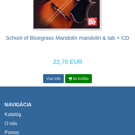
School of Bluegrass Mandolin mandolin & tab + CD
22,70 EUR
Viac info
do košíka
NAVIGÁCIA
Katalóg
O nás
Pomoc