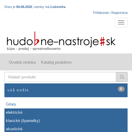
Dnes je
09.08.2026
, meniny má
Ľubomíra
.
Prihlásenie / Registrácia
Navigá
Úvodná stránka
Katalóg produktov
hľadať
produkt
0
VÁŠ KOŠÍK
Gitary
elektrické
klasické (španielky)
akustické