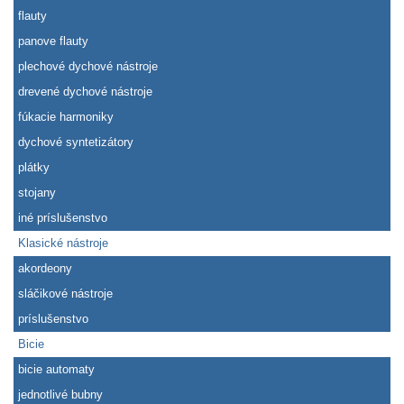
flauty
panove flauty
plechové dychové nástroje
drevené dychové nástroje
fúkacie harmoniky
dychové syntetizátory
plátky
stojany
iné príslušenstvo
Klasické nástroje
akordeony
sláčikové nástroje
príslušenstvo
Bicie
bicie automaty
jednotlivé bubny