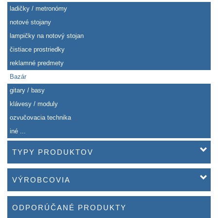
ladičky / metronómy
notové stojany
lampičky na notový stojan
čistiace prostriedky
reklamné predmety
Bazár
gitary / basy
klávesy / moduly
ozvučovacia technika
iné ...
TYPY PRODUKTOV
VÝROBCOVIA
ODPORÚČANÉ PRODUKTY