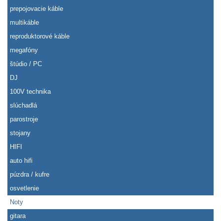
prepojovacie káble
multikáble
reproduktorové káble
megafóny
štúdio / PC
DJ
100V technika
slúchadlá
parostroje
stojany
HIFI
auto hifi
púzdra / kufre
osvetlenie
Noty
gitara