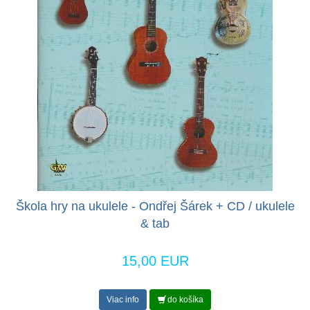
Škola hry na ukulele - Ondřej Šárek + CD / ukulele
& tab
15,00 EUR
Viac info
do košíka