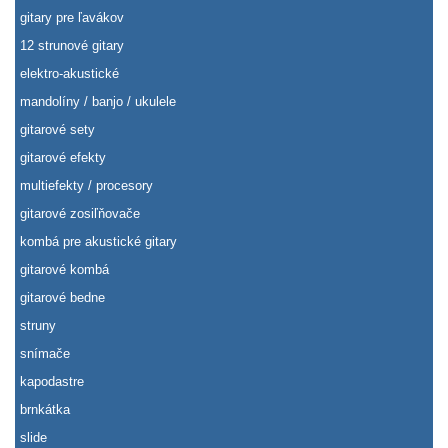
gitary pre ľavákov
12 strunové gitary
elektro-akustické
mandolíny / banjo / ukulele
gitarové sety
gitarové efekty
multiefekty / procesory
gitarové zosiľňovače
kombá pre akustické gitary
gitarové kombá
gitarové bedne
struny
snímače
kapodastre
brnkátka
slide