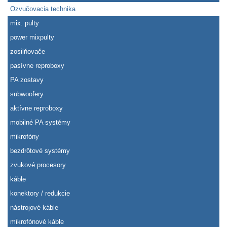
Ozvučovacia technika
mix. pulty
power mixpulty
zosilňovače
pasívne reproboxy
PA zostavy
subwoofery
aktívne reproboxy
mobilné PA systémy
mikrofóny
bezdrôtové systémy
zvukové procesory
káble
konektory / redukcie
nástrojové káble
mikrofónové káble