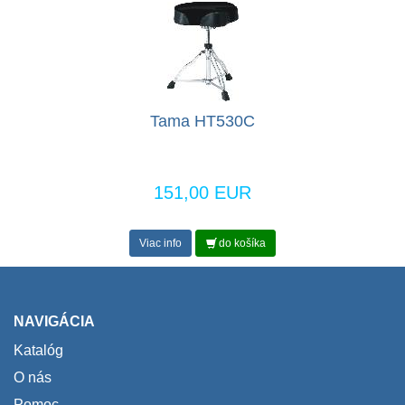
Tama HT530C
151,00 EUR
Viac info
do košíka
NAVIGÁCIA
Katalóg
O nás
Pomoc