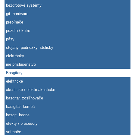
bezdrôtové systémy
git. hardware
prepínače
púzdra / kufre
pásy
stojany, podnožky, stoličky
elektrónky
iné príslušenstvo
Basgitary
elektrické
akustické / elektroakustické
basgitar. zosiľňovače
basigitar. kombá
basgit. bedne
efekty / procesory
snímače