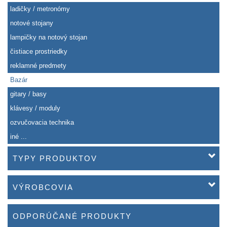
ladičky / metronómy
notové stojany
lampičky na notový stojan
čistiace prostriedky
reklamné predmety
Bazár
gitary / basy
klávesy / moduly
ozvučovacia technika
iné ...
TYPY PRODUKTOV
VÝROBCOVIA
ODPORÚČANÉ PRODUKTY