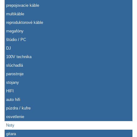
prepojovacie káble
multikáble
reproduktorové káble
megafóny
štúdio / PC
DJ
100V technika
slúchadlá
parostroje
stojany
HIFI
auto hifi
púzdra / kufre
osvetlenie
Noty
gitara