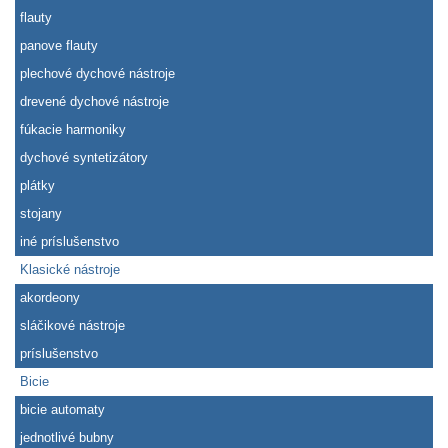
flauty
panove flauty
plechové dychové nástroje
drevené dychové nástroje
fúkacie harmoniky
dychové syntetizátory
plátky
stojany
iné príslušenstvo
Klasické nástroje
akordeony
sláčikové nástroje
príslušenstvo
Bicie
bicie automaty
jednotlivé bubny