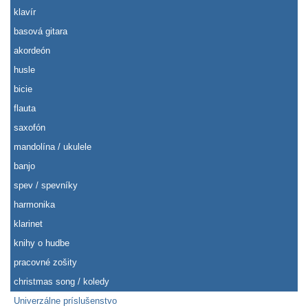
klavír
basová gitara
akordeón
husle
bicie
flauta
saxofón
mandolína / ukulele
banjo
spev / spevníky
harmonika
klarinet
knihy o hudbe
pracovné zošity
christmas song / koledy
Univerzálne príslušenstvo