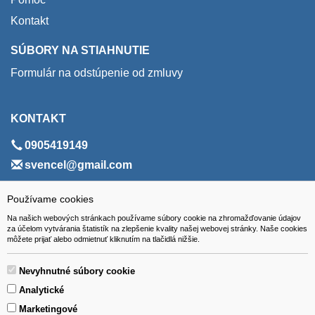
Kontakt
SÚBORY NA STIAHNUTIE
Formulár na odstúpenie od zmluvy
KONTAKT
0905419149
svencel@gmail.com
ADRESA
Používame cookies
Na našich webových stránkach používame súbory cookie na zhromažďovanie údajov
VEST - tech s.r.o.
za účelom vytvárania štatistík na zlepšenie kvality našej webovej stránky. Naše cookies
môžete prijať alebo odmietnuť kliknutím na tlačidlá nižšie.
Hviezdoslavova 280/6, 965 01 Žiar nad Hronom
Slovakia (Slovak Republic)
Nevyhnutné súbory cookie
Analytické
Marketingové