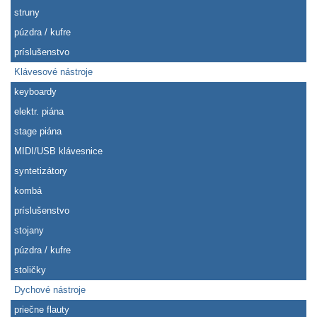
struny
púzdra / kufre
príslušenstvo
Klávesové nástroje
keyboardy
elektr. piána
stage piána
MIDI/USB klávesnice
syntetizátory
kombá
príslušenstvo
stojany
púzdra / kufre
stoličky
Dychové nástroje
priečne flauty