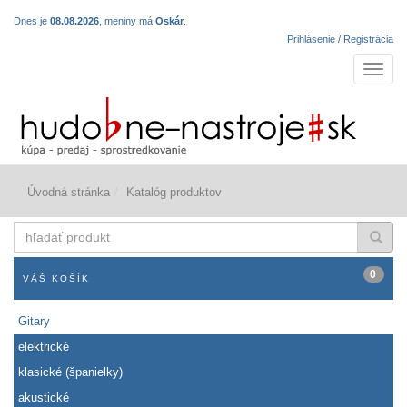
Dnes je
08.08.2026
, meniny má
Oskár
.
Prihlásenie / Registrácia
Navigá
Úvodná stránka
Katalóg produktov
hľadať
produkt
0
VÁŠ KOŠÍK
Gitary
elektrické
klasické (španielky)
akustické