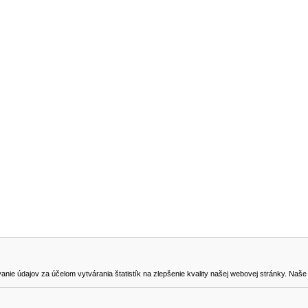
NA STIAHNUTIE
KONTAKT
dajov za účelom vytvárania štatistík na zlepšenie kvality našej webovej stránky. Naše coo
na odstúpenie od zmluvy
0905419149
svencel@gmail.com