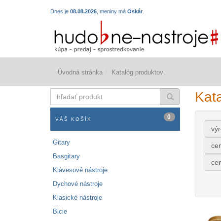
Dnes je
08.08.2026
, meniny má
Oskár
.
Úvodná stránka
Katalóg produktov
hľadať
Kat
produkt
0
VÁŠ KOŠÍK
vý
Gitary
ce
Basgitary
ce
Klávesové nástroje
Dychové nástroje
Klasické nástroje
Bicie