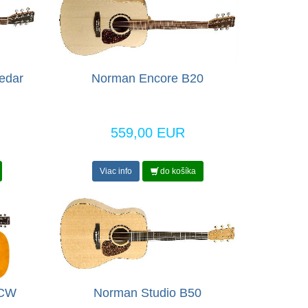
edar
Norman Encore B20
559,00 EUR
Viac info
do košíka
 CW
Norman Studio B50