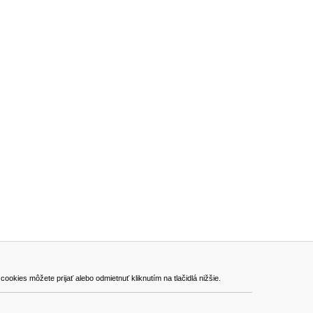
ADRESA
kies môžete prijať alebo odmietnuť kliknutím na tlačidlá nižšie.
VEST - tech s.r.o.
Hviezdoslavova 280/6, 965 01 Žiar nad Hronom
Slovakia (Slovak Republic)