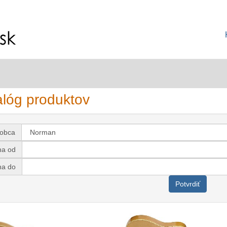
alóg produktov
robca
na od
na do
Potvrdiť