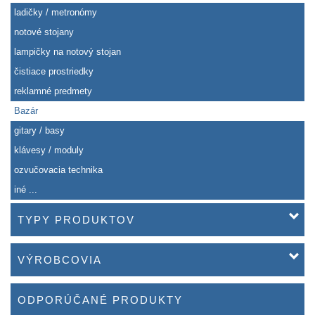
ladičky / metronómy
notové stojany
lampičky na notový stojan
čistiace prostriedky
reklamné predmety
Bazár
gitary / basy
klávesy / moduly
ozvučovacia technika
iné ...
TYPY PRODUKTOV
VÝROBCOVIA
ODPORÚČANÉ PRODUKTY