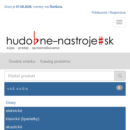
Dnes je
07.08.2026
, meniny má
Štefánia
.
Prihlásenie / Registrácia
Navigá
Úvodná stránka
Katalóg produktov
hľadať
produkt
0
VÁŠ KOŠÍK
Gitary
elektrické
klasické (španielky)
akustické