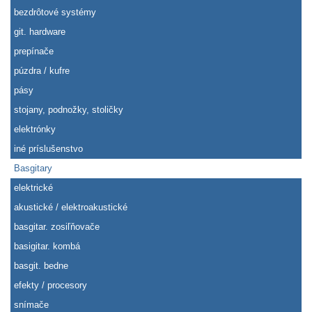
bezdrôtové systémy
git. hardware
prepínače
púzdra / kufre
pásy
stojany, podnožky, stoličky
elektrónky
iné príslušenstvo
Basgitary
elektrické
akustické / elektroakustické
basgitar. zosiľňovače
basigitar. kombá
basgit. bedne
efekty / procesory
snímače