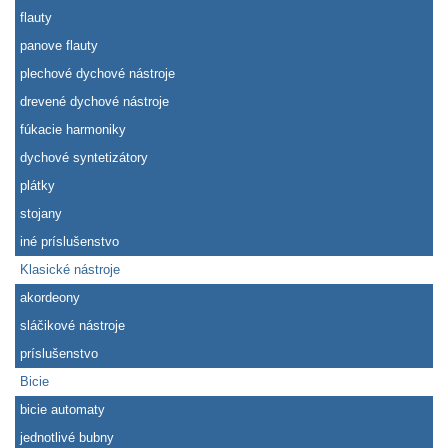
flauty
panove flauty
plechové dychové nástroje
drevené dychové nástroje
fúkacie harmoniky
dychové syntetizátory
plátky
stojany
iné príslušenstvo
Klasické nástroje
akordeony
sláčikové nástroje
príslušenstvo
Bicie
bicie automaty
jednotlivé bubny