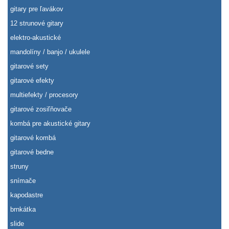
gitary pre ľavákov
12 strunové gitary
elektro-akustické
mandolíny / banjo / ukulele
gitarové sety
gitarové efekty
multiefekty / procesory
gitarové zosiľňovače
kombá pre akustické gitary
gitarové kombá
gitarové bedne
struny
snímače
kapodastre
brnkátka
slide