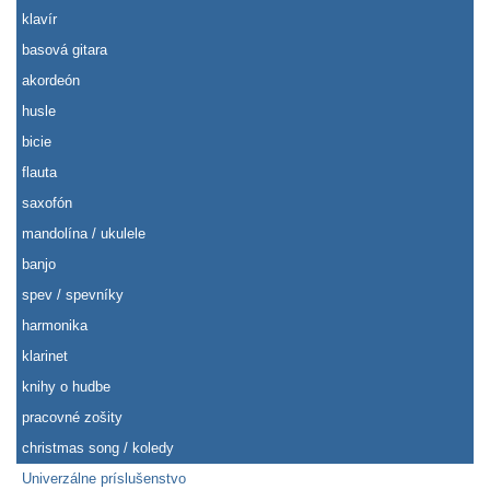
klavír
basová gitara
akordeón
husle
bicie
flauta
saxofón
mandolína / ukulele
banjo
spev / spevníky
harmonika
klarinet
knihy o hudbe
pracovné zošity
christmas song / koledy
Univerzálne príslušenstvo