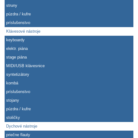
struny
púzdra / kufre
príslušenstvo
Klávesové nástroje
keyboardy
elektr. piána
stage piána
MIDI/USB klávesnice
syntetizátory
kombá
príslušenstvo
stojany
púzdra / kufre
stoličky
Dychové nástroje
priečne flauty