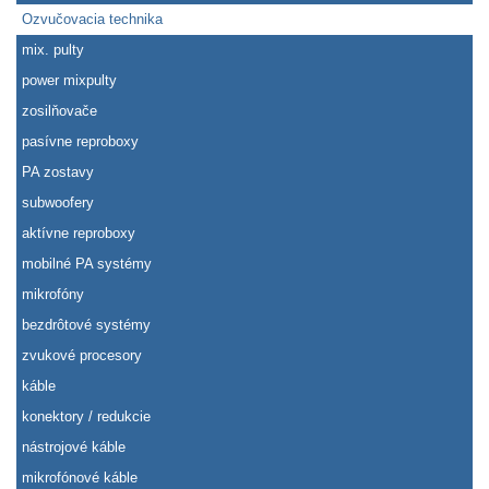
Ozvučovacia technika
mix. pulty
power mixpulty
zosilňovače
pasívne reproboxy
PA zostavy
subwoofery
aktívne reproboxy
mobilné PA systémy
mikrofóny
bezdrôtové systémy
zvukové procesory
káble
konektory / redukcie
nástrojové káble
mikrofónové káble