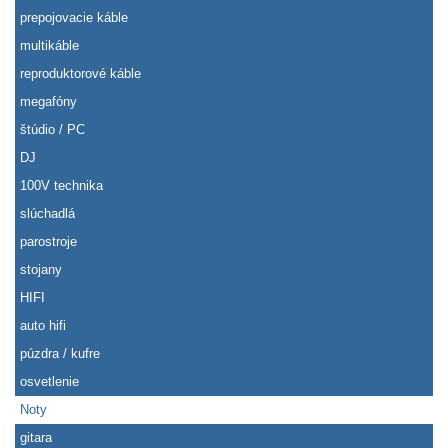
prepojovacie káble
multikáble
reproduktorové káble
megafóny
štúdio / PC
DJ
100V technika
slúchadlá
parostroje
stojany
HIFI
auto hifi
púzdra / kufre
osvetlenie
Noty
gitara