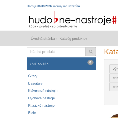
Dnes je
06.08.2026
, meniny má
Jozefína
.
Úvodná stránka
Katalóg produktov
hľadať
Kat
produkt
0
VÁŠ KOŠÍK
vý
Gitary
ce
Basgitary
ce
Klávesové nástroje
Dychové nástroje
Klasické nástroje
Bicie