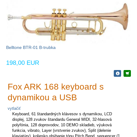
Belltone BTR-01 B-trubka
198,00 EUR
Fox ARK 168 keyboard s
dynamikou a USB
vytlačiť
Keyboard, 61 štandardných klávesov s dynamikou, LCD
displej, 128 zvukov štandardu General MIDI, 32-hlasová
polyfónia, 128 doprovodov, 10 DEMO skladieb, výuková
funkcia, vibrato, Layer (vrstvenie zvukov), Split (delenie
klaviatúry), koliesko ohýbanie tónu Pitch Bend, sequencer (1