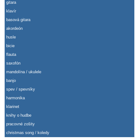
gitara
klavír
basová gitara
akordeón
husle
bicie
flauta
saxofón
mandolína / ukulele
banjo
spev / spevníky
harmonika
klarinet
knihy o hudbe
pracovné zošity
christmas song / koledy