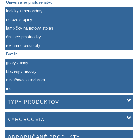
Univerzálne príslušenstvo
ladičky / metronómy
notové stojany
lampičky na notový stojan
čistiace prostriedky
reklamné predmety
Bazár
gitary / basy
klávesy / moduly
ozvučovacia technika
iné ...
TYPY PRODUKTOV
VÝROBCOVIA
ODPORÚČANÉ PRODUKTY