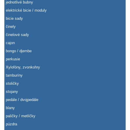
jednotlivé bubny
elektrické bicie / moduly
bicie sady
činely
činelové sady
cajon
bongo / djembe
perkusie
Xylofóny, zvonkohry
tamburíny
stoličky
stojany
pedále / dvojpedále
blany
paličky / metličky
púzdra