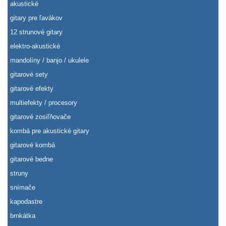
akustické
gitary pre ľavákov
12 strunové gitary
elektro-akustické
mandolíny / banjo / ukulele
gitarové sety
gitarové efekty
multiefekty / procesory
gitarové zosiľňovače
kombá pre akustické gitary
gitarové kombá
gitarové bedne
struny
snímače
kapodastre
brnkátka