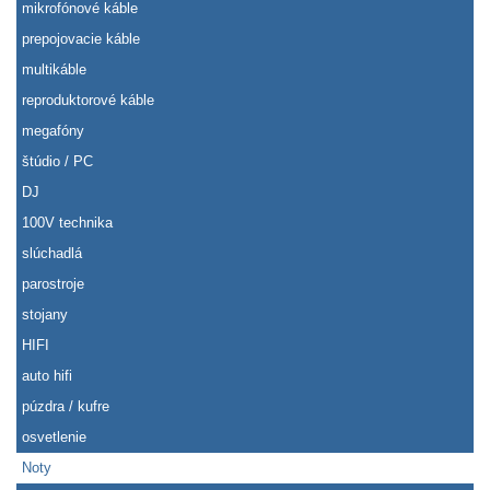
mikrofónové káble
prepojovacie káble
multikáble
reproduktorové káble
megafóny
štúdio / PC
DJ
100V technika
slúchadlá
parostroje
stojany
HIFI
auto hifi
púzdra / kufre
osvetlenie
Noty