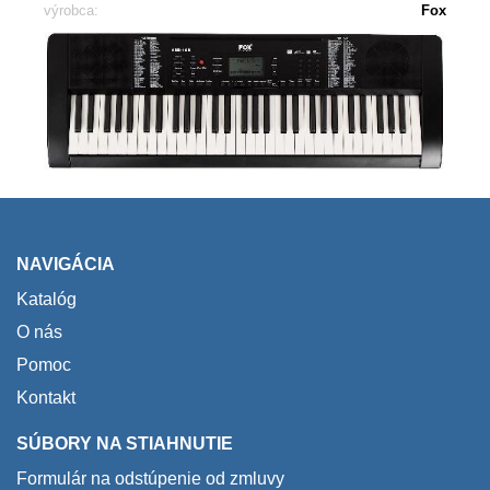
výrobca:
Fox
NAVIGÁCIA
Katalóg
O nás
Pomoc
Kontakt
SÚBORY NA STIAHNUTIE
Formulár na odstúpenie od zmluvy