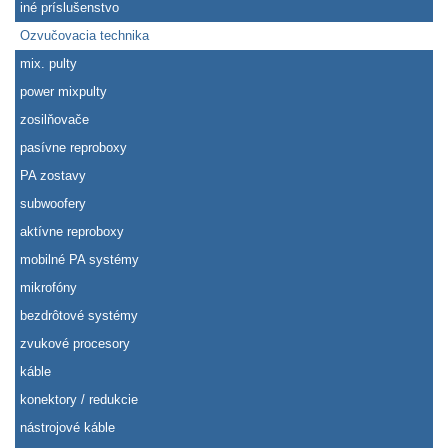
iné príslušenstvo
Ozvučovacia technika
mix. pulty
power mixpulty
zosilňovače
pasívne reproboxy
PA zostavy
subwoofery
aktívne reproboxy
mobilné PA systémy
mikrofóny
bezdrôtové systémy
zvukové procesory
káble
konektory / redukcie
nástrojové káble