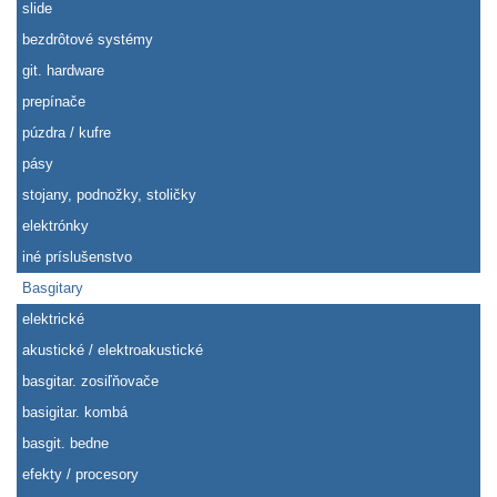
slide
bezdrôtové systémy
git. hardware
prepínače
púzdra / kufre
pásy
stojany, podnožky, stoličky
elektrónky
iné príslušenstvo
Basgitary
elektrické
akustické / elektroakustické
basgitar. zosiľňovače
basigitar. kombá
basgit. bedne
efekty / procesory