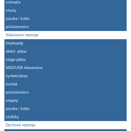
snímače
struny
púzdra / kufre
príslušenstvo
Klávesové nástroje
keyboardy
elektr. piána
stage piána
MIDI/USB klávesnice
syntetizátory
kombá
príslušenstvo
stojany
púzdra / kufre
stoličky
Dychové nástroje