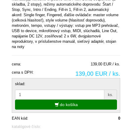
skladba, 2 stopy), režimy automatického doprovodu: Štart /
Stop, Sync, Intro / Ending, Fill-in 1, Fill-in 2, automatický
akord: Single finger, Fingered, ďalšie ovládače: master volume
(celková hlasitosť), style volume (hlasitosť doprovodu),
metronóm, tempo, vstupy / výstupy: vstup pre MP3 prehrávač,
USB to device, mikrofónový vstup, MIDI, slúchadlá, Line Out,
napájanie DC 12V, zosilňovač 2 x 6W, dvojpásmové
reproduktory, v príslušenstve manuál, sieťový adaptér, stojan
na noty
cena:
139,00 EUR / ks.
cena s DPH:
139,00 EUR / ks.
sklad:
ks.
do košíka
EAN kód:
0
katalógové číslo: