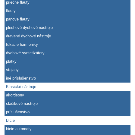
priečne flauty
flauty
panove flauty
plechové dychové nástroje
drevené dychové nástroje
fúkacie harmoniky
dychové syntetizátory
plátky
stojany
iné príslušenstvo
Klasické nástroje
akordeony
sláčikové nástroje
príslušenstvo
Bicie
bicie automaty