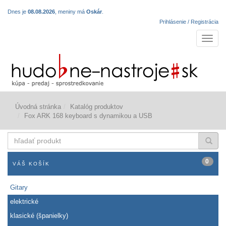
Dnes je
08.08.2026
, meniny má
Oskár
.
Prihlásenie / Registrácia
Navigá
Úvodná stránka
Katalóg produktov
Fox ARK 168 keyboard s dynamikou a USB
hľadať
produkt
0
VÁŠ KOŠÍK
Gitary
elektrické
klasické (španielky)