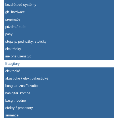
bezdrôtové systémy
git. hardware
prepínače
púzdra / kufre
pásy
stojany, podnožky, stoličky
elektrónky
iné príslušenstvo
Basgitary
elektrické
akustické / elektroakustické
basgitar. zosiľňovače
basigitar. kombá
basgit. bedne
efekty / procesory
snímače