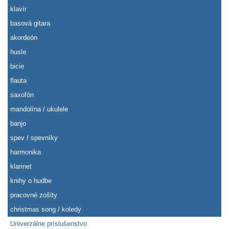
klavír
basová gitara
akordeón
husle
bicie
flauta
saxofón
mandolína / ukulele
banjo
spev / spevníky
harmonika
klarinet
knihy o hudbe
pracovné zošity
christmas song / koledy
Univerzálne príslušenstvo