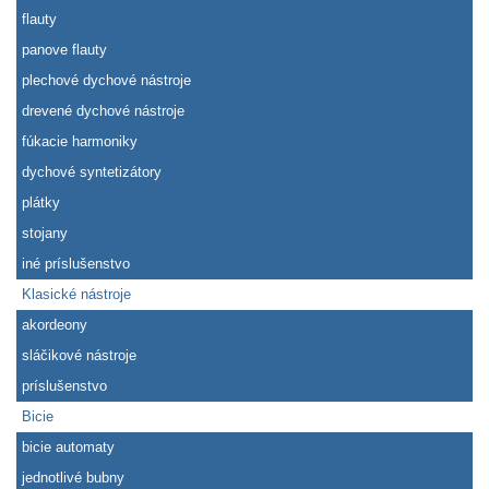
flauty
panove flauty
plechové dychové nástroje
drevené dychové nástroje
fúkacie harmoniky
dychové syntetizátory
plátky
stojany
iné príslušenstvo
Klasické nástroje
akordeony
sláčikové nástroje
príslušenstvo
Bicie
bicie automaty
jednotlivé bubny