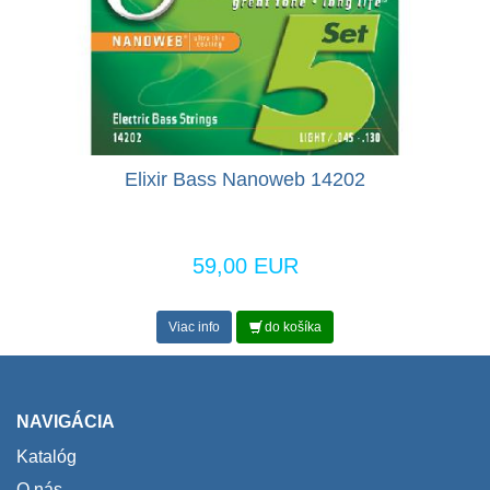
Elixir Bass Nanoweb 14202
59,00 EUR
Viac info
do košíka
NAVIGÁCIA
Katalóg
O nás