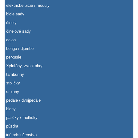
elektrické bicie / moduly
bicie sady
činely
činelové sady
cajon
bongo / djembe
perkusie
Xylofóny, zvonkohry
tamburíny
stoličky
stojany
pedále / dvojpedále
blany
paličky / metličky
púzdra
iné príslušenstvo