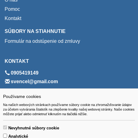
Pomoc
Kontakt
SÚBORY NA STIAHNUTIE
Formulár na odstúpenie od zmluvy
KONTAKT
0905419149
svencel@gmail.com
ADRESA
Používame cookies
Na našich webových stránkach používame súbory cookie na zhromažďovanie údajov
VEST - tech s.r.o.
za účelom vytvárania štatistík na zlepšenie kvality našej webovej stránky. Naše cookies
môžete prijať alebo odmietnuť kliknutím na tlačidlá nižšie.
Hviezdoslavova 280/6, 965 01 Žiar nad Hronom
Slovakia (Slovak Republic)
Nevyhnutné súbory cookie
Analytické