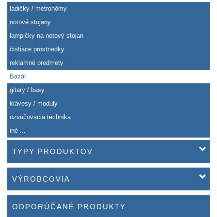
ladičky / metronómy
notové stojany
lampičky na notový stojan
čistiace prostriedky
reklamné predmety
Bazár
gitary / basy
klávesy / moduly
ozvučovacia technika
iné ...
TYPY PRODUKTOV
VÝROBCOVIA
ODPORÚČANÉ PRODUKTY