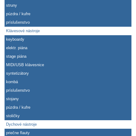
struny
púzdra / kufre
príslušenstvo
Klávesové nástroje
keyboardy
elektr. piána
stage piána
MIDI/USB klávesnice
syntetizátory
kombá
príslušenstvo
stojany
púzdra / kufre
stoličky
Dychové nástroje
priečne flauty