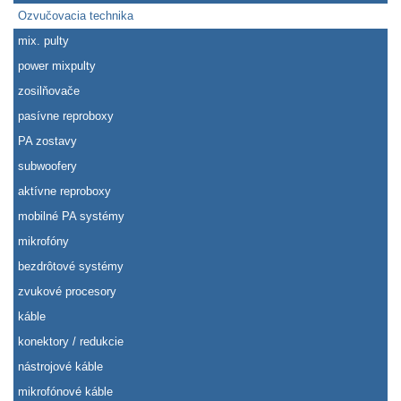
Ozvučovacia technika
mix. pulty
power mixpulty
zosilňovače
pasívne reproboxy
PA zostavy
subwoofery
aktívne reproboxy
mobilné PA systémy
mikrofóny
bezdrôtové systémy
zvukové procesory
káble
konektory / redukcie
nástrojové káble
mikrofónové káble