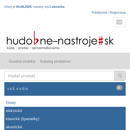
Dnes je
09.08.2026
, meniny má
Ľubomíra
.
Prihlásenie / Registrácia
Navigá
Úvodná stránka
Katalóg produktov
hľadať
produkt
0
VÁŠ KOŠÍK
Gitary
elektrické
klasické (španielky)
akustické