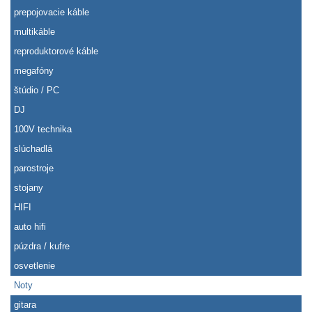
prepojovacie káble
multikáble
reproduktorové káble
megafóny
štúdio / PC
DJ
100V technika
slúchadlá
parostroje
stojany
HIFI
auto hifi
púzdra / kufre
osvetlenie
Noty
gitara