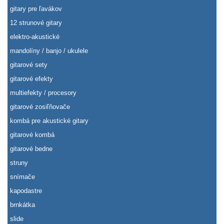
gitary pre ľavákov
12 strunové gitary
elektro-akustické
mandolíny / banjo / ukulele
gitarové sety
gitarové efekty
multiefekty / procesory
gitarové zosiľňovače
kombá pre akustické gitary
gitarové kombá
gitarové bedne
struny
snímače
kapodastre
brnkátka
slide