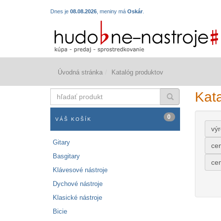
Dnes je
08.08.2026
, meniny má
Oskár
.
Úvodná stránka
Katalóg produktov
hľadať
Kat
produkt
0
VÁŠ KOŠÍK
vý
Gitary
ce
Basgitary
ce
Klávesové nástroje
Dychové nástroje
Klasické nástroje
Bicie