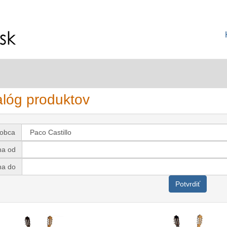
alóg produktov
robca
na od
na do
Potvrdiť