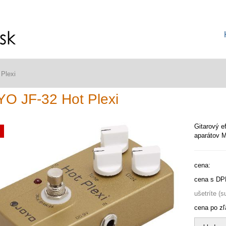
Plexi
O JF-32 Hot Plexi
Gitarový e
aparátov M
cena:
cena s DP
ušetríte (
cena po zľ