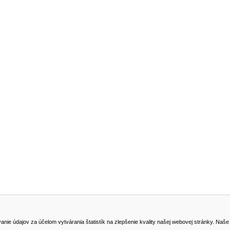
NA STIAHNUTIE
KONTAKT
dajov za účelom vytvárania štatistík na zlepšenie kvality našej webovej stránky. Naše coo
na odstúpenie od zmluvy
0905419149