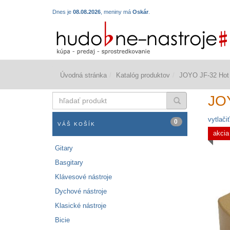
Dnes je
08.08.2026
, meniny má
Oskár
.
Úvodná stránka
Katalóg produktov
JOYO JF-32 Hot 
hľadať
JOY
produkt
vytlačiť
0
VÁŠ KOŠÍK
akcia
Gitary
Basgitary
Klávesové nástroje
Dychové nástroje
Klasické nástroje
Bicie