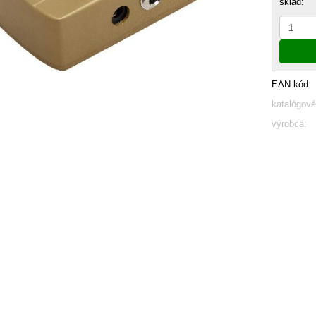
sklad:
EAN kód:
katalógové
výrobca: