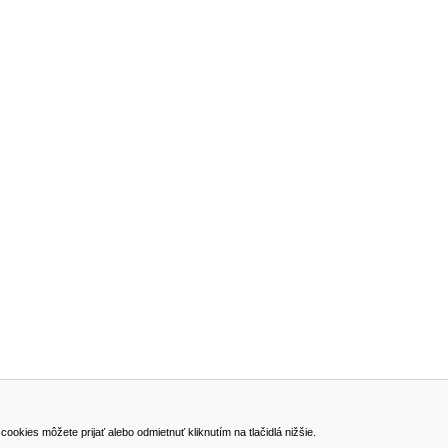
ADRESA
kies môžete prijať alebo odmietnuť kliknutím na tlačidlá nižšie.
VEST - tech s.r.o.