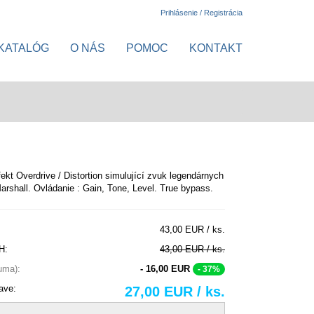
Prihlásenie / Registrácia
KATALÓG
O NÁS
POMOC
KONTAKT
fekt Overdrive / Distortion simulující zvuk legendárnych
arshall. Ovládanie : Gain, Tone, Level. True bypass.
43,00 EUR / ks.
H:
43,00 EUR / ks.
suma):
- 16,00 EUR
- 37%
ave:
27,00 EUR / ks.