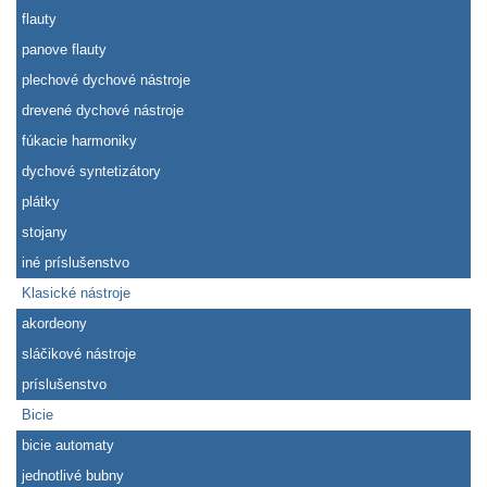
flauty
panove flauty
plechové dychové nástroje
drevené dychové nástroje
fúkacie harmoniky
dychové syntetizátory
plátky
stojany
iné príslušenstvo
Klasické nástroje
akordeony
sláčikové nástroje
príslušenstvo
Bicie
bicie automaty
jednotlivé bubny