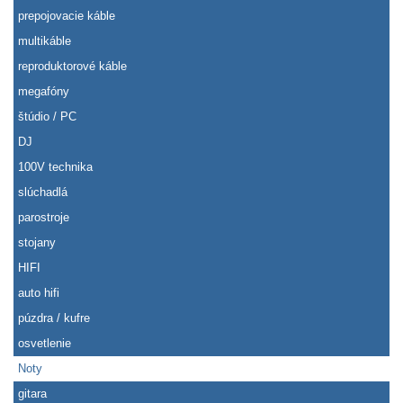
prepojovacie káble
multikáble
reproduktorové káble
megafóny
štúdio / PC
DJ
100V technika
slúchadlá
parostroje
stojany
HIFI
auto hifi
púzdra / kufre
osvetlenie
Noty
gitara