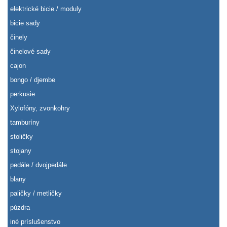
elektrické bicie / moduly
bicie sady
činely
činelové sady
cajon
bongo / djembe
perkusie
Xylofóny, zvonkohry
tamburíny
stoličky
stojany
pedále / dvojpedále
blany
paličky / metličky
púzdra
iné príslušenstvo