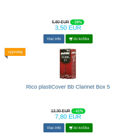
5,80 EUR
- 39%
3,50 EUR
Viac info
do košíka
výpredaj
Rico plastiCover Bb Clarinet Box 5
13,30 EUR
- 41%
7,80 EUR
Viac info
do košíka