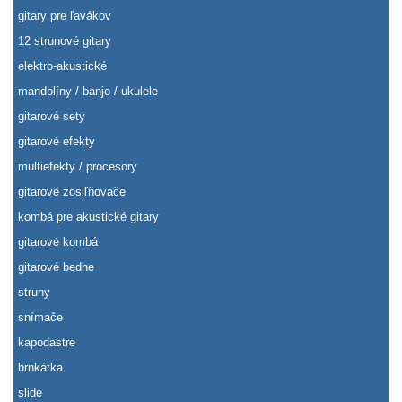
gitary pre ľavákov
12 strunové gitary
elektro-akustické
mandolíny / banjo / ukulele
gitarové sety
gitarové efekty
multiefekty / procesory
gitarové zosiľňovače
kombá pre akustické gitary
gitarové kombá
gitarové bedne
struny
snímače
kapodastre
brnkátka
slide