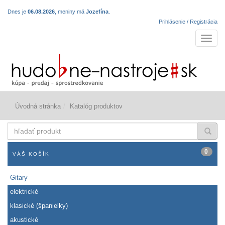
Dnes je
06.08.2026
, meniny má
Jozefína
.
Prihlásenie / Registrácia
Navigá
Úvodná stránka
Katalóg produktov
hľadať
produkt
0
VÁŠ KOŠÍK
Gitary
elektrické
klasické (španielky)
akustické