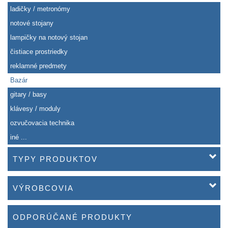
ladičky / metronómy
notové stojany
lampičky na notový stojan
čistiace prostriedky
reklamné predmety
Bazár
gitary / basy
klávesy / moduly
ozvučovacia technika
iné ...
TYPY PRODUKTOV
VÝROBCOVIA
ODPORÚČANÉ PRODUKTY