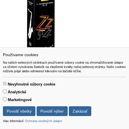
Používame cookies
Na našich webových stránkach používame súbory cookie na zhromažďovanie údajov
za účelom vytvárania štatistík na zlepšenie kvality našej webovej stránky. Naše cookies
môžete prijať alebo odmietnuť kliknutím na tlačidlá nižšie.
Vandoren ZZ Tenor Sax
Nevyhnutné súbory cookie
Analytické
Marketingové
22,00 EUR
- 40%
13,20 EUR
Povoliť všetky
Povoliť výber
Zakázať
Viac info
do košíka
Viac informácií:
Ochrana osobných údajov