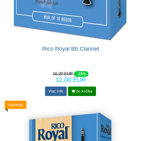
Rico Royal Bb Clarinet
16,20 EUR
- 26%
12,00 EUR
Viac info
do košíka
výpredaj