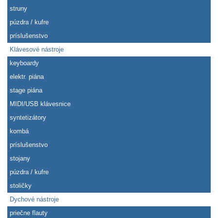
struny
púzdra / kufre
príslušenstvo
Klávesové nástroje
keyboardy
elektr. piána
stage piána
MIDI/USB klávesnice
syntetizátory
kombá
príslušenstvo
stojany
púzdra / kufre
stoličky
Dychové nástroje
priečne flauty