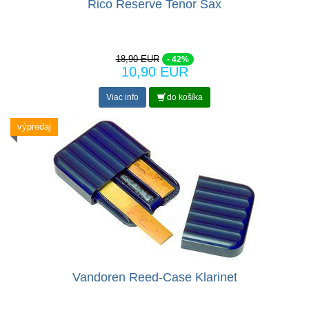
Rico Reserve Tenor Sax
18,90 EUR
- 42%
10,90 EUR
Viac info
do košíka
výpredaj
Vandoren Reed-Case Klarinet