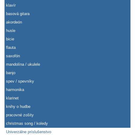
klavír
basová gitara
akordeón
husle
bicie
flauta
saxofón
mandolína / ukulele
banjo
spev / spevníky
harmonika
klarinet
knihy o hudbe
pracovné zošity
christmas song / koledy
Univerzálne príslušenstvo