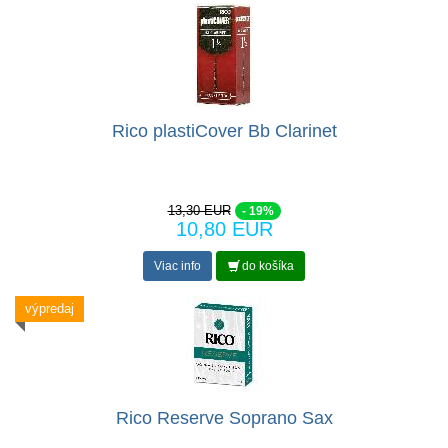
Rico plastiCover Bb Clarinet
13,30 EUR
- 19%
10,80 EUR
Viac info
do košíka
výpredaj
Rico Reserve Soprano Sax