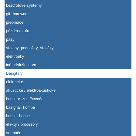
bezdrôtové systémy
git. hardware
prepínače
púzdra / kufre
pásy
stojany, podnožky, stoličky
elektrónky
iné príslušenstvo
Basgitary
elektrické
akustické / elektroakustické
basgitar. zosiľňovače
basigitar. kombá
basgit. bedne
efekty / procesory
snímače