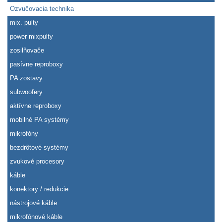
Ozvučovacia technika
mix. pulty
power mixpulty
zosilňovače
pasívne reproboxy
PA zostavy
subwoofery
aktívne reproboxy
mobilné PA systémy
mikrofóny
bezdrôtové systémy
zvukové procesory
káble
konektory / redukcie
nástrojové káble
mikrofónové káble