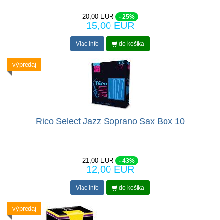
20,00 EUR
- 25%
15,00 EUR
Viac info
do košíka
výpredaj
Rico Select Jazz Soprano Sax Box 10
21,00 EUR
- 43%
12,00 EUR
Viac info
do košíka
výpredaj