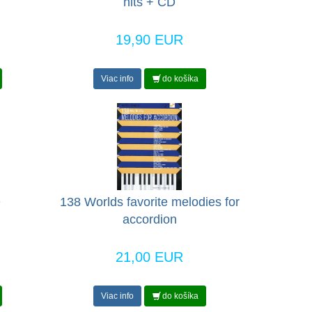
hits + CD
19,90 EUR
Viac info
do košíka
D
138 Worlds favorite melodies for
accordion
21,00 EUR
Viac info
do košíka