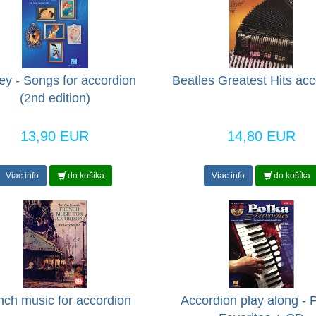
ey - Songs for accordion
Beatles Greatest Hits acc
(2nd edition)
13,90 EUR
14,80 EUR
Viac info
do košíka
Viac info
do košíka
nch music for accordion
Accordion play along - 