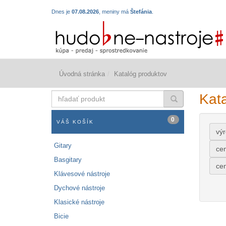
Dnes je
07.08.2026
, meniny má
Štefánia
.
Úvodná stránka
Katalóg produktov
hľadať
Kat
produkt
0
VÁŠ KOŠÍK
vý
Gitary
ce
Basgitary
ce
Klávesové nástroje
Dychové nástroje
Klasické nástroje
Bicie