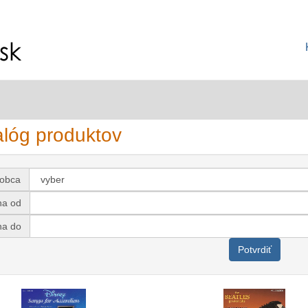
alóg produktov
robca
na od
na do
Potvrdiť