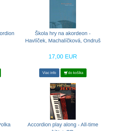
ordion
Škola hry na akordeon -
Havlíček, Machalíčková, Ondruš
17,00 EUR
Viac info
do košíka
Polka
Accordion play along - All-time