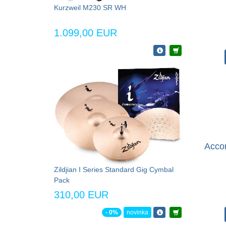
Kurzweil M230 SR WH
1.099,00 EUR
Accor
Zildjian I Series Standard Gig Cymbal
Pack
310,00 EUR
- 0%
novinka