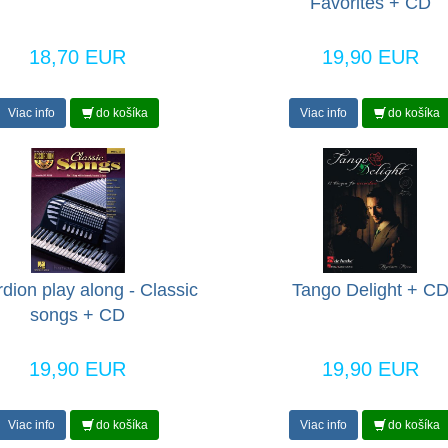
Favorites + CD
18,70 EUR
19,90 EUR
Viac info
do košíka
Viac info
do košíka
dion play along - Classic
Tango Delight + C
songs + CD
19,90 EUR
19,90 EUR
Viac info
do košíka
Viac info
do košíka