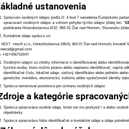
 Základné ustanovenia
Správcom osobných údajov podľa čl. 4 bod 7 nariadenia Európskeho parla
spracovaní osobných údajov a voľnom pohybe týchto údajov (ďalej len: "
G
podnikania Hviezdoslavova 6/32, 965 01 Žiar nad Hronom, Slovensko (ďalej
Kontaktné údaje správcu sú:
 VEST - tesch s.r.o.
, Hviezdoslavova 280/6, 965 01 Žiar nad Hronom, konateľ S
 svencel@gmail.com
n: +421456732697
Osobnými údajmi sú všetky informácie o identifikovanej alebo identifikovate
fyzická osoba, ktorú možno priamo alebo nepriamo identifikovať, najmä odka
identifikačné číslo, lokačné údaje, sieťový identifikátor alebo jedného aleb
genetické, mentálnu, ekonomickú, kultúrnu alebo spoločenské identity tejto
Správca nemenoval poverenca pre ochranu osobných údajov.
. Zdroje a kategórie spracovaný
Správca spracováva osobné údaje, ktoré ste mu poskytol / a alebo osobné 
objednávky.
Správca spracováva Vaše identifikačné a kontaktné údaje a údaje potrebné