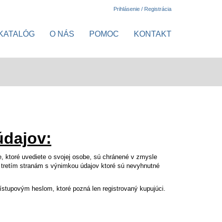
Prihlásenie / Registrácia
KATALÓG
O NÁS
POMOC
KONTAKT
dajov:
, ktoré uvediete o svojej osobe, sú chránené v zmysle
 tretím stranám s výnimkou údajov ktoré sú nevyhnutné
stupovým heslom, ktoré pozná len registrovaný kupujúci.