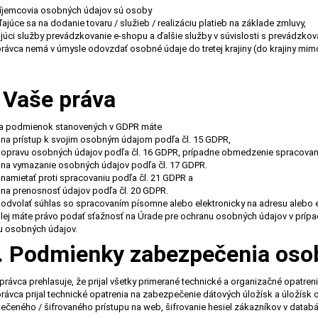
jemcovia osobných údajov sú osoby
ľajúce sa na dodanie tovaru / služieb / realizáciu platieb na základe zmluvy,
ujúci služby prevádzkovanie e-shopu a ďalšie služby v súvislosti s prevádzko
vca nemá v úmysle odovzdať osobné údaje do tretej krajiny (do krajiny mimo
. Vaše práva
Za podmienok stanovených v GDPR máte
 na prístup k svojim osobným údajom podľa čl. 15 GDPR,
 opravu osobných údajov podľa čl. 16 GDPR, prípadne obmedzenie spracovani
 na vymazanie osobných údajov podľa čl. 17 GDPR.
 namietať proti spracovaniu podľa čl. 21 GDPR a
 na prenosnosť údajov podľa čl. 20 GDPR.
 odvolať súhlas so spracovaním písomne alebo elektronicky na adresu alebo em
j máte právo podať sťažnosť na Úrade pre ochranu osobných údajov v prípad
u osobných údajov.
I. Podmienky zabezpečenia oso
Správca prehlasuje, že prijal všetky primerané technické a organizačné opatr
vca prijal technické opatrenia na zabezpečenie dátových úložísk a úložísk 
čeného / šifrovaného prístupu na web, šifrovanie hesiel zákazníkov v databáz