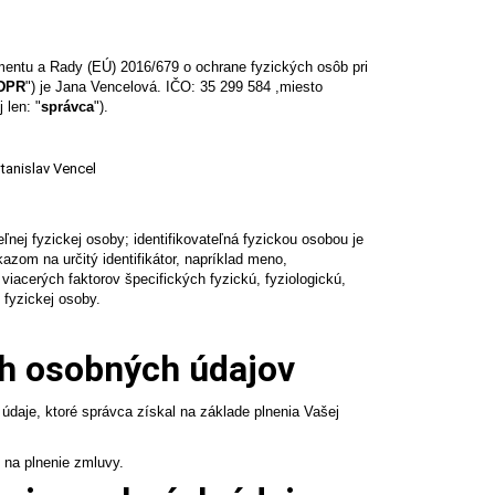
mentu a Rady (EÚ) 2016/679 o ochrane fyzických osôb pri
DPR
") je Jana Vencelová. IČO: 35 299 584 ,miesto
 len: "
správca
").
tanislav Vencel
ľnej fyzickej osoby; identifikovateľná fyzickou osobou je
zom na určitý identifikátor, napríklad meno,
o viacerých faktorov špecifických fyzickú, fyziologickú,
 fyzickej osoby.
ch osobných údajov
údaje, ktoré správca získal na základe plnenia Vašej
 na plnenie zmluvy.