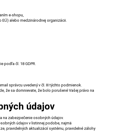
vaním e-shopu,
 EÚ) alebo medzinárodnej organizácii.
e podľa čl. 18 GDPR.
ail správcu uvedený v čl. III týchto podmienok.
e, že sa domnievate, že bolo porušené Vašej právo na
bných údajov
enia na zabezpečenie osobných údajov.
osobných údajov v listinnej podobe, najmä
e, pravidelných aktualizácií systému, pravidelné zálohy