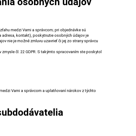
vania osobných údajov
 vzťahu medzi Vami a správcom; pri objednávke sú
 adresa, kontakt), poskytnutie osobných údajov je
v nie je možné zmluvu uzavrieť či jej zo strany správcu
zmysle čl. 22 GDPR. S takýmto spracovaním ste poskytol
 medzi Vami a správcom a uplatňovaní nárokov z týchto
subdodávatelia