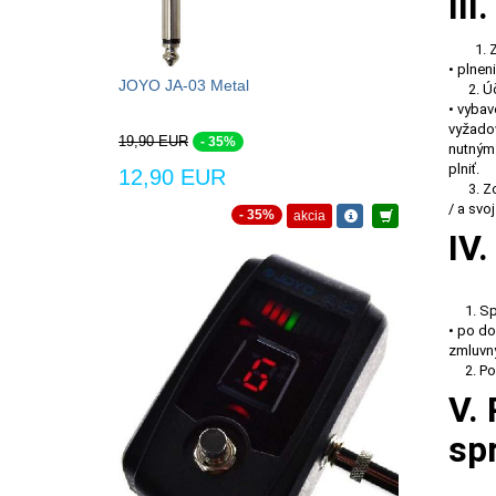
II
1. 
• plnen
JOYO JA-03 Metal
2. Úče
• vybav
vyžadov
19,90 EUR
- 35%
nutným 
plniť.
12,90 EUR
3. Zo 
/ a svo
- 35%
akcia
IV
1. Spr
• po do
zmluvný
2. Po 
V.
sp