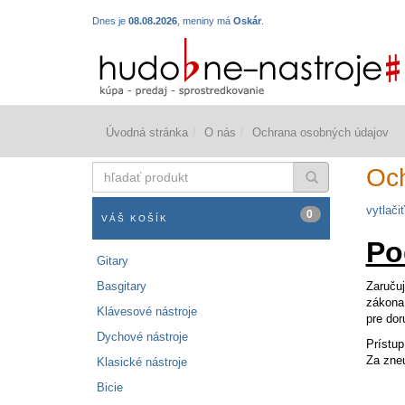
Dnes je
08.08.2026
, meniny má
Oskár
.
Úvodná stránka
O nás
Ochrana osobných údajov
hľadať
Och
produkt
vytlačiť
0
VÁŠ KOŠÍK
Po
Gitary
Basgitary
Zaručuj
zákona 
Klávesové nástroje
pre dor
Dychové nástroje
Prístup
Za zneu
Klasické nástroje
Bicie