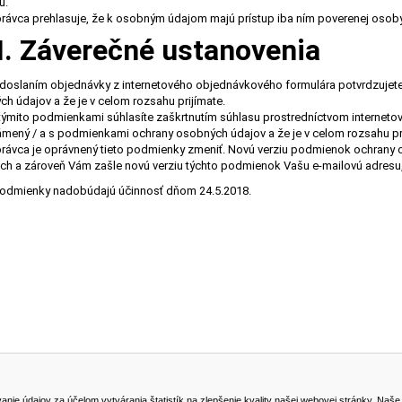
u.
vca prehlasuje, že k osobným údajom majú prístup iba ním poverenej osoby
II. Záverečné ustanovenia
Odoslaním objednávky z internetového objednávkového formulára potvrdzujet
h údajov a že je v celom rozsahu prijímate.
mito podmienkami súhlasíte zaškrtnutím súhlasu prostredníctvom internetové
ený / a s podmienkami ochrany osobných údajov a že je v celom rozsahu pri
vca je oprávnený tieto podmienky zmeniť. Novú verziu podmienok ochrany os
ch a zároveň Vám zašle novú verziu týchto podmienok Vašu e-mailovú adresu, 
podmienky nadobúdajú účinnosť dňom 24.5.2018.
NA STIAHNUTIE
KONTAKT
dajov za účelom vytvárania štatistík na zlepšenie kvality našej webovej stránky. Naše coo