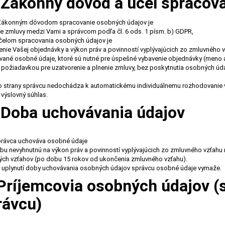
I. Zákonný dôvod a účel spraco
Zákonným dôvodom spracovanie osobných údajov je
ie zmluvy medzi Vami a správcom podľa čl. 6 ods. 1 písm. b) GDPR,
lom spracovania osobných údajov je
enie Vašej objednávky a výkon práv a povinností vyplývajúcich zo zmluvného
ané osobné údaje, ktoré sú nutné pre úspešné vybavenie objednávky (meno a
požiadavkou pre uzatvorenie a plnenie zmluvy, bez poskytnutia osobných údajo
strany správcu nedochádza k automatickému individuálnemu rozhodovanie v 
j výslovný súhlas.
. Doba uchovávania údajov
ávca uchováva osobné údaje
bu nevyhnutnú na výkon práv a povinností vyplývajúcich zo zmluvného vzťahu
ch vzťahov (po dobu 15 rokov od ukončenia zmluvného vzťahu).
uplynutí doby uchovávania osobných údajov správcu osobné údaje vymaže.
 Príjemcovia osobných údajov (
rávcu)