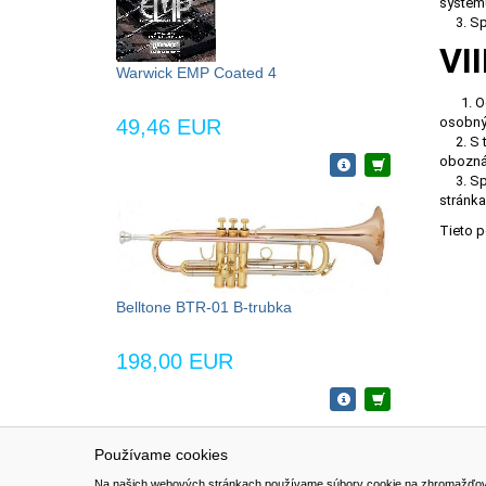
systém
3. Sprá
VI
Warwick EMP Coated 4
1. 
osobnýc
49,46 EUR
2. S tý
oboznám
3. Sprá
stránka
Tieto 
Belltone BTR-01 B-trubka
198,00 EUR
Používame cookies
NAVIGÁCIA
SÚBORY 
Na našich webových stránkach používame súbory cookie na zhromažďovanie ú