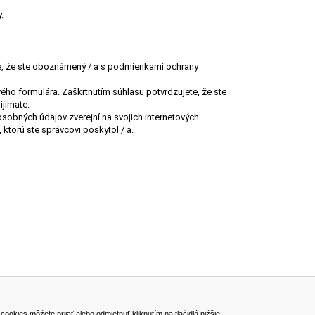
.
e, že ste oboznámený / a s podmienkami ochrany
ho formulára. Zaškrtnutím súhlasu potvrdzujete, že ste
jímate.
obných údajov zverejní na svojich internetových
ktorú ste správcovi poskytol / a.
ADRESA
kies môžete prijať alebo odmietnuť kliknutím na tlačidlá nižšie.