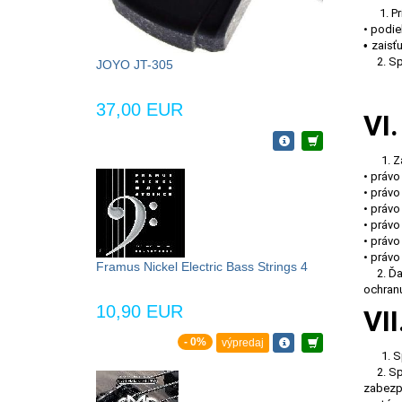
1. Prí
• podie
•
zaisť
2. Sprá
JOYO JT-305
37,00 EUR
VI
1. 
• právo
• právo
• právo
• právo
• právo
• právo
Framus Nickel Electric Bass Strings 4
2. Ďale
ochran
10,90 EUR
VI
- 0%
výpredaj
1. 
2. Sprá
zabezpe