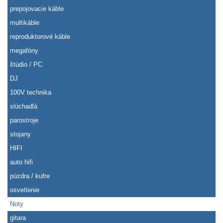
prepojovacie káble
multikáble
reproduktorové káble
megafóny
štúdio / PC
DJ
100V technika
slúchadlá
parostroje
stojany
HIFI
auto hifi
púzdra / kufre
osvetlenie
Noty
gitara