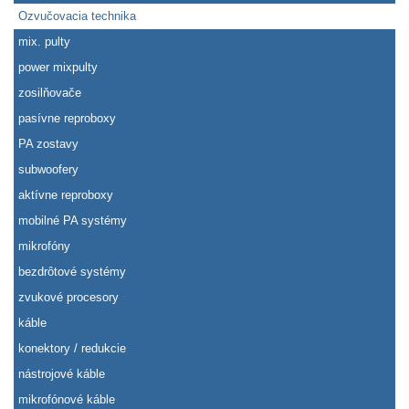
Ozvučovacia technika
mix. pulty
power mixpulty
zosilňovače
pasívne reproboxy
PA zostavy
subwoofery
aktívne reproboxy
mobilné PA systémy
mikrofóny
bezdrôtové systémy
zvukové procesory
káble
konektory / redukcie
nástrojové káble
mikrofónové káble