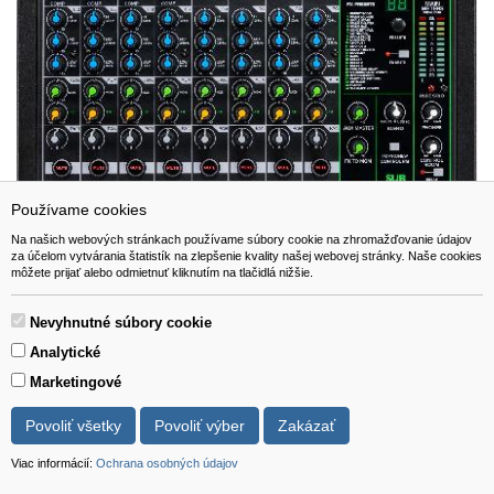
Používame cookies
Na našich webových stránkach používame súbory cookie na zhromažďovanie údajov
za účelom vytvárania štatistík na zlepšenie kvality našej webovej stránky. Naše cookies
môžete prijať alebo odmietnuť kliknutím na tlačidlá nižšie.
Nevyhnutné súbory cookie
Mackie ProFX12v3 USB
Analytické
Marketingové
345,00 EUR
Povoliť všetky
Povoliť výber
Zakázať
Viac informácií:
Ochrana osobných údajov
Viac info
do košíka