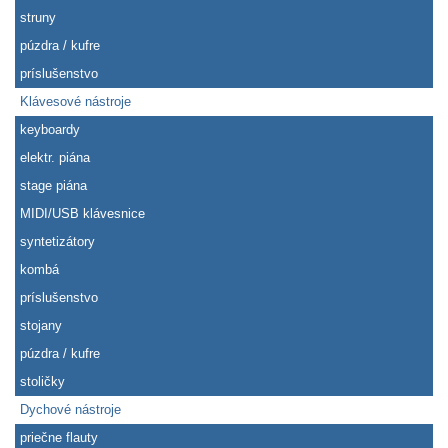
struny
púzdra / kufre
príslušenstvo
Klávesové nástroje
keyboardy
elektr. piána
stage piána
MIDI/USB klávesnice
syntetizátory
kombá
príslušenstvo
stojany
púzdra / kufre
stoličky
Dychové nástroje
priečne flauty