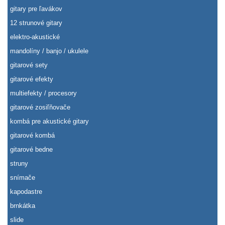
gitary pre ľavákov
12 strunové gitary
elektro-akustické
mandolíny / banjo / ukulele
gitarové sety
gitarové efekty
multiefekty / procesory
gitarové zosiľňovače
kombá pre akustické gitary
gitarové kombá
gitarové bedne
struny
snímače
kapodastre
brnkátka
slide