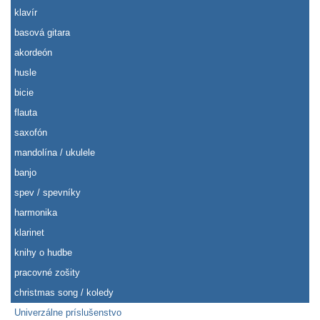
klavír
basová gitara
akordeón
husle
bicie
flauta
saxofón
mandolína / ukulele
banjo
spev / spevníky
harmonika
klarinet
knihy o hudbe
pracovné zošity
christmas song / koledy
Univerzálne príslušenstvo