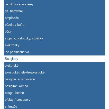
bezdrôtové systémy
git. hardware
prepínače
púzdra / kufre
pásy
stojany, podnožky, stoličky
elektrónky
iné príslušenstvo
Basgitary
elektrické
akustické / elektroakustické
basgitar. zosiľňovače
basigitar. kombá
basgit. bedne
efekty / procesory
snímače