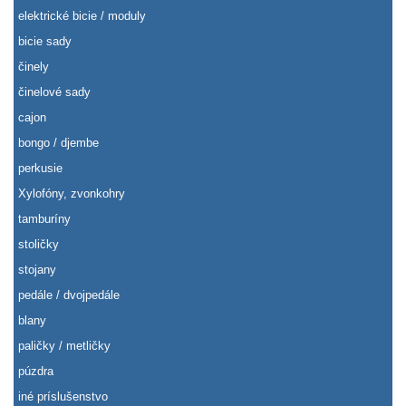
elektrické bicie / moduly
bicie sady
činely
činelové sady
cajon
bongo / djembe
perkusie
Xylofóny, zvonkohry
tamburíny
stoličky
stojany
pedále / dvojpedále
blany
paličky / metličky
púzdra
iné príslušenstvo