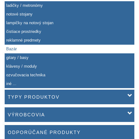
ladičky / metronómy
notové stojany
lampičky na notový stojan
čistiace prostriedky
reklamné predmety
Bazár
gitary / basy
klávesy / moduly
ozvučovacia technika
iné ...
TYPY PRODUKTOV
VÝROBCOVIA
ODPORÚČANÉ PRODUKTY