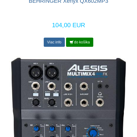
BEHRINGER Xenyx QX602MP3
104,00 EUR
Viac info
do košíka