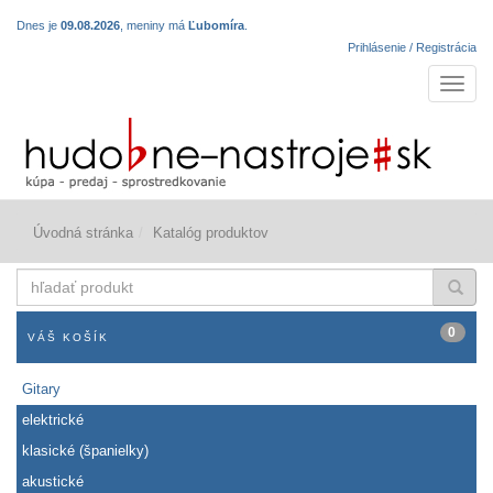
Dnes je
09.08.2026
, meniny má
Ľubomíra
.
Prihlásenie / Registrácia
Navigá
Úvodná stránka
Katalóg produktov
hľadať
produkt
0
VÁŠ KOŠÍK
Gitary
elektrické
klasické (španielky)
akustické