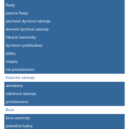
flauty
panove flauty
plechové dychové nástroje
drevené dychové nástroje
fúkacie harmoniky
dychové syntetizátory
plátky
stojany
iné príslušenstvo
Klasické nástroje
akordeony
sláčikové nástroje
príslušenstvo
Bicie
bicie automaty
jednotlivé bubny