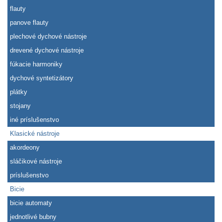
flauty
panove flauty
plechové dychové nástroje
drevené dychové nástroje
fúkacie harmoniky
dychové syntetizátory
plátky
stojany
iné príslušenstvo
Klasické nástroje
akordeony
sláčikové nástroje
príslušenstvo
Bicie
bicie automaty
jednotlivé bubny