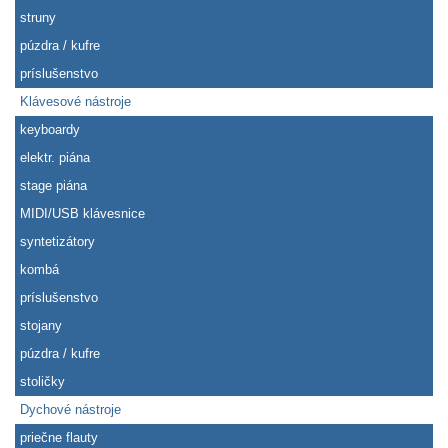
struny
púzdra / kufre
príslušenstvo
Klávesové nástroje
keyboardy
elektr. piána
stage piána
MIDI/USB klávesnice
syntetizátory
kombá
príslušenstvo
stojany
púzdra / kufre
stoličky
Dychové nástroje
priečne flauty