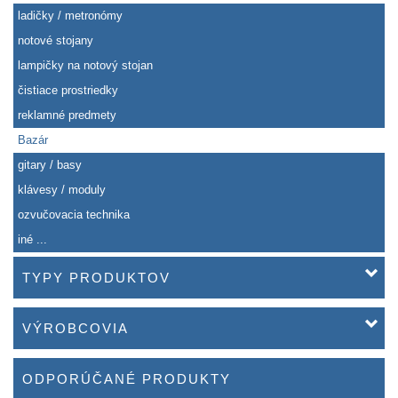
ladičky / metronómy
notové stojany
lampičky na notový stojan
čistiace prostriedky
reklamné predmety
Bazár
gitary / basy
klávesy / moduly
ozvučovacia technika
iné ...
TYPY PRODUKTOV
VÝROBCOVIA
ODPORÚČANÉ PRODUKTY