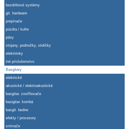
bezdrôtové systémy
git. hardware
prepínače
púzdra / kufre
pásy
stojany, podnožky, stoličky
elektrónky
iné príslušenstvo
Basgitary
elektrické
akustické / elektroakustické
basgitar. zosiľňovače
basigitar. kombá
basgit. bedne
efekty / procesory
snímače