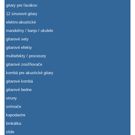
gitary pre ľavákov
12 strunové gitary
elektro-akustické
mandolíny / banjo / ukulele
gitarové sety
gitarové efekty
multiefekty / procesory
gitarové zosiľňovače
kombá pre akustické gitary
gitarové kombá
gitarové bedne
struny
snímače
kapodastre
brnkátka
slide