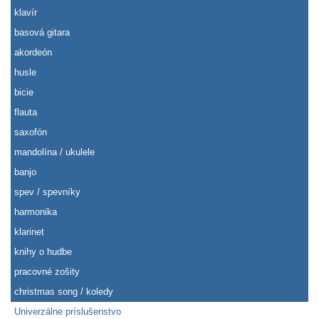
klavír
basová gitara
akordeón
husle
bicie
flauta
saxofón
mandolína / ukulele
banjo
spev / spevníky
harmonika
klarinet
knihy o hudbe
pracovné zošity
christmas song / koledy
Univerzálne príslušenstvo