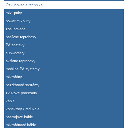
Ozvučovacia technika
mix. pulty
power mixpulty
zosilňovače
pasívne reproboxy
PA zostavy
subwoofery
aktívne reproboxy
mobilné PA systémy
mikrofóny
bezdrôtové systémy
zvukové procesory
káble
konektory / redukcie
nástrojové káble
mikrofónové káble