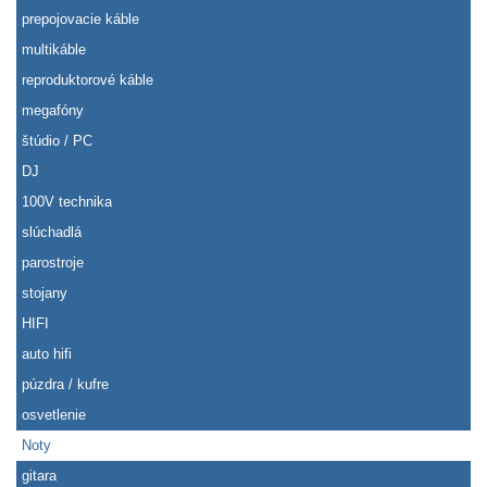
prepojovacie káble
multikáble
reproduktorové káble
megafóny
štúdio / PC
DJ
100V technika
slúchadlá
parostroje
stojany
HIFI
auto hifi
púzdra / kufre
osvetlenie
Noty
gitara