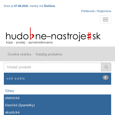
Dnes je
07.08.2026
, meniny má
Štefánia
.
Prihlásenie / Registrácia
Navigá
Úvodná stránka
Katalóg produktov
hľadať
produkt
0
VÁŠ KOŠÍK
Gitary
elektrické
klasické (španielky)
akustické