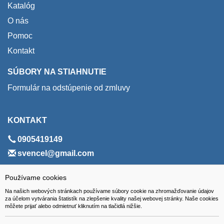
Katalóg
O nás
Pomoc
Kontakt
SÚBORY NA STIAHNUTIE
Formulár na odstúpenie od zmluvy
KONTAKT
0905419149
svencel@gmail.com
ADRESA
Používame cookies
Na našich webových stránkach používame súbory cookie na zhromažďovanie údajov
VEST - tech s.r.o.
za účelom vytvárania štatistík na zlepšenie kvality našej webovej stránky. Naše cookies
môžete prijať alebo odmietnuť kliknutím na tlačidlá nižšie.
Hviezdoslavova 280/6, 965 01 Žiar nad Hronom