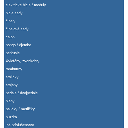
elektrické bicie / moduly
bicie sady
činely
činelové sady
cajon
bongo / djembe
perkusie
Xylofóny, zvonkohry
tamburíny
stoličky
stojany
pedále / dvojpedále
blany
paličky / metličky
púzdra
iné príslušenstvo