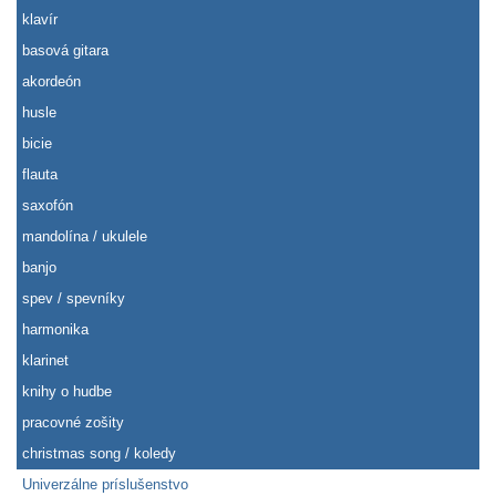
klavír
basová gitara
akordeón
husle
bicie
flauta
saxofón
mandolína / ukulele
banjo
spev / spevníky
harmonika
klarinet
knihy o hudbe
pracovné zošity
christmas song / koledy
Univerzálne príslušenstvo