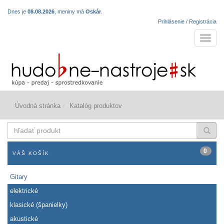
Dnes je
08.08.2026
, meniny má
Oskár
.
Prihlásenie / Registrácia
Navigá
Úvodná stránka
Katalóg produktov
hľadať
produkt
0
VÁŠ KOŠÍK
Gitary
elektrické
klasické (španielky)
akustické