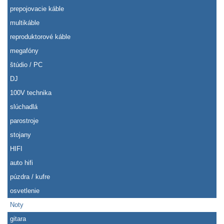
prepojovacie káble
multikáble
reproduktorové káble
megafóny
štúdio / PC
DJ
100V technika
slúchadlá
parostroje
stojany
HIFI
auto hifi
púzdra / kufre
osvetlenie
Noty
gitara