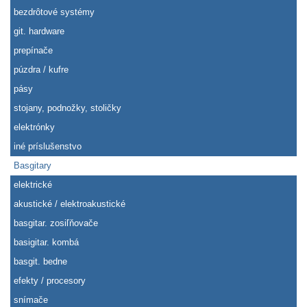
bezdrôtové systémy
git. hardware
prepínače
púzdra / kufre
pásy
stojany, podnožky, stoličky
elektrónky
iné príslušenstvo
Basgitary
elektrické
akustické / elektroakustické
basgitar. zosiľňovače
basigitar. kombá
basgit. bedne
efekty / procesory
snímače