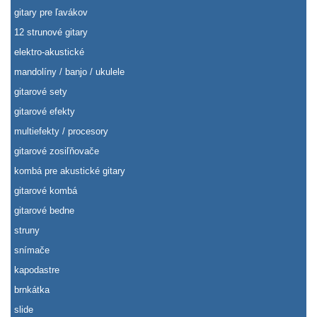
gitary pre ľavákov
12 strunové gitary
elektro-akustické
mandolíny / banjo / ukulele
gitarové sety
gitarové efekty
multiefekty / procesory
gitarové zosiľňovače
kombá pre akustické gitary
gitarové kombá
gitarové bedne
struny
snímače
kapodastre
brnkátka
slide