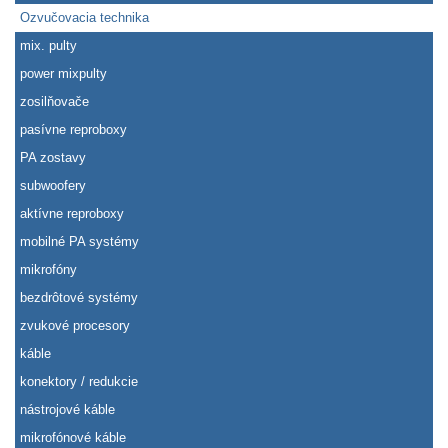
Ozvučovacia technika
mix. pulty
power mixpulty
zosilňovače
pasívne reproboxy
PA zostavy
subwoofery
aktívne reproboxy
mobilné PA systémy
mikrofóny
bezdrôtové systémy
zvukové procesory
káble
konektory / redukcie
nástrojové káble
mikrofónové káble