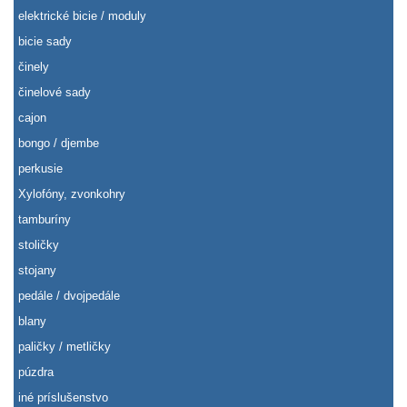
elektrické bicie / moduly
bicie sady
činely
činelové sady
cajon
bongo / djembe
perkusie
Xylofóny, zvonkohry
tamburíny
stoličky
stojany
pedále / dvojpedále
blany
paličky / metličky
púzdra
iné príslušenstvo