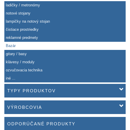
ladičky / metronómy
notové stojany
lampičky na notový stojan
čistiace prostriedky
reklamné predmety
Bazár
gitary / basy
klávesy / moduly
ozvučovacia technika
iné ...
TYPY PRODUKTOV
VÝROBCOVIA
ODPORÚČANÉ PRODUKTY