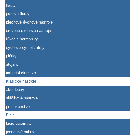
flauty
panove flauty
plechové dychové nástroje
drevené dychové nástroje
fúkacie harmoniky
dychové syntetizátory
plátky
stojany
iné príslušenstvo
Klasické nástroje
akordeony
sláčikové nástroje
príslušenstvo
Bicie
bicie automaty
jednotlivé bubny