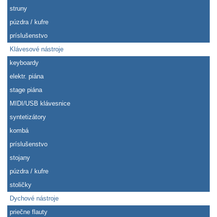
struny
púzdra / kufre
príslušenstvo
Klávesové nástroje
keyboardy
elektr. piána
stage piána
MIDI/USB klávesnice
syntetizátory
kombá
príslušenstvo
stojany
púzdra / kufre
stoličky
Dychové nástroje
priečne flauty