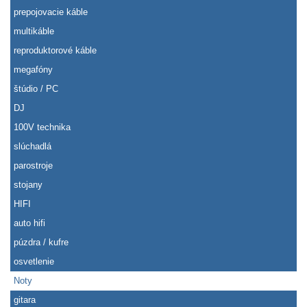
prepojovacie káble
multikáble
reproduktorové káble
megafóny
štúdio / PC
DJ
100V technika
slúchadlá
parostroje
stojany
HIFI
auto hifi
púzdra / kufre
osvetlenie
Noty
gitara