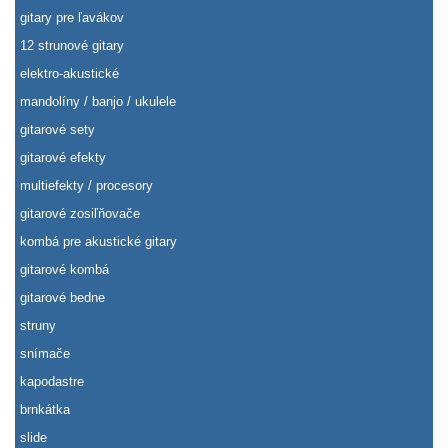
gitary pre ľavákov
12 strunové gitary
elektro-akustické
mandolíny / banjo / ukulele
gitarové sety
gitarové efekty
multiefekty / procesory
gitarové zosiľňovače
kombá pre akustické gitary
gitarové kombá
gitarové bedne
struny
snímače
kapodastre
brnkátka
slide