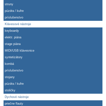
struny
púzdra / kufre
príslušenstvo
Klávesové nástroje
keyboardy
elektr. piána
stage piána
MIDI/USB klávesnice
syntetizátory
kombá
príslušenstvo
stojany
púzdra / kufre
stoličky
Dychové nástroje
priečne flauty