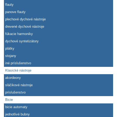
flauty
panove flauty
plechové dychové nástroje
drevené dychové nástroje
fúkacie harmoniky
dychové syntetizátory
plátky
stojany
iné príslušenstvo
Klasické nástroje
akordeony
sláčikové nástroje
príslušenstvo
Bicie
bicie automaty
jednotlivé bubny