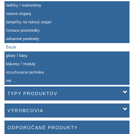
ladičky / metronómy
notové stojany
lampičky na notový stojan
čistiace prostriedky
reklamné predmety
Bazár
gitary / basy
klávesy / moduly
ozvučovacia technika
iné ...
TYPY PRODUKTOV
VÝROBCOVIA
ODPORÚČANÉ PRODUKTY