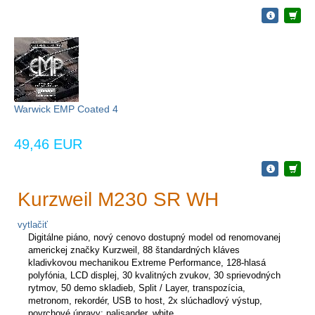
Warwick EMP Coated 4
49,46 EUR
Kurzweil M230 SR WH
vytlačiť
Digitálne piáno, nový cenovo dostupný model od renomovanej
americkej značky Kurzweil, 88 štandardných kláves
kladivkovou mechanikou Extreme Performance, 128-hlasá
polyfónia, LCD displej, 30 kvalitných zvukov, 30 sprievodných
rytmov, 50 demo skladieb, Split / Layer, transpozícia,
metronom, rekordér, USB to host, 2x slúchadlový výstup,
povrchové úpravy: palisander, white