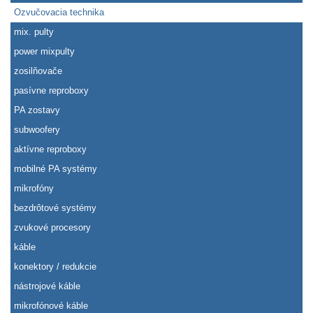
Ozvučovacia technika
mix. pulty
power mixpulty
zosilňovače
pasívne reproboxy
PA zostavy
subwoofery
aktívne reproboxy
mobilné PA systémy
mikrofóny
bezdrôtové systémy
zvukové procesory
káble
konektory / redukcie
nástrojové káble
mikrofónové káble