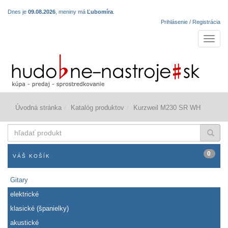
Dnes je
09.08.2026
, meniny má
Ľubomíra
.
Prihlásenie / Registrácia
Navigá
Úvodná stránka
Katalóg produktov
Kurzweil M230 SR WH
hľadať
produkt
0
VÁŠ KOŠÍK
Gitary
elektrické
klasické (španielky)
akustické