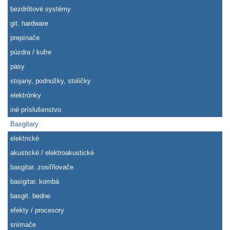
bezdrôtové systémy
git. hardware
prepínače
púzdra / kufre
pásy
stojany, podnožky, stoličky
elektrónky
iné príslušenstvo
Basgitary
elektrické
akustické / elektroakustické
basgitar. zosiľňovače
basigitar. kombá
basgit. bedne
efekty / procesory
snímače