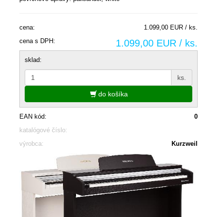
cena:
1.099,00 EUR / ks.
cena s DPH:
1.099,00 EUR / ks.
sklad:
ks.
do košíka
EAN kód:
0
katalógové číslo:
výrobca:
Kurzweil