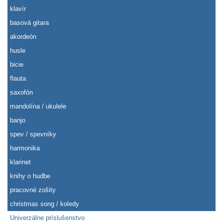
klavír
basová gitara
akordeón
husle
bicie
flauta
saxofón
mandolína / ukulele
banjo
spev / spevníky
harmonika
klarinet
knihy o hudbe
pracovné zošity
christmas song / koledy
Univerzálne príslušenstvo