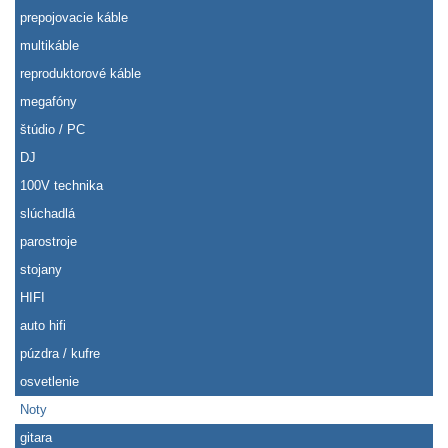
prepojovacie káble
multikáble
reproduktorové káble
megafóny
štúdio / PC
DJ
100V technika
slúchadlá
parostroje
stojany
HIFI
auto hifi
púzdra / kufre
osvetlenie
Noty
gitara