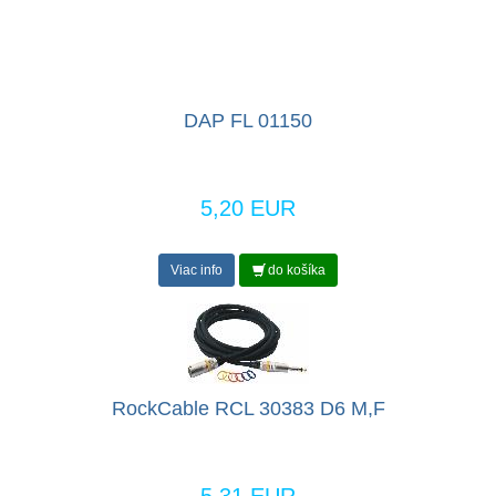
DAP FL 01150
5,20 EUR
Viac info
do košíka
RockCable RCL 30383 D6 M,F