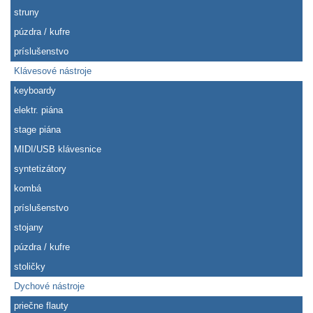
struny
púzdra / kufre
príslušenstvo
Klávesové nástroje
keyboardy
elektr. piána
stage piána
MIDI/USB klávesnice
syntetizátory
kombá
príslušenstvo
stojany
púzdra / kufre
stoličky
Dychové nástroje
priečne flauty