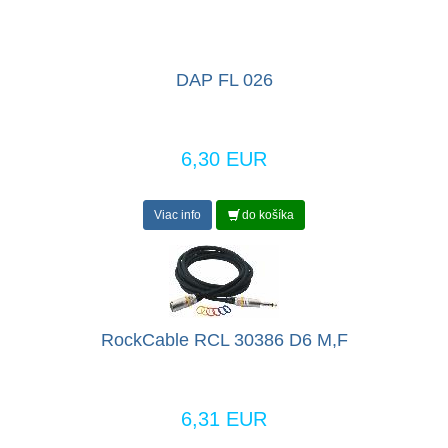
DAP FL 026
6,30 EUR
Viac info
do košíka
RockCable RCL 30386 D6 M,F
6,31 EUR