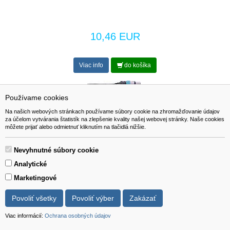
10,46 EUR
Viac info
do košíka
Používame cookies
Na našich webových stránkach používame súbory cookie na zhromažďovanie údajov
Cordial CCM 7,5 FM
za účelom vytvárania štatistík na zlepšenie kvality našej webovej stránky. Naše cookies
môžete prijať alebo odmietnuť kliknutím na tlačidlá nižšie.
Nevyhnutné súbory cookie
12,00 EUR
Analytické
Marketingové
Viac info
do košíka
Povoliť všetky
Povoliť výber
Zakázať
RockCable RCL 30315 D6
Viac informácií:
Ochrana osobných údajov