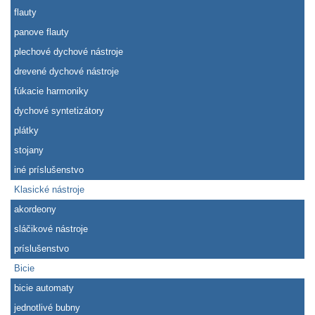
flauty
panove flauty
plechové dychové nástroje
drevené dychové nástroje
fúkacie harmoniky
dychové syntetizátory
plátky
stojany
iné príslušenstvo
Klasické nástroje
akordeony
sláčikové nástroje
príslušenstvo
Bicie
bicie automaty
jednotlivé bubny