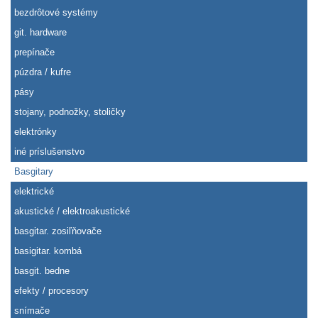
bezdrôtové systémy
git. hardware
prepínače
púzdra / kufre
pásy
stojany, podnožky, stoličky
elektrónky
iné príslušenstvo
Basgitary
elektrické
akustické / elektroakustické
basgitar. zosiľňovače
basigitar. kombá
basgit. bedne
efekty / procesory
snímače