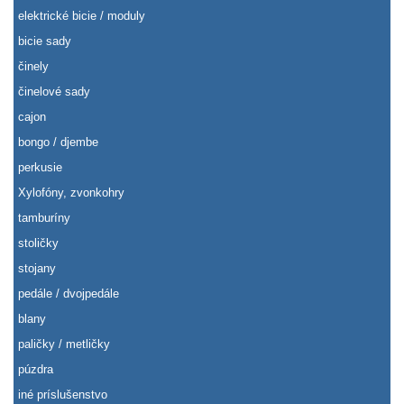
elektrické bicie / moduly
bicie sady
činely
činelové sady
cajon
bongo / djembe
perkusie
Xylofóny, zvonkohry
tamburíny
stoličky
stojany
pedále / dvojpedále
blany
paličky / metličky
púzdra
iné príslušenstvo