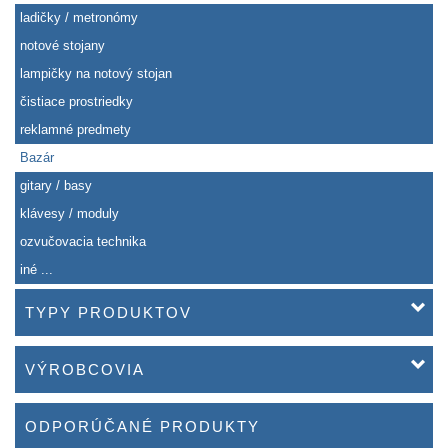
ladičky / metronómy
notové stojany
lampičky na notový stojan
čistiace prostriedky
reklamné predmety
Bazár
gitary / basy
klávesy / moduly
ozvučovacia technika
iné ...
TYPY PRODUKTOV
VÝROBCOVIA
ODPORÚČANÉ PRODUKTY