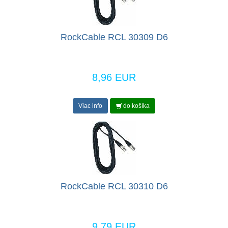
RockCable RCL 30309 D6
8,96 EUR
Viac info
do košíka
RockCable RCL 30310 D6
9,79 EUR