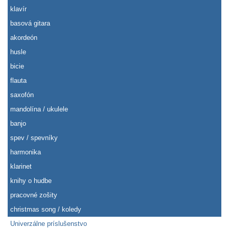
klavír
basová gitara
akordeón
husle
bicie
flauta
saxofón
mandolína / ukulele
banjo
spev / spevníky
harmonika
klarinet
knihy o hudbe
pracovné zošity
christmas song / koledy
Univerzálne príslušenstvo