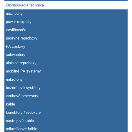
Ozvučovacia technika
mix. pulty
power mixpulty
zosilňovače
pasívne reproboxy
PA zostavy
subwoofery
aktívne reproboxy
mobilné PA systémy
mikrofóny
bezdrôtové systémy
zvukové procesory
káble
konektory / redukcie
nástrojové káble
mikrofónové káble