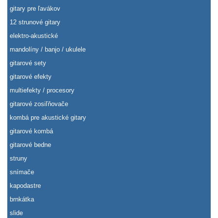
gitary pre ľavákov
12 strunové gitary
elektro-akustické
mandolíny / banjo / ukulele
gitarové sety
gitarové efekty
multiefekty / procesory
gitarové zosiľňovače
kombá pre akustické gitary
gitarové kombá
gitarové bedne
struny
snímače
kapodastre
brnkátka
slide