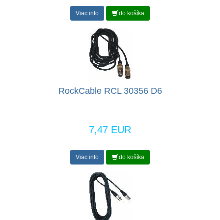
Viac info
do košíka
RockCable RCL 30356 D6
7,47 EUR
Viac info
do košíka