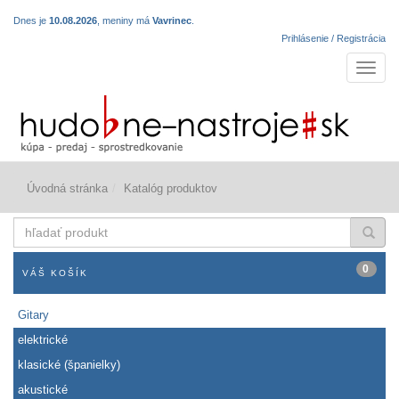
Dnes je
10.08.2026
, meniny má
Vavrinec
.
Prihlásenie / Registrácia
Navigá
Úvodná stránka
Katalóg produktov
hľadať
produkt
0
VÁŠ KOŠÍK
Gitary
elektrické
klasické (španielky)
akustické