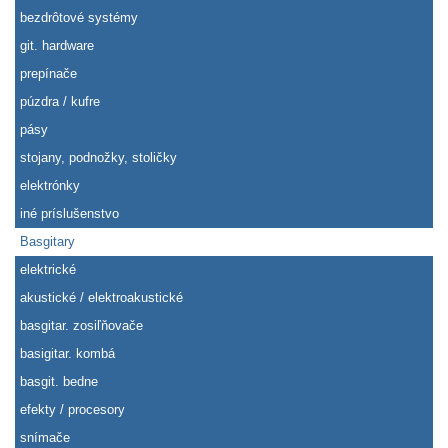
bezdrôtové systémy
git. hardware
prepínače
púzdra / kufre
pásy
stojany, podnožky, stoličky
elektrónky
iné príslušenstvo
Basgitary
elektrické
akustické / elektroakustické
basgitar. zosiľňovače
basigitar. kombá
basgit. bedne
efekty / procesory
snímače