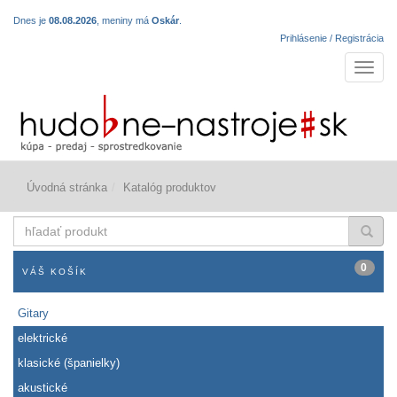
Dnes je
08.08.2026
, meniny má
Oskár
.
Prihlásenie / Registrácia
Navigá
Úvodná stránka
Katalóg produktov
hľadať
produkt
0
VÁŠ KOŠÍK
Gitary
elektrické
klasické (španielky)
akustické