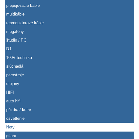
prepojovacie káble
multikáble
reproduktorové káble
megafóny
štúdio / PC
DJ
100V technika
slúchadlá
parostroje
stojany
HIFI
auto hifi
púzdra / kufre
osvetlenie
Noty
gitara