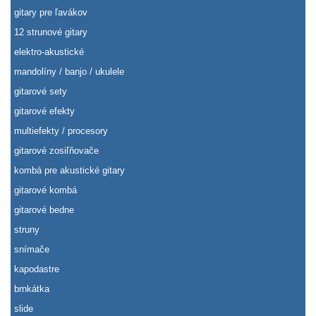
gitary pre ľavákov
12 strunové gitary
elektro-akustické
mandolíny / banjo / ukulele
gitarové sety
gitarové efekty
multiefekty / procesory
gitarové zosiľňovače
kombá pre akustické gitary
gitarové kombá
gitarové bedne
struny
snímače
kapodastre
brnkátka
slide