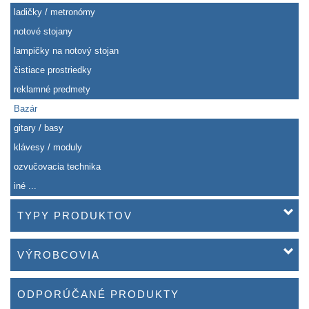
ladičky / metronómy
notové stojany
lampičky na notový stojan
čistiace prostriedky
reklamné predmety
Bazár
gitary / basy
klávesy / moduly
ozvučovacia technika
iné ...
TYPY PRODUKTOV
VÝROBCOVIA
ODPORÚČANÉ PRODUKTY