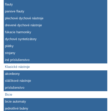
flauty
panove flauty
plechové dychové nástroje
drevené dychové nástroje
fúkacie harmoniky
dychové syntetizátory
plátky
stojany
iné príslušenstvo
Klasické nástroje
akordeony
sláčikové nástroje
príslušenstvo
Bicie
bicie automaty
jednotlivé bubny