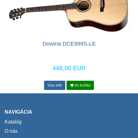
Dowina DCE999S-LE
448,00 EUR
Viac info
do košíka
NAVIGÁCIA
Katalóg
O nás