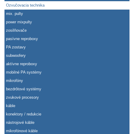
Ozvučovacia technika
mix. pulty
power mixpulty
zosilňovače
pasívne reproboxy
PA zostavy
subwoofery
aktívne reproboxy
mobilné PA systémy
mikrofóny
bezdrôtové systémy
zvukové procesory
káble
konektory / redukcie
nástrojové káble
mikrofónové káble