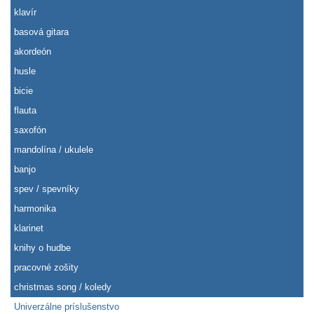
klavír
basová gitara
akordeón
husle
bicie
flauta
saxofón
mandolína / ukulele
banjo
spev / spevníky
harmonika
klarinet
knihy o hudbe
pracovné zošity
christmas song / koledy
Univerzálne príslušenstvo