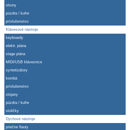
struny
púzdra / kufre
príslušenstvo
Klávesové nástroje
keyboardy
elektr. piána
stage piána
MIDI/USB klávesnice
syntetizátory
kombá
príslušenstvo
stojany
púzdra / kufre
stoličky
Dychové nástroje
priečne flauty