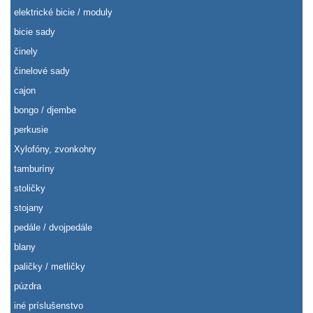
elektrické bicie / moduly
bicie sady
činely
činelové sady
cajon
bongo / djembe
perkusie
Xylofóny, zvonkohry
tamburíny
stoličky
stojany
pedále / dvojpedále
blany
paličky / metličky
púzdra
iné príslušenstvo