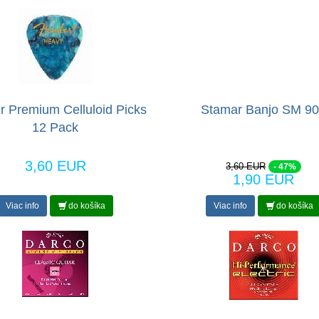
r Premium Celluloid Picks
Stamar Banjo SM 9
12 Pack
3,60 EUR
3,60 EUR
- 47%
1,90 EUR
Viac info
do košíka
Viac info
do košíka