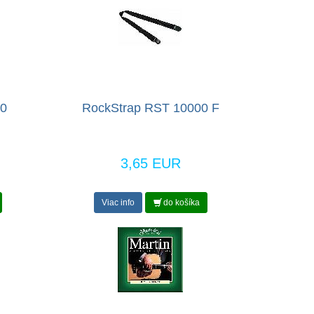
00
RockStrap RST 10000 F
3,65 EUR
Viac info
do košíka