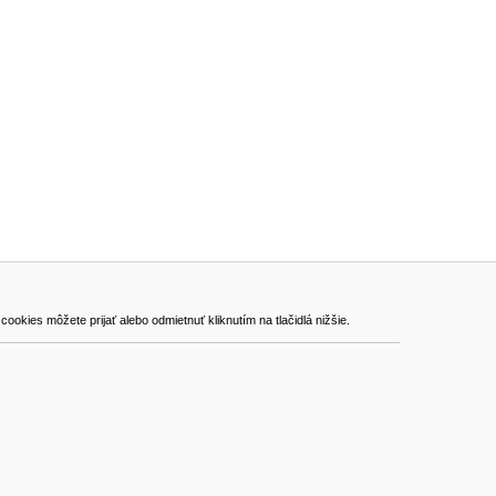
ADRESA
kies môžete prijať alebo odmietnuť kliknutím na tlačidlá nižšie.
VEST - tech s.r.o.
Hviezdoslavova 280/6, 965 01 Žiar nad Hronom
Slovakia (Slovak Republic)