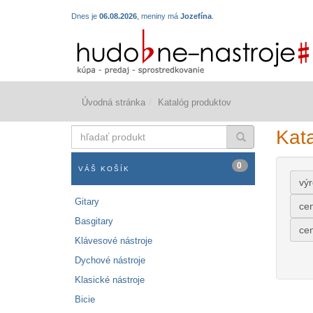
Dnes je
06.08.2026
, meniny má
Jozefína
.
Úvodná stránka
Katalóg produktov
hľadať
Kat
produkt
0
VÁŠ KOŠÍK
vý
Gitary
ce
Basgitary
ce
Klávesové nástroje
Dychové nástroje
Klasické nástroje
Bicie