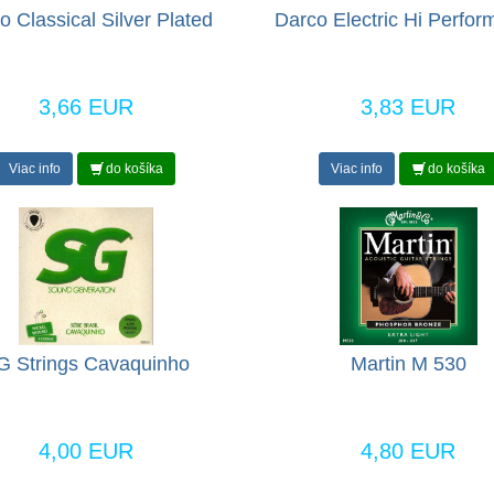
o Classical Silver Plated
Darco Electric Hi Perfo
3,66 EUR
3,83 EUR
Viac info
do košíka
Viac info
do košíka
G Strings Cavaquinho
Martin M 530
4,00 EUR
4,80 EUR