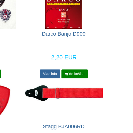
Darco Banjo D900
2,20 EUR
Viac info
do košíka
Stagg BJA006RD