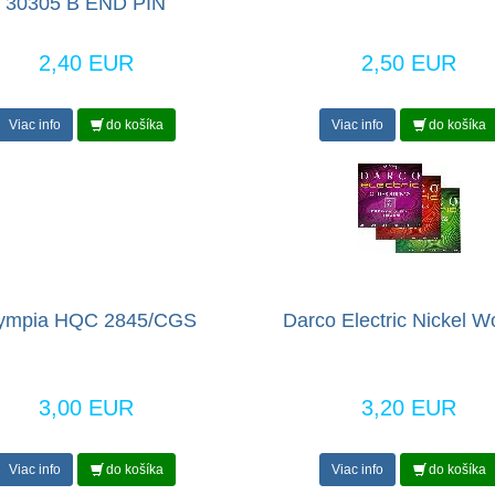
30305 B END PIN
2,40 EUR
2,50 EUR
Viac info
do košíka
Viac info
do košíka
ympia HQC 2845/CGS
Darco Electric Nickel 
3,00 EUR
3,20 EUR
Viac info
do košíka
Viac info
do košíka