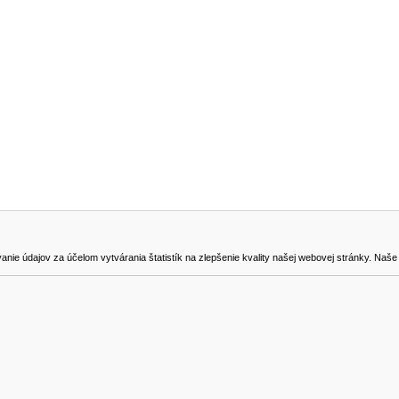
NA STIAHNUTIE
KONTAKT
dajov za účelom vytvárania štatistík na zlepšenie kvality našej webovej stránky. Naše coo
na odstúpenie od zmluvy
0905419149
svencel@gmail.com
Všetky ceny sú uvádzané vrátane DPH.