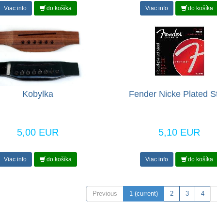
Viac info
do košíka
Viac info
do košíka
Kobylka
Fender Nicke Plated S
5,00 EUR
5,10 EUR
Viac info
do košíka
Viac info
do košíka
Previous
1
(current)
2
3
4