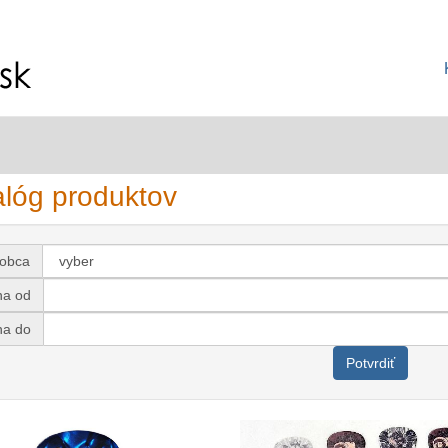
alóg produktov
robca
na od
na do
Potvrdiť