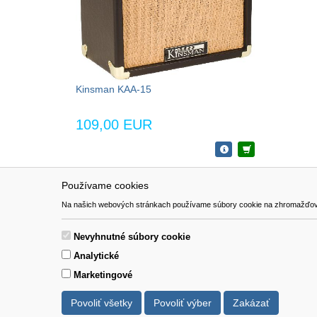
Kinsman KAA-15
109,00 EUR
Používame cookies
NAVIGÁCIA
SÚBORY 
Na našich webových stránkach používame súbory cookie na zhromažďovanie ú
Katalóg
Formulár 
O nás
Nevyhnutné súbory cookie
Pomoc
Analytické
Kontakt
Marketingové
Povoliť všetky
Povoliť výber
Zakázať