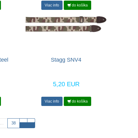
Viac info
do košíka
teel
Stagg SNV4
5,20 EUR
Viac info
do košíka
…
38