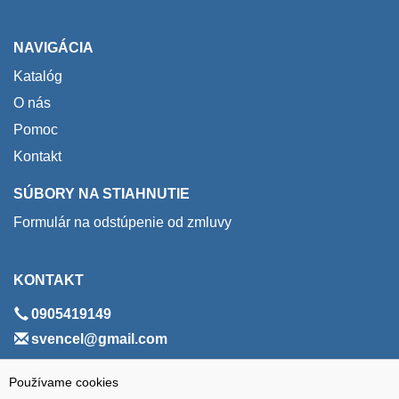
NAVIGÁCIA
Katalóg
O nás
Pomoc
Kontakt
SÚBORY NA STIAHNUTIE
Formulár na odstúpenie od zmluvy
KONTAKT
0905419149
svencel@gmail.com
ADRESA
Používame cookies