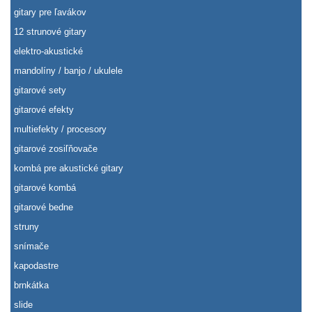
gitary pre ľavákov
12 strunové gitary
elektro-akustické
mandolíny / banjo / ukulele
gitarové sety
gitarové efekty
multiefekty / procesory
gitarové zosiľňovače
kombá pre akustické gitary
gitarové kombá
gitarové bedne
struny
snímače
kapodastre
brnkátka
slide