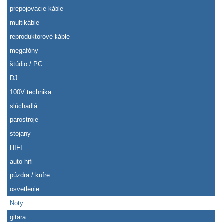
prepojovacie káble
multikáble
reproduktorové káble
megafóny
štúdio / PC
DJ
100V technika
slúchadlá
parostroje
stojany
HIFI
auto hifi
púzdra / kufre
osvetlenie
Noty
gitara