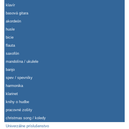
klavír
basová gitara
akordeón
husle
bicie
flauta
saxofón
mandolína / ukulele
banjo
spev / spevníky
harmonika
klarinet
knihy o hudbe
pracovné zošity
christmas song / koledy
Univerzálne príslušenstvo