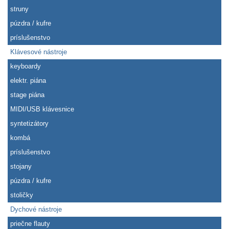
struny
púzdra / kufre
príslušenstvo
Klávesové nástroje
keyboardy
elektr. piána
stage piána
MIDI/USB klávesnice
syntetizátory
kombá
príslušenstvo
stojany
púzdra / kufre
stoličky
Dychové nástroje
priečne flauty