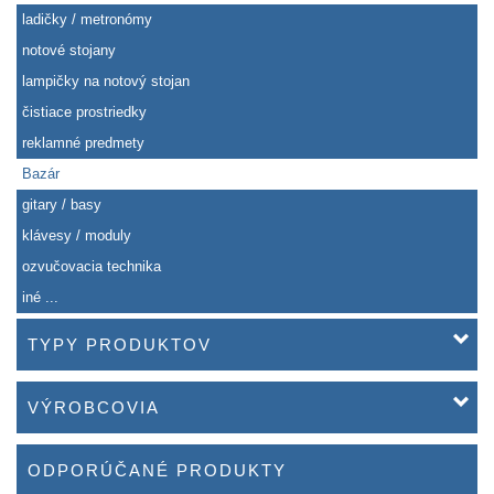
ladičky / metronómy
notové stojany
lampičky na notový stojan
čistiace prostriedky
reklamné predmety
Bazár
gitary / basy
klávesy / moduly
ozvučovacia technika
iné ...
TYPY PRODUKTOV
VÝROBCOVIA
ODPORÚČANÉ PRODUKTY