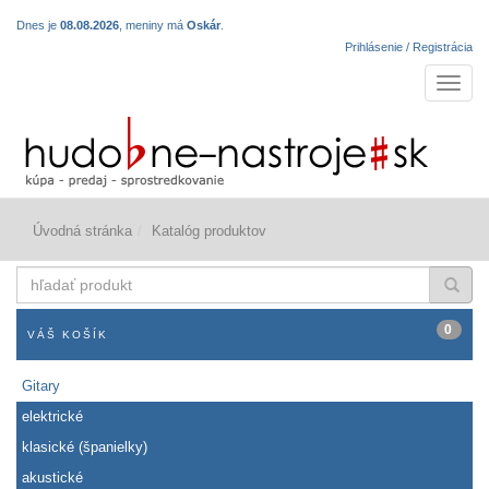
Dnes je
08.08.2026
, meniny má
Oskár
.
Prihlásenie / Registrácia
Navigá
Úvodná stránka
Katalóg produktov
hľadať
produkt
0
VÁŠ KOŠÍK
Gitary
elektrické
klasické (španielky)
akustické