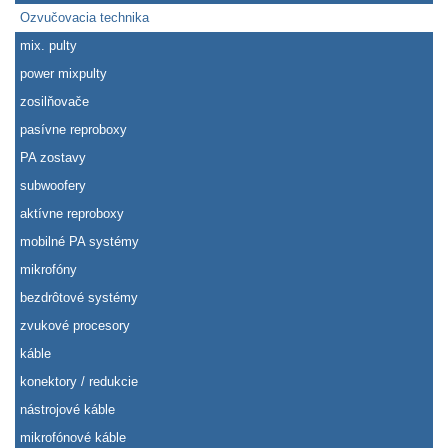
Ozvučovacia technika
mix. pulty
power mixpulty
zosilňovače
pasívne reproboxy
PA zostavy
subwoofery
aktívne reproboxy
mobilné PA systémy
mikrofóny
bezdrôtové systémy
zvukové procesory
káble
konektory / redukcie
nástrojové káble
mikrofónové káble