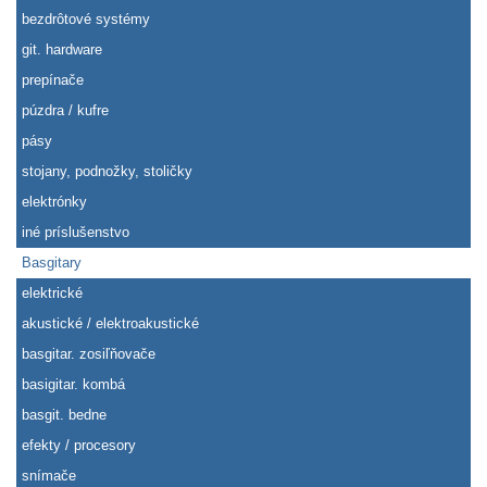
bezdrôtové systémy
git. hardware
prepínače
púzdra / kufre
pásy
stojany, podnožky, stoličky
elektrónky
iné príslušenstvo
Basgitary
elektrické
akustické / elektroakustické
basgitar. zosiľňovače
basigitar. kombá
basgit. bedne
efekty / procesory
snímače