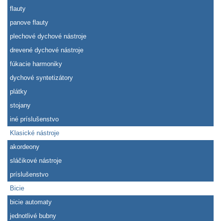
flauty
panove flauty
plechové dychové nástroje
drevené dychové nástroje
fúkacie harmoniky
dychové syntetizátory
plátky
stojany
iné príslušenstvo
Klasické nástroje
akordeony
sláčikové nástroje
príslušenstvo
Bicie
bicie automaty
jednotlivé bubny