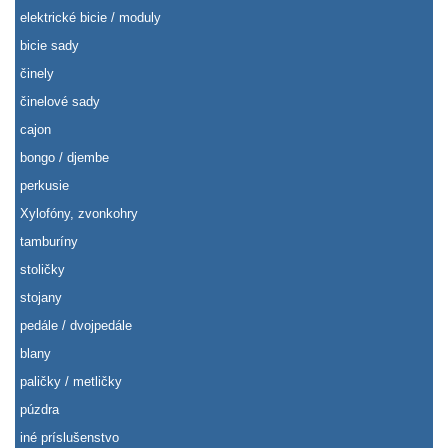
elektrické bicie / moduly
bicie sady
činely
činelové sady
cajon
bongo / djembe
perkusie
Xylofóny, zvonkohry
tamburíny
stoličky
stojany
pedále / dvojpedále
blany
paličky / metličky
púzdra
iné príslušenstvo