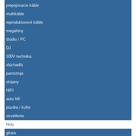
prepojovacie káble
multikáble
reproduktorové káble
megafóny
štúdio / PC
DJ
100V technika
slúchadlá
parostroje
stojany
HIFI
auto hifi
púzdra / kufre
osvetlenie
Noty
gitara