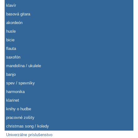
klavír
basová gitara
akordeón
husle
bicie
flauta
saxofón
mandolína / ukulele
banjo
spev / spevníky
harmonika
klarinet
knihy o hudbe
pracovné zošity
christmas song / koledy
Univerzálne príslušenstvo