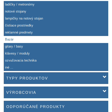
ladičky / metronómy
notové stojany
lampičky na notový stojan
čistiace prostriedky
reklamné predmety
Bazár
gitary / basy
klávesy / moduly
ozvučovacia technika
iné ...
TYPY PRODUKTOV
VÝROBCOVIA
ODPORÚČANÉ PRODUKTY