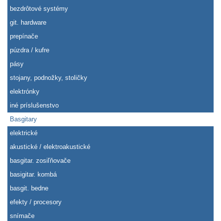
bezdrôtové systémy
git. hardware
prepínače
púzdra / kufre
pásy
stojany, podnožky, stoličky
elektrónky
iné príslušenstvo
Basgitary
elektrické
akustické / elektroakustické
basgitar. zosiľňovače
basigitar. kombá
basgit. bedne
efekty / procesory
snímače