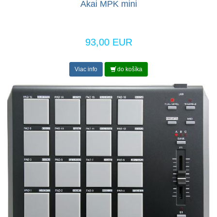
Akai MPK mini
93,00 EUR
Viac info
do košíka