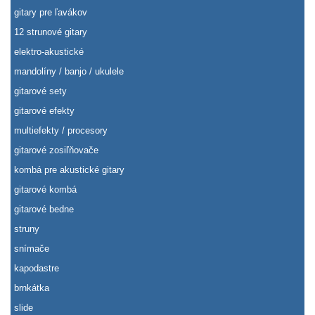
gitary pre ľavákov
12 strunové gitary
elektro-akustické
mandolíny / banjo / ukulele
gitarové sety
gitarové efekty
multiefekty / procesory
gitarové zosiľňovače
kombá pre akustické gitary
gitarové kombá
gitarové bedne
struny
snímače
kapodastre
brnkátka
slide