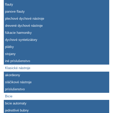
flauty
panove flauty
plechové dychové nástroje
drevené dychové nástroje
fúkacie harmoniky
dychové syntetizátory
plátky
stojany
iné príslušenstvo
Klasické nástroje
akordeony
sláčikové nástroje
príslušenstvo
Bicie
bicie automaty
jednotlivé bubny