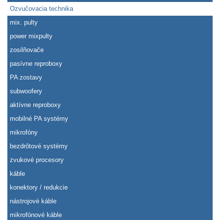
Ozvučovacia technika
mix. pulty
power mixpulty
zosilňovače
pasívne reproboxy
PA zostavy
subwoofery
aktívne reproboxy
mobilné PA systémy
mikrofóny
bezdrôtové systémy
zvukové procesory
káble
konektory / redukcie
nástrojové káble
mikrofónové káble