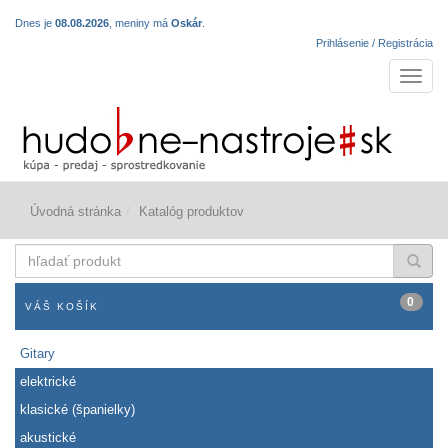
Dnes je
08.08.2026
, meniny má
Oskár
.
Prihlásenie / Registrácia
Navigá
Úvodná stránka
Katalóg produktov
hľadať
produkt
0
VÁŠ KOŠÍK
Gitary
elektrické
klasické (španielky)
akustické