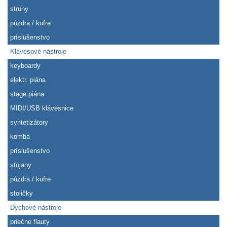
struny
púzdra / kufre
príslušenstvo
Klávesové nástroje
keyboardy
elektr. piána
stage piána
MIDI/USB klávesnice
syntetizátory
kombá
príslušenstvo
stojany
púzdra / kufre
stoličky
Dychové nástroje
priečne flauty