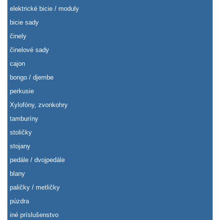
elektrické bicie / moduly
bicie sady
činely
činelové sady
cajon
bongo / djembe
perkusie
Xylofóny, zvonkohry
tamburíny
stoličky
stojany
pedále / dvojpedále
blany
paličky / metličky
púzdra
iné príslušenstvo