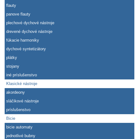
flauty
panove flauty
plechové dychové nástroje
drevené dychové nástroje
fúkacie harmoniky
dychové syntetizátory
plátky
stojany
iné príslušenstvo
Klasické nástroje
akordeony
sláčikové nástroje
príslušenstvo
Bicie
bicie automaty
jednotlivé bubny