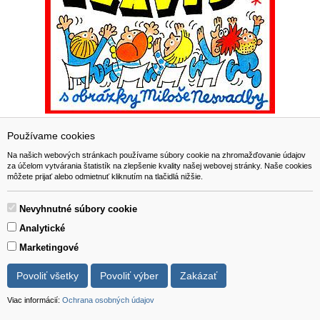
Kouzelné klávesy /školička hry na keyboard pro
Používame cookies
nejmenší muzikanty/ - Vlasta Beilová
Na našich webových stránkach používame súbory cookie na zhromažďovanie údajov
za účelom vytvárania štatistík na zlepšenie kvality našej webovej stránky. Naše cookies
môžete prijať alebo odmietnuť kliknutím na tlačidlá nižšie.
7,90 EUR
Nevyhnutné súbory cookie
Viac info
do košíka
Analytické
Marketingové
Povoliť všetky
Povoliť výber
Zakázať
Viac informácií:
Ochrana osobných údajov