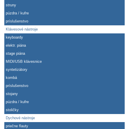
struny
púzdra / kufre
príslušenstvo
Klávesové nástroje
keyboardy
elektr. piána
stage piána
MIDI/USB klávesnice
syntetizátory
kombá
príslušenstvo
stojany
púzdra / kufre
stoličky
Dychové nástroje
priečne flauty