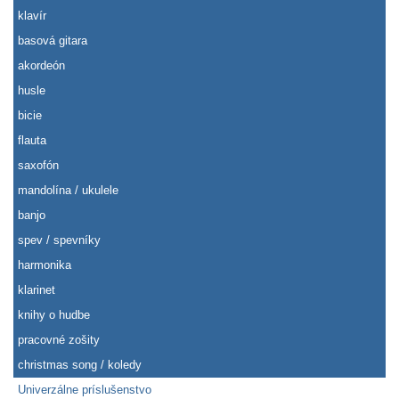
klavír
basová gitara
akordeón
husle
bicie
flauta
saxofón
mandolína / ukulele
banjo
spev / spevníky
harmonika
klarinet
knihy o hudbe
pracovné zošity
christmas song / koledy
Univerzálne príslušenstvo