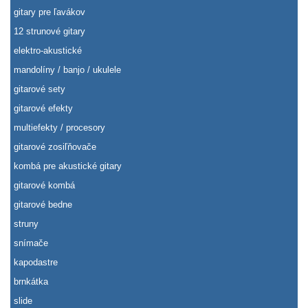
gitary pre ľavákov
12 strunové gitary
elektro-akustické
mandolíny / banjo / ukulele
gitarové sety
gitarové efekty
multiefekty / procesory
gitarové zosiľňovače
kombá pre akustické gitary
gitarové kombá
gitarové bedne
struny
snímače
kapodastre
brnkátka
slide