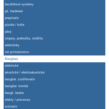
bezdrôtové systémy
git. hardware
prepínače
púzdra / kufre
pásy
stojany, podnožky, stoličky
elektrónky
iné príslušenstvo
Basgitary
elektrické
akustické / elektroakustické
basgitar. zosiľňovače
basigitar. kombá
basgit. bedne
efekty / procesory
snímače