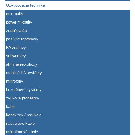
Ozvučovacia technika
mix. pulty
power mixpulty
zosilňovače
pasívne reproboxy
PA zostavy
subwoofery
aktívne reproboxy
mobilné PA systémy
mikrofóny
bezdrôtové systémy
zvukové procesory
káble
konektory / redukcie
nástrojové káble
mikrofónové káble