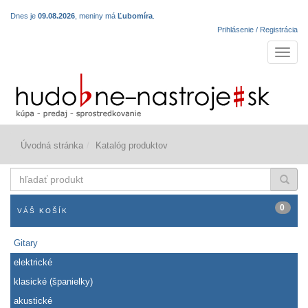
Dnes je
09.08.2026
, meniny má
Ľubomíra
.
Prihlásenie / Registrácia
Navigá
Úvodná stránka
Katalóg produktov
hľadať
produkt
0
VÁŠ KOŠÍK
Gitary
elektrické
klasické (španielky)
akustické