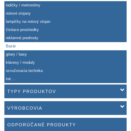
ladičky / metronómy
notové stojany
lampičky na notový stojan
čistiace prostriedky
reklamné predmety
Bazár
gitary / basy
klávesy / moduly
ozvučovacia technika
iné ...
TYPY PRODUKTOV
VÝROBCOVIA
ODPORÚČANÉ PRODUKTY