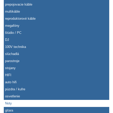
prepojovacie káble
multikáble
reproduktorové káble
megafóny
štúdio / PC
DJ
100V technika
slúchadlá
parostroje
stojany
HIFI
auto hifi
púzdra / kufre
osvetlenie
Noty
gitara