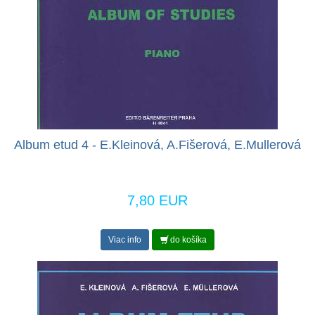
Album etud 4 - E.Kleinová, A.Fišerová, E.Mullerová
7,80 EUR
Viac info
do košíka