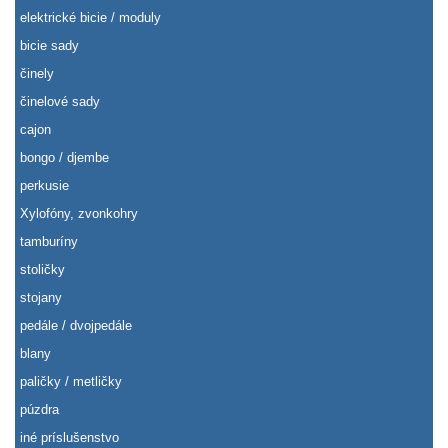
elektrické bicie / moduly
bicie sady
činely
činelové sady
cajon
bongo / djembe
perkusie
Xylofóny, zvonkohry
tamburíny
stoličky
stojany
pedále / dvojpedále
blany
paličky / metličky
púzdra
iné príslušenstvo