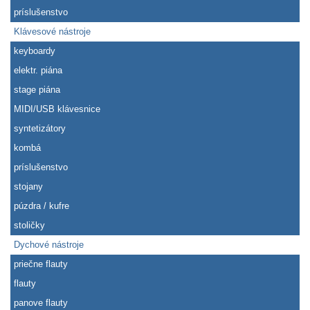
príslušenstvo
Klávesové nástroje
keyboardy
elektr. piána
stage piána
MIDI/USB klávesnice
syntetizátory
kombá
príslušenstvo
stojany
púzdra / kufre
stoličky
Dychové nástroje
priečne flauty
flauty
panove flauty