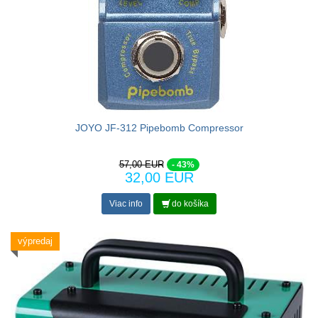
JOYO JF-312 Pipebomb Compressor
57,00 EUR
- 43%
32,00 EUR
Viac info
do košíka
výpredaj