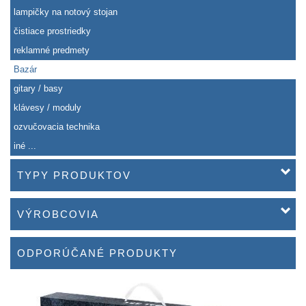
lampičky na notový stojan
čistiace prostriedky
reklamné predmety
Bazár
gitary / basy
klávesy / moduly
ozvučovacia technika
iné ...
TYPY PRODUKTOV
VÝROBCOVIA
ODPORÚČANÉ PRODUKTY