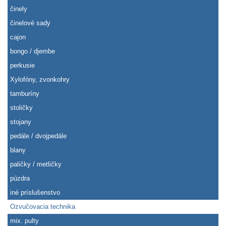
činely
činelové sady
cajon
bongo / djembe
perkusie
Xylofóny, zvonkohry
tamburíny
stoličky
stojany
pedále / dvojpedále
blany
paličky / metličky
púzdra
iné príslušenstvo
Ozvučovacia technika
mix. pulty