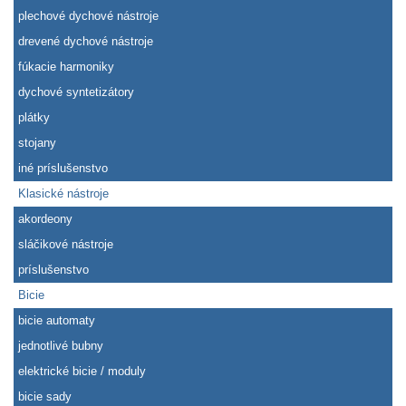
plechové dychové nástroje
drevené dychové nástroje
fúkacie harmoniky
dychové syntetizátory
plátky
stojany
iné príslušenstvo
Klasické nástroje
akordeony
sláčikové nástroje
príslušenstvo
Bicie
bicie automaty
jednotlivé bubny
elektrické bicie / moduly
bicie sady