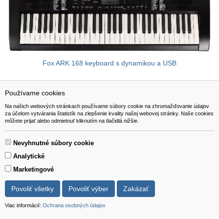
Fox ARK 168 keyboard s dynamikou a USB
139,00 EUR
Používame cookies
Na našich webových stránkach používame súbory cookie na zhromažďovanie údajov
za účelom vytvárania štatistík na zlepšenie kvality našej webovej stránky. Naše cookies
Viac info
do košíka
môžete prijať alebo odmietnuť kliknutím na tlačidlá nižšie.
Nevyhnutné súbory cookie
Analytické
NAVIGÁCIA
Marketingové
Katalóg
Povoliť všetky
Povoliť výber
Zakázať
O nás
Viac informácií:
Ochrana osobných údajov
Pomoc