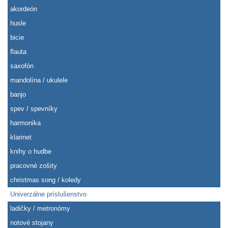
akordeón
husle
bicie
flauta
saxofón
mandolína / ukulele
banjo
spev / spevníky
harmonika
klarinet
knihy o hudbe
pracovné zošity
christmas song / koledy
Univerzálne príslušenstvo
ladičky / metronómy
notové stojany