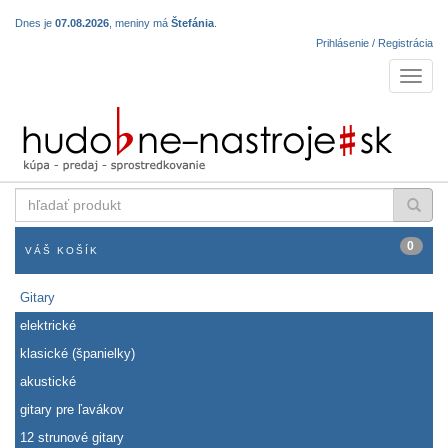
Dnes je
07.08.2026
, meniny má
Štefánia
.
Prihlásenie / Registrácia
Navigá
hľadať
produkt
0
VÁŠ KOŠÍK
Gitary
elektrické
klasické (španielky)
akustické
gitary pre ľavákov
12 strunové gitary