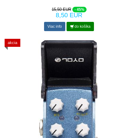
15,50 EUR
- 45%
8,50 EUR
Viac info
do košíka
akcia