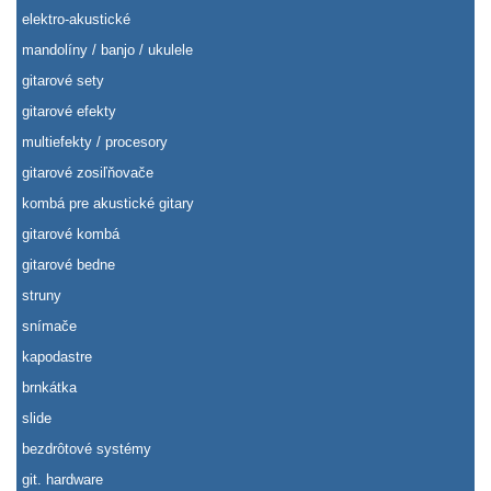
elektro-akustické
mandolíny / banjo / ukulele
gitarové sety
gitarové efekty
multiefekty / procesory
gitarové zosiľňovače
kombá pre akustické gitary
gitarové kombá
gitarové bedne
struny
snímače
kapodastre
brnkátka
slide
bezdrôtové systémy
git. hardware