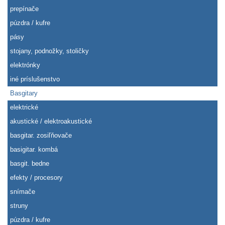
prepínače
púzdra / kufre
pásy
stojany, podnožky, stoličky
elektrónky
iné príslušenstvo
Basgitary
elektrické
akustické / elektroakustické
basgitar. zosiľňovače
basigitar. kombá
basgit. bedne
efekty / procesory
snímače
struny
púzdra / kufre