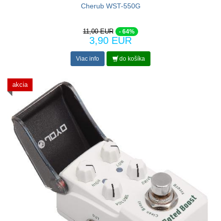
Cherub WST-550G
11,00 EUR
- 64%
3,90 EUR
Viac info
do košíka
akcia