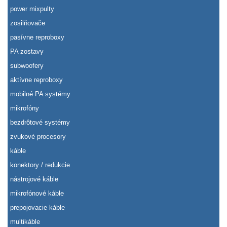
power mixpulty
zosilňovače
pasívne reproboxy
PA zostavy
subwoofery
aktívne reproboxy
mobilné PA systémy
mikrofóny
bezdrôtové systémy
zvukové procesory
káble
konektory / redukcie
nástrojové káble
mikrofónové káble
prepojovacie káble
multikáble