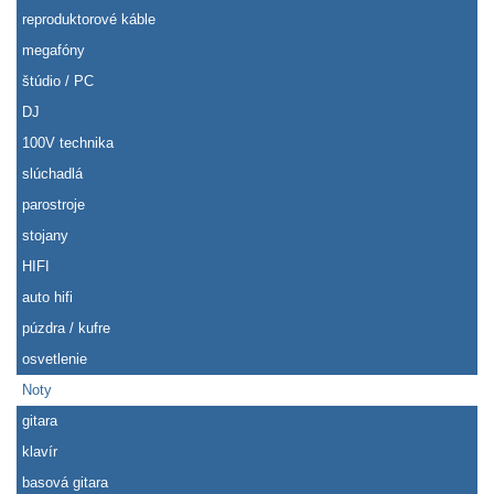
reproduktorové káble
megafóny
štúdio / PC
DJ
100V technika
slúchadlá
parostroje
stojany
HIFI
auto hifi
púzdra / kufre
osvetlenie
Noty
gitara
klavír
basová gitara