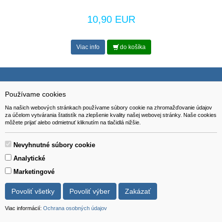
10,90 EUR
Viac info
do košíka
Používame cookies
NAVIGÁCIA
Na našich webových stránkach používame súbory cookie na zhromažďovanie údajov
Katalóg
za účelom vytvárania štatistík na zlepšenie kvality našej webovej stránky. Naše cookies
môžete prijať alebo odmietnuť kliknutím na tlačidlá nižšie.
O nás
Pomoc
Nevyhnutné súbory cookie
Kontakt
Analytické
Marketingové
SÚBORY NA STIAHNUTIE
Povoliť všetky
Povoliť výber
Zakázať
Formulár na odstúpenie od zmluvy
Viac informácií:
Ochrana osobných údajov