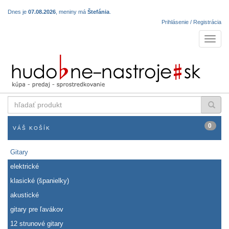
Dnes je
07.08.2026
, meniny má
Štefánia
.
Prihlásenie / Registrácia
Navigá
hľadať
produkt
0
VÁŠ KOŠÍK
Gitary
elektrické
klasické (španielky)
akustické
gitary pre ľavákov
12 strunové gitary