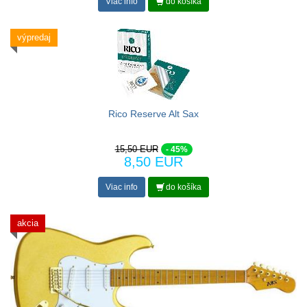
Viac info
do košíka
výpredaj
Rico Reserve Alt Sax
15,50 EUR
- 45%
8,50 EUR
Viac info
do košíka
akcia