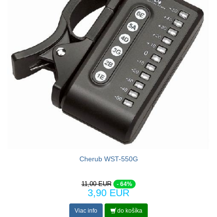
Cherub WST-550G
11,00 EUR
- 64%
3,90 EUR
Viac info
do košíka