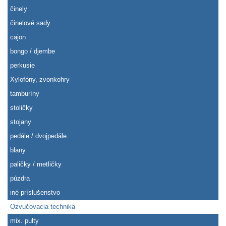
činely
činelové sady
cajon
bongo / djembe
perkusie
Xylofóny, zvonkohry
tamburíny
stoličky
stojany
pedále / dvojpedále
blany
paličky / metličky
púzdra
iné príslušenstvo
Ozvučovacia technika
mix. pulty