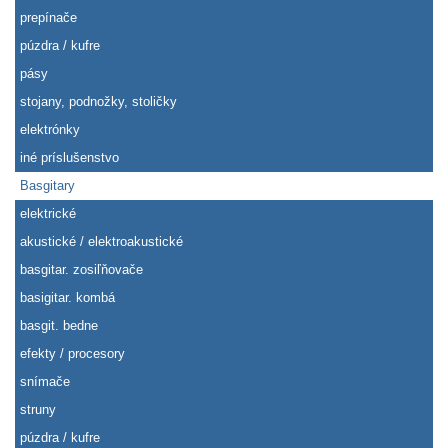
prepínače
púzdra / kufre
pásy
stojany, podnožky, stoličky
elektrónky
iné príslušenstvo
Basgitary
elektrické
akustické / elektroakustické
basgitar. zosiľňovače
basigitar. kombá
basgit. bedne
efekty / procesory
snímače
struny
púzdra / kufre