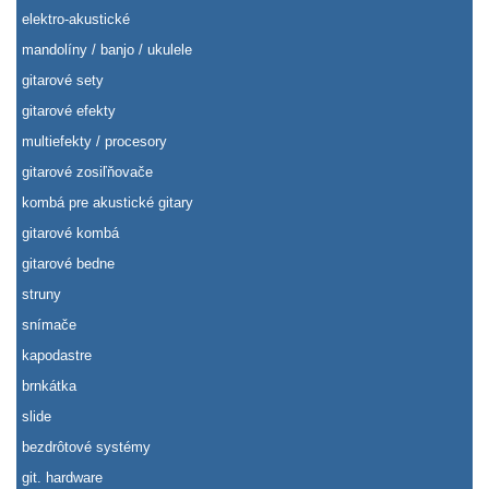
elektro-akustické
mandolíny / banjo / ukulele
gitarové sety
gitarové efekty
multiefekty / procesory
gitarové zosiľňovače
kombá pre akustické gitary
gitarové kombá
gitarové bedne
struny
snímače
kapodastre
brnkátka
slide
bezdrôtové systémy
git. hardware