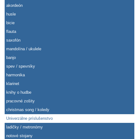
akordeón
husle
bicie
flauta
saxofón
mandolína / ukulele
banjo
spev / spevníky
harmonika
klarinet
knihy o hudbe
pracovné zošity
christmas song / koledy
Univerzálne príslušenstvo
ladičky / metronómy
notové stojany