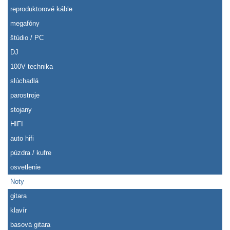
reproduktorové káble
megafóny
štúdio / PC
DJ
100V technika
slúchadlá
parostroje
stojany
HIFI
auto hifi
púzdra / kufre
osvetlenie
Noty
gitara
klavír
basová gitara