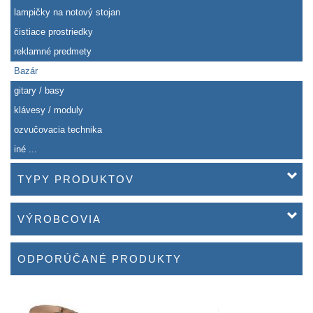
lampičky na notový stojan
čistiace prostriedky
reklamné predmety
Bazár
gitary / basy
klávesy / moduly
ozvučovacia technika
iné ...
TYPY PRODUKTOV
VÝROBCOVIA
ODPORÚČANÉ PRODUKTY