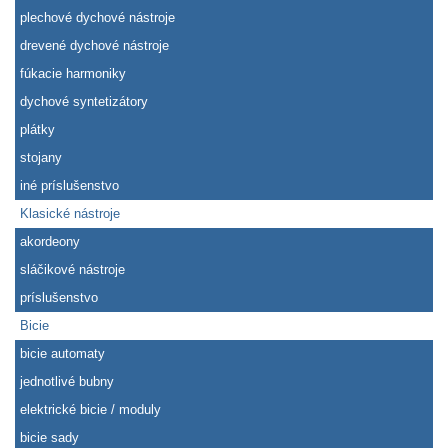
plechové dychové nástroje
drevené dychové nástroje
fúkacie harmoniky
dychové syntetizátory
plátky
stojany
iné príslušenstvo
Klasické nástroje
akordeony
sláčikové nástroje
príslušenstvo
Bicie
bicie automaty
jednotlivé bubny
elektrické bicie / moduly
bicie sady