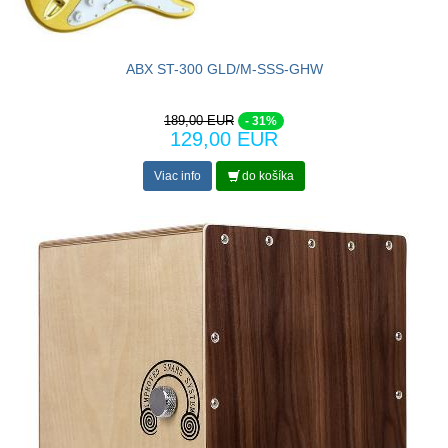
ABX ST-300 GLD/M-SSS-GHW
189,00 EUR
- 31%
129,00 EUR
Viac info
do košíka