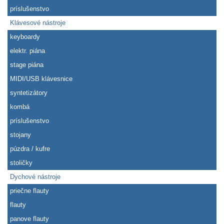
príslušenstvo
Klávesové nástroje
keyboardy
elektr. piána
stage piána
MIDI/USB klávesnice
syntetizátory
kombá
príslušenstvo
stojany
púzdra / kufre
stoličky
Dychové nástroje
priečne flauty
flauty
panove flauty