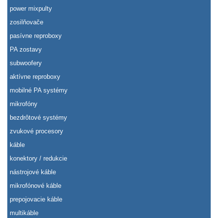
power mixpulty
zosilňovače
pasívne reproboxy
PA zostavy
subwoofery
aktívne reproboxy
mobilné PA systémy
mikrofóny
bezdrôtové systémy
zvukové procesory
káble
konektory / redukcie
nástrojové káble
mikrofónové káble
prepojovacie káble
multikáble