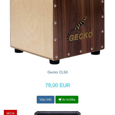
Gecko CL50
79,00 EUR
Viac info
do košíka
akcia