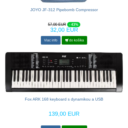
JOYO JF-312 Pipebomb Compressor
57,00 EUR
- 43%
32,00 EUR
Viac info
do košíka
Fox ARK 168 keyboard s dynamikou a USB
139,00 EUR