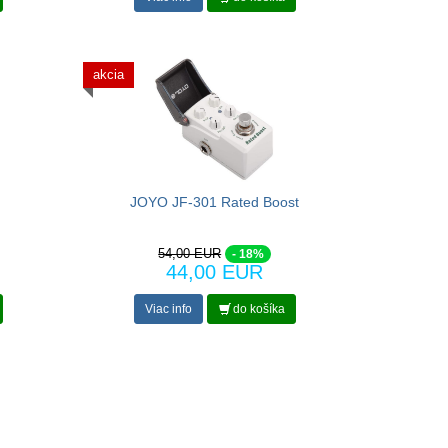
akcia
JOYO JF-301 Rated Boost
54,00 EUR
- 18%
44,00 EUR
Viac info
do košíka