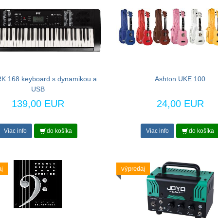
K 168 keyboard s dynamikou a
Ashton UKE 100
USB
139,00 EUR
24,00 EUR
Viac info
do košíka
Viac info
do košíka
j
výpredaj