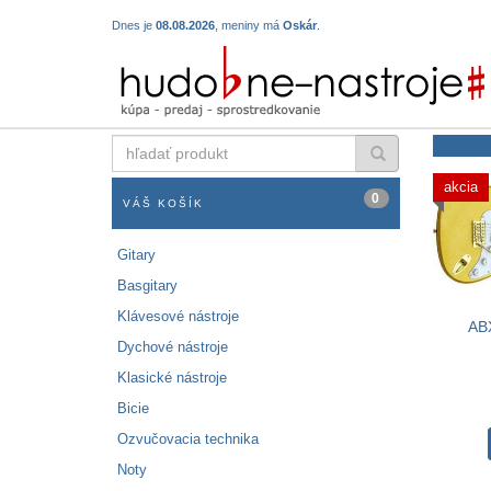
Dnes je
08.08.2026
, meniny má
Oskár
.
hľadať
produkt
akcia
0
VÁŠ KOŠÍK
Gitary
Basgitary
Klávesové nástroje
AB
Dychové nástroje
Klasické nástroje
Bicie
Ozvučovacia technika
Noty