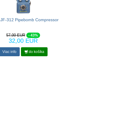
JF-312 Pipebomb Compressor
57,00 EUR
- 43%
32,00 EUR
Viac info
do košíka