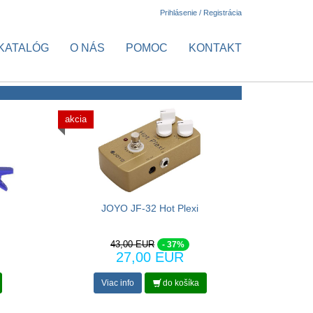
Prihlásenie / Registrácia
KATALÓG
O NÁS
POMOC
KONTAKT
akcia
JOYO JF-32 Hot Plexi
43,00 EUR
- 37%
27,00 EUR
Viac info
do košíka