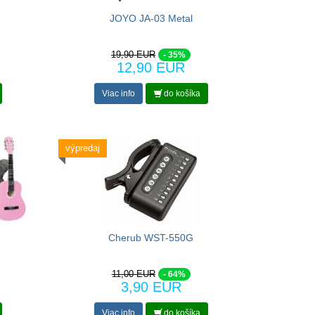
JOYO JA-03 Metal
19,90 EUR
- 35%
12,90 EUR
Viac info
do košíka
výpredaj
Cherub WST-550G
11,00 EUR
- 64%
3,90 EUR
Viac info
do košíka