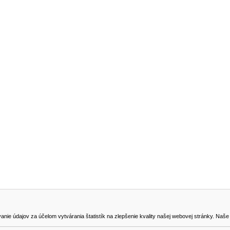
NA STIAHNUTIE
KONTAKT
dajov za účelom vytvárania štatistík na zlepšenie kvality našej webovej stránky. Naše coo
na odstúpenie od zmluvy
0905419149