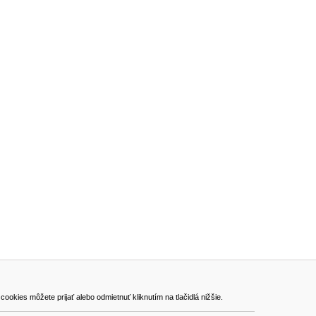
ADRESA
kies môžete prijať alebo odmietnuť kliknutím na tlačidlá nižšie.
VEST - tech s.r.o.