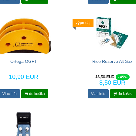
výpredaj
Ortega OGFT
Rico Reserve Alt Sax
10,90 EUR
15,50 EUR
- 45%
8,50 EUR
Viac info
do košíka
Viac info
do košíka