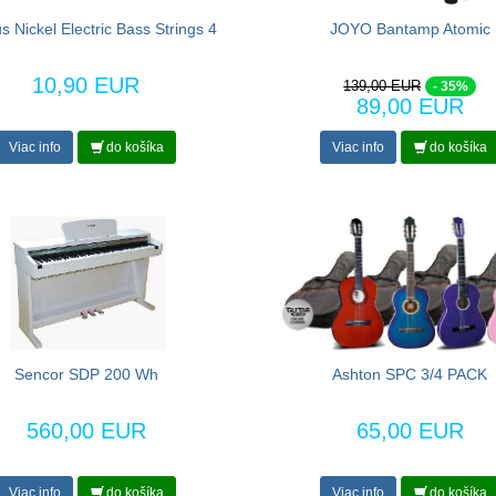
 Nickel Electric Bass Strings 4
JOYO Bantamp Atomic
10,90 EUR
139,00 EUR
- 35%
89,00 EUR
Viac info
do košíka
Viac info
do košíka
Sencor SDP 200 Wh
Ashton SPC 3/4 PACK
560,00 EUR
65,00 EUR
Viac info
do košíka
Viac info
do košíka