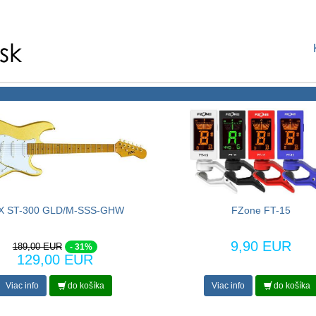
X ST-300 GLD/M-SSS-GHW
FZone FT-15
9,90 EUR
189,00 EUR
- 31%
129,00 EUR
Viac info
do košíka
Viac info
do košíka