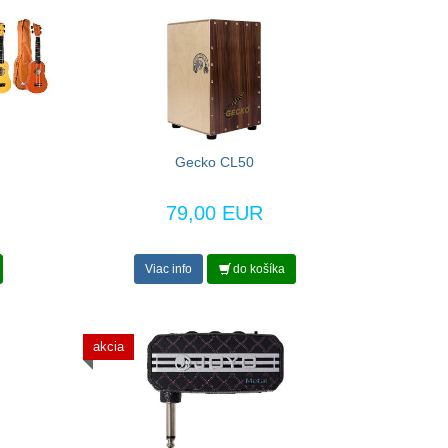
Gecko CL50
79,00 EUR
Viac info
do košíka
akcia