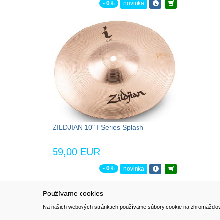
- 0%
novinka
ZILDJIAN 10" I Series Splash
59,00 EUR
- 0%
novinka
Používame cookies
NAVIGÁCIA
SÚBORY 
Na našich webových stránkach používame súbory cookie na zhromažďovanie ú
Katalóg
Formulár 