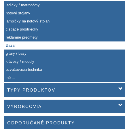
ladičky / metronómy
notové stojany
lampičky na notový stojan
čistiace prostriedky
reklamné predmety
Bazár
gitary / basy
klávesy / moduly
ozvučovacia technika
iné ...
TYPY PRODUKTOV
VÝROBCOVIA
ODPORÚČANÉ PRODUKTY