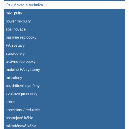
Ozvučovacia technika
mix. pulty
power mixpulty
zosilňovače
pasívne reproboxy
PA zostavy
subwoofery
aktívne reproboxy
mobilné PA systémy
mikrofóny
bezdrôtové systémy
zvukové procesory
káble
konektory / redukcie
nástrojové káble
mikrofónové káble