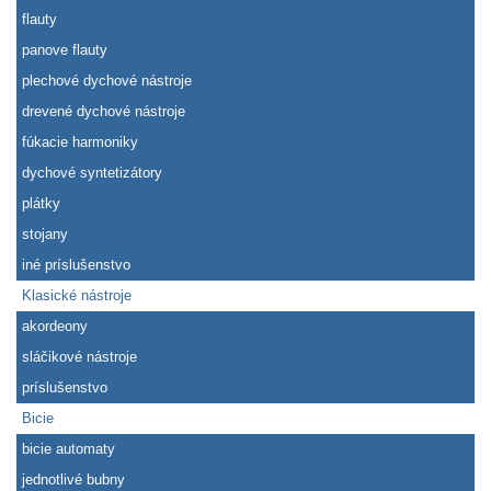
flauty
panove flauty
plechové dychové nástroje
drevené dychové nástroje
fúkacie harmoniky
dychové syntetizátory
plátky
stojany
iné príslušenstvo
Klasické nástroje
akordeony
sláčikové nástroje
príslušenstvo
Bicie
bicie automaty
jednotlivé bubny