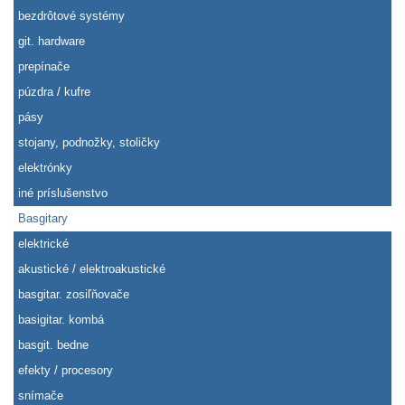
bezdrôtové systémy
git. hardware
prepínače
púzdra / kufre
pásy
stojany, podnožky, stoličky
elektrónky
iné príslušenstvo
Basgitary
elektrické
akustické / elektroakustické
basgitar. zosiľňovače
basigitar. kombá
basgit. bedne
efekty / procesory
snímače