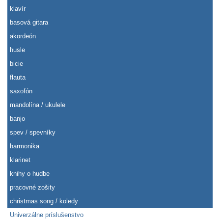
klavír
basová gitara
akordeón
husle
bicie
flauta
saxofón
mandolína / ukulele
banjo
spev / spevníky
harmonika
klarinet
knihy o hudbe
pracovné zošity
christmas song / koledy
Univerzálne príslušenstvo