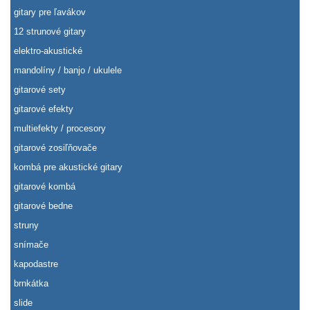
gitary pre ľavákov
12 strunové gitary
elektro-akustické
mandolíny / banjo / ukulele
gitarové sety
gitarové efekty
multiefekty / procesory
gitarové zosiľňovače
kombá pre akustické gitary
gitarové kombá
gitarové bedne
struny
snímače
kapodastre
brnkátka
slide