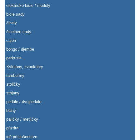
elektrické bicie / moduly
bicie sady
činely
činelové sady
cajon
bongo / djembe
perkusie
Xylofóny, zvonkohry
tamburíny
stoličky
stojany
pedále / dvojpedále
blany
paličky / metličky
púzdra
iné príslušenstvo