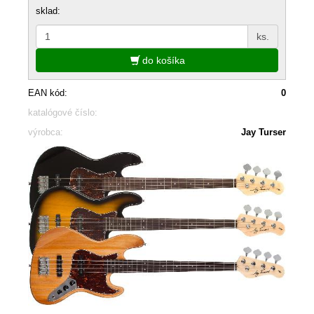
sklad:
ks.
do košíka
EAN kód:
0
katalógové číslo:
výrobca:
Jay Turser