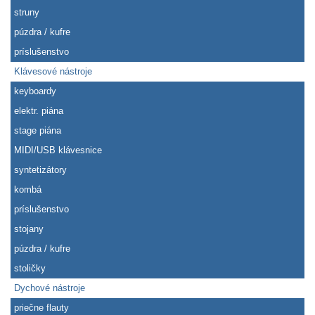
struny
púzdra / kufre
príslušenstvo
Klávesové nástroje
keyboardy
elektr. piána
stage piána
MIDI/USB klávesnice
syntetizátory
kombá
príslušenstvo
stojany
púzdra / kufre
stoličky
Dychové nástroje
priečne flauty