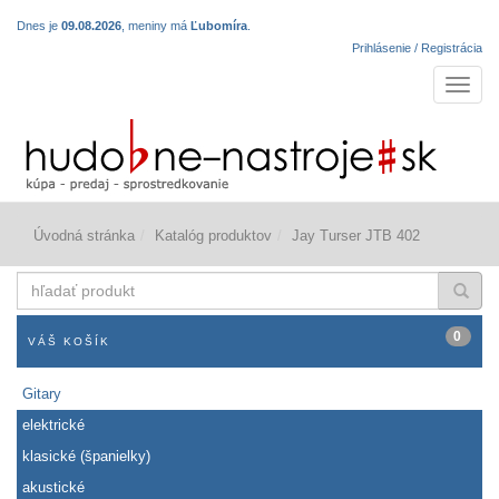
Dnes je
09.08.2026
, meniny má
Ľubomíra
.
Prihlásenie / Registrácia
Navigá
Úvodná stránka
Katalóg produktov
Jay Turser JTB 402
hľadať
produkt
0
VÁŠ KOŠÍK
Gitary
elektrické
klasické (španielky)
akustické