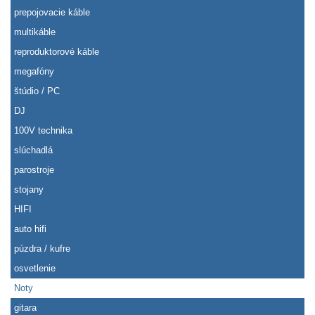
prepojovacie káble
multikáble
reproduktorové káble
megafóny
štúdio / PC
DJ
100V technika
slúchadlá
parostroje
stojany
HIFI
auto hifi
púzdra / kufre
osvetlenie
Noty
gitara