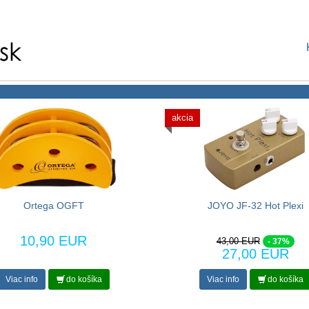
akcia
Ortega OGFT
JOYO JF-32 Hot Plexi
10,90 EUR
43,00 EUR
- 37%
27,00 EUR
Viac info
do košíka
Viac info
do košíka