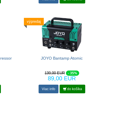
výpredaj
ressor
JOYO Bantamp Atomic
139,00 EUR
- 35%
89,00 EUR
Viac info
do košíka