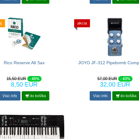
j
akcia
Rico Reserve Alt Sax
JOYO JF-312 Pipebomb Comp
15,50 EUR
57,00 EUR
- 45%
- 43%
8,50 EUR
32,00 EUR
Viac info
do košíka
Viac info
do košíka