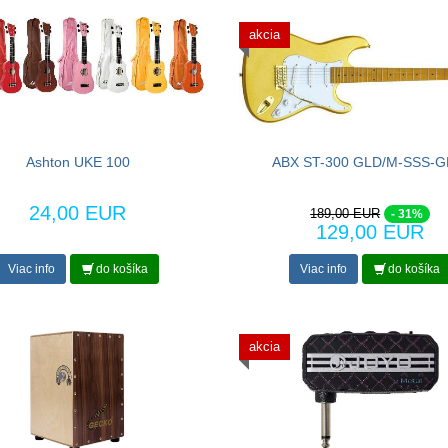
akcia
Ashton UKE 100
ABX ST-300 GLD/M-SSS-
24,00 EUR
189,00 EUR
- 31%
129,00 EUR
Viac info
do košíka
Viac info
do košíka
akcia