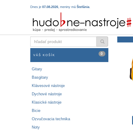
Dnes je
07.08.2026
, meniny má
Štefánia
.
hľadať
produkt
0
VÁŠ KOŠÍK
Gitary
Basgitary
Klávesové nástroje
Dychové nástroje
Klasické nástroje
Bicie
Ozvučovacia technika
Noty