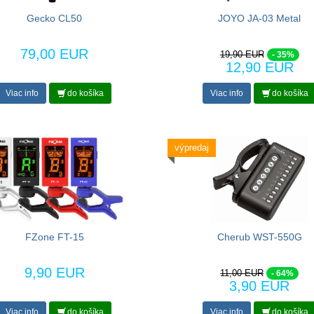
Gecko CL50
JOYO JA-03 Metal
79,00 EUR
19,90 EUR
- 35%
12,90 EUR
Viac info
do košíka
Viac info
do košíka
výpredaj
FZone FT-15
Cherub WST-550G
9,90 EUR
11,00 EUR
- 64%
3,90 EUR
Viac info
do košíka
Viac info
do košíka