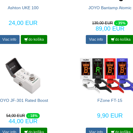
Ashton UKE 100
JOYO Bantamp Atomic
24,00 EUR
139,00 EUR
- 35%
89,00 EUR
Viac info
do košíka
Viac info
do košíka
JOYO JF-301 Rated Boost
FZone FT-15
9,90 EUR
54,00 EUR
- 18%
44,00 EUR
Viac info
do košíka
Viac info
do košíka