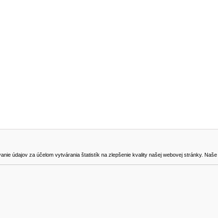
NA STIAHNUTIE
KONTAKT
dajov za účelom vytvárania štatistík na zlepšenie kvality našej webovej stránky. Naše coo
na odstúpenie od zmluvy
0905419149
svencel@gmail.com