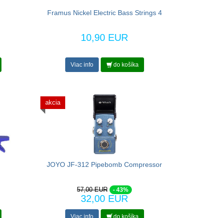
Framus Nickel Electric Bass Strings 4
10,90 EUR
Viac info
do košíka
akcia
JOYO JF-312 Pipebomb Compressor
57,00 EUR
- 43%
32,00 EUR
Viac info
do košíka