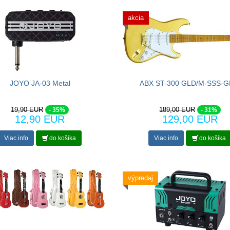
akcia
JOYO JA-03 Metal
ABX ST-300 GLD/M-SSS-
19,90 EUR
189,00 EUR
- 35%
- 31%
12,90 EUR
129,00 EUR
Viac info
do košíka
Viac info
do košíka
výpredaj