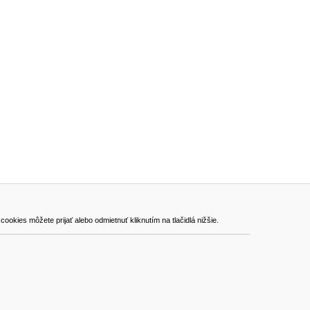
ADRESA
kies môžete prijať alebo odmietnuť kliknutím na tlačidlá nižšie.
VEST - tech s.r.o.
Hviezdoslavova 280/6, 965 01 Žiar nad Hronom
Slovakia (Slovak Republic)