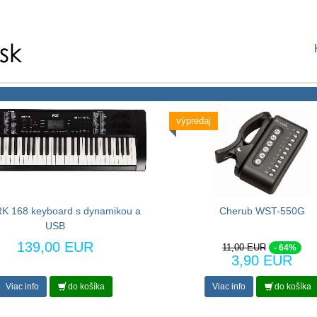
výpredaj
K 168 keyboard s dynamikou a
Cherub WST-550G
USB
139,00 EUR
11,00 EUR
- 64%
3,90 EUR
Viac info
do košíka
Viac info
do košíka