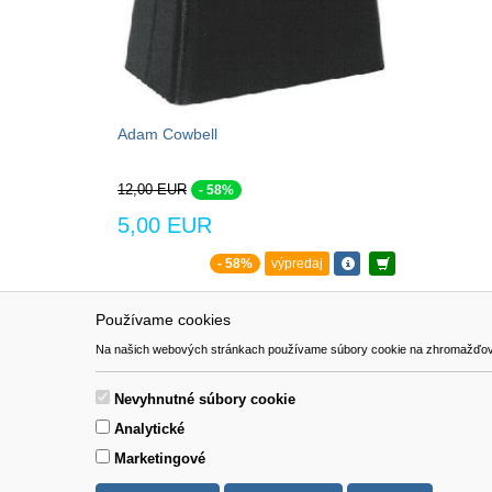
Adam Cowbell
12,00 EUR
- 58%
5,00 EUR
- 58%
výpredaj
Používame cookies
NAVIGÁCIA
SÚBORY 
Na našich webových stránkach používame súbory cookie na zhromažďovanie ú
Katalóg
Formulár 
O nás
Nevyhnutné súbory cookie
Pomoc
Analytické
Kontakt
Marketingové