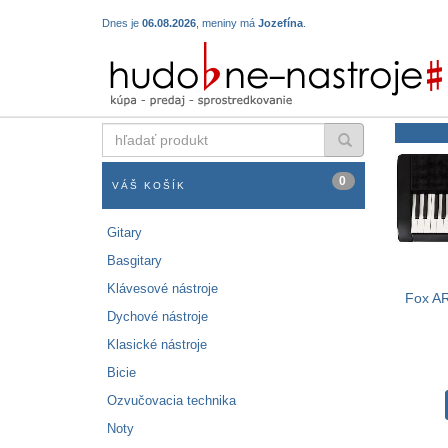
Dnes je
06.08.2026
, meniny má
Jozefína
.
hľadať
produkt
0
VÁŠ KOŠÍK
Gitary
Basgitary
Klávesové nástroje
Fox AR
Dychové nástroje
Klasické nástroje
Bicie
Ozvučovacia technika
Noty