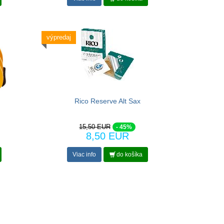
výpredaj
Rico Reserve Alt Sax
15,50 EUR
- 45%
8,50 EUR
Viac info
do košíka