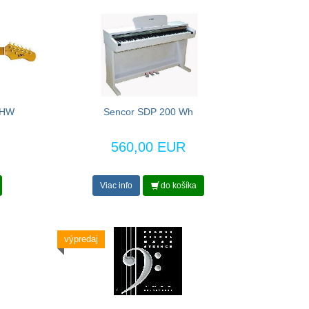
GHW
Sencor SDP 200 Wh
560,00 EUR
Viac info
do košíka
výpredaj