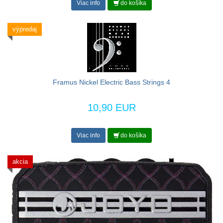
Viac info
do košíka
výpredaj
Framus Nickel Electric Bass Strings 4
10,90 EUR
Viac info
do košíka
akcia