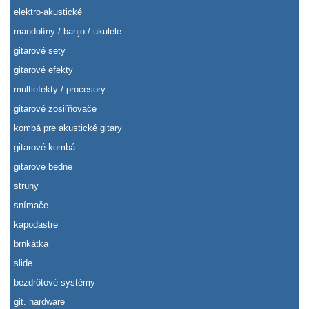
elektro-akustické
mandolíny / banjo / ukulele
gitarové sety
gitarové efekty
multiefekty / procesory
gitarové zosiľňovače
kombá pre akustické gitary
gitarové kombá
gitarové bedne
struny
snímače
kapodastre
brnkátka
slide
bezdrôtové systémy
git. hardware