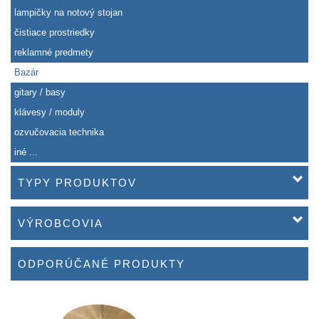
lampičky na notový stojan
čistiace prostriedky
reklamné predmety
Bazár
gitary / basy
klávesy / moduly
ozvučovacia technika
iné ...
TYPY PRODUKTOV
VÝROBCOVIA
ODPORÚČANÉ PRODUKTY