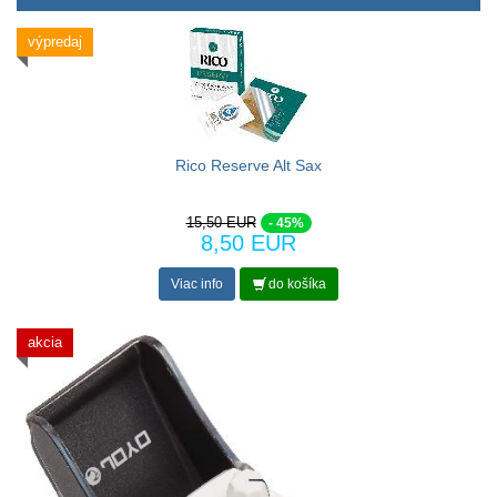
výpredaj
Rico Reserve Alt Sax
15,50 EUR
- 45%
8,50 EUR
Viac info
do košíka
akcia