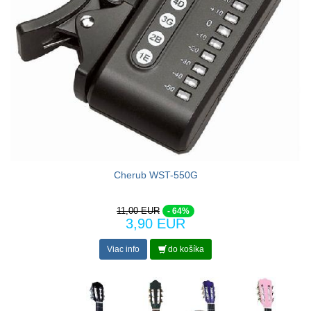
Cherub WST-550G
11,00 EUR
- 64%
3,90 EUR
Viac info
do košíka