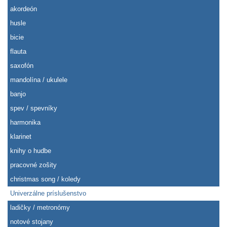
akordeón
husle
bicie
flauta
saxofón
mandolína / ukulele
banjo
spev / spevníky
harmonika
klarinet
knihy o hudbe
pracovné zošity
christmas song / koledy
Univerzálne príslušenstvo
ladičky / metronómy
notové stojany