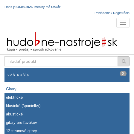
Dnes je
08.08.2026
, meniny má
Oskár
.
Prihlásenie / Registrácia
Navigá
hľadať
produkt
0
VÁŠ KOŠÍK
Gitary
elektrické
klasické (španielky)
akustické
gitary pre ľavákov
12 strunové gitary