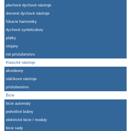
plechové dychové nástroje
drevené dychové nástroje
fúkacie harmoniky
dychové syntetizátory
plátky
stojany
iné príslušenstvo
Klasické nástroje
akordeony
sláčikové nástroje
príslušenstvo
Bicie
bicie automaty
jednotlivé bubny
elektrické bicie / moduly
bicie sady