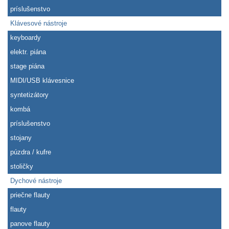
príslušenstvo
Klávesové nástroje
keyboardy
elektr. piána
stage piána
MIDI/USB klávesnice
syntetizátory
kombá
príslušenstvo
stojany
púzdra / kufre
stoličky
Dychové nástroje
priečne flauty
flauty
panove flauty