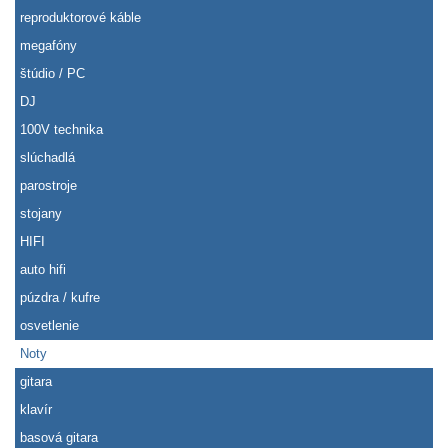
reproduktorové káble
megafóny
štúdio / PC
DJ
100V technika
slúchadlá
parostroje
stojany
HIFI
auto hifi
púzdra / kufre
osvetlenie
Noty
gitara
klavír
basová gitara