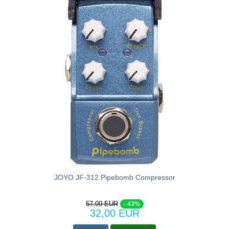
JOYO JF-312 Pipebomb Compressor
57,00 EUR
- 43%
32,00 EUR