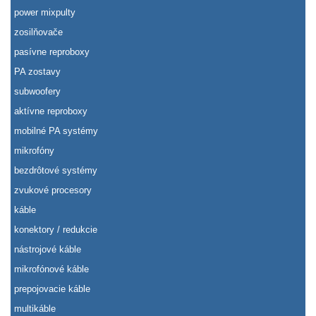
power mixpulty
zosilňovače
pasívne reproboxy
PA zostavy
subwoofery
aktívne reproboxy
mobilné PA systémy
mikrofóny
bezdrôtové systémy
zvukové procesory
káble
konektory / redukcie
nástrojové káble
mikrofónové káble
prepojovacie káble
multikáble