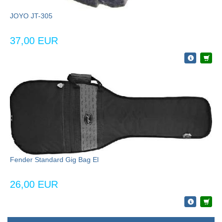
JOYO JT-305
37,00 EUR
Fender Standard Gig Bag El
26,00 EUR