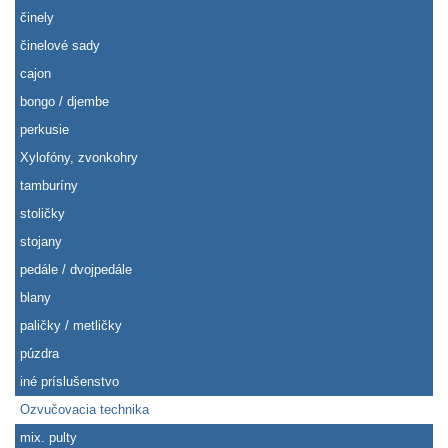
činely
činelové sady
cajon
bongo / djembe
perkusie
Xylofóny, zvonkohry
tamburíny
stoličky
stojany
pedále / dvojpedále
blany
paličky / metličky
púzdra
iné príslušenstvo
Ozvučovacia technika
mix. pulty