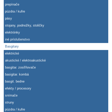
prepínače
púzdra / kufre
pásy
stojany, podnožky, stoličky
elektrónky
iné príslušenstvo
Basgitary
elektrické
akustické / elektroakustické
basgitar. zosiľňovače
basigitar. kombá
basgit. bedne
efekty / procesory
snímače
struny
púzdra / kufre