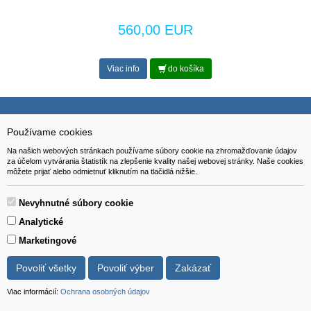
560,00 EUR
Viac info
do košíka
Používame cookies
NAVIGÁCIA
Na našich webových stránkach používame súbory cookie na zhromažďovanie údajov
Katalóg
za účelom vytvárania štatistík na zlepšenie kvality našej webovej stránky. Naše cookies
môžete prijať alebo odmietnuť kliknutím na tlačidlá nižšie.
O nás
Pomoc
Nevyhnutné súbory cookie
Analytické
Kontakt
Marketingové
SÚBORY NA STIAHNUTIE
Povoliť všetky
Povoliť výber
Zakázať
Formulár na odstúpenie od zmluvy
Viac informácií:
Ochrana osobných údajov