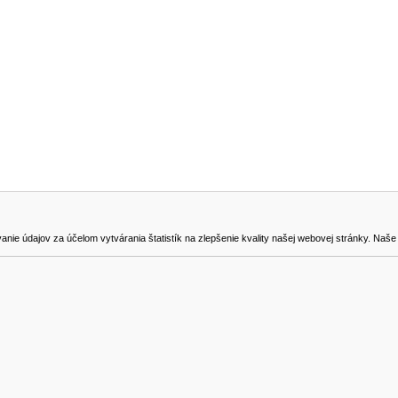
NA STIAHNUTIE
KONTAKT
dajov za účelom vytvárania štatistík na zlepšenie kvality našej webovej stránky. Naše coo
na odstúpenie od zmluvy
0905419149
svencel@gmail.com
Všetky ceny sú uvádzané vrátane DPH.
© 2018 GIBOX, s.r.o. • Generuje redakčný systém YGScms •