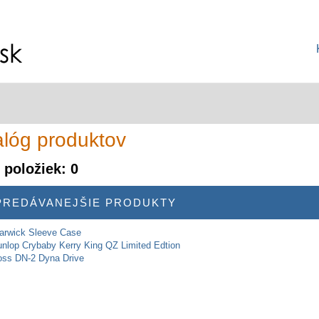
alóg produktov
 položiek: 0
PREDÁVANEJŠIE PRODUKTY
rwick Sleeve Case
nlop Crybaby Kerry King QZ Limited Edtion
ss DN-2 Dyna Drive