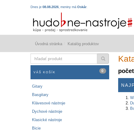
Dnes je
08.08.2026
, meniny má
Oskár
.
Úvodná stránka
Katalóg produktov
hľadať
Kat
produkt
počet
0
VÁŠ KOŠÍK
NAJ
Gitary
Basgitary
Wa
Klávesové nástroje
Du
Bo
Dychové nástroje
Klasické nástroje
Bicie