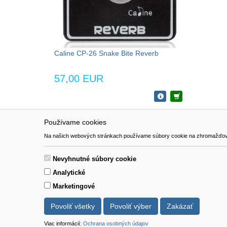
Caline CP-26 Snake Bite Reverb
57,00 EUR
Používame cookies
NAVIGÁCIA
SÚBORY 
Na našich webových stránkach používame súbory cookie na zhromažďovanie ú
Katalóg
Formulár 
O nás
Nevyhnutné súbory cookie
Pomoc
Analytické
Kontakt
Marketingové
Povoliť všetky
Povoliť výber
Zakázať
Viac informácií:
Ochrana osobných údajov