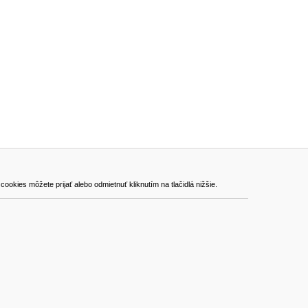
ADRESA
kies môžete prijať alebo odmietnuť kliknutím na tlačidlá nižšie.
VEST - tech s.r.o.
Hviezdoslavova 280/6, 965 01 Žiar nad Hronom
Slovakia (Slovak Republic)