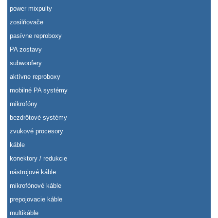
power mixpulty
zosilňovače
pasívne reproboxy
PA zostavy
subwoofery
aktívne reproboxy
mobilné PA systémy
mikrofóny
bezdrôtové systémy
zvukové procesory
káble
konektory / redukcie
nástrojové káble
mikrofónové káble
prepojovacie káble
multikáble