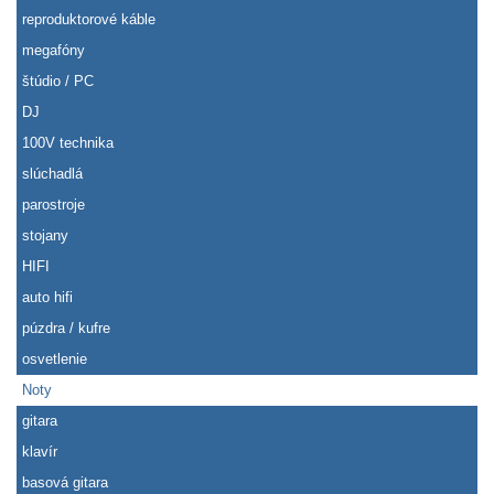
reproduktorové káble
megafóny
štúdio / PC
DJ
100V technika
slúchadlá
parostroje
stojany
HIFI
auto hifi
púzdra / kufre
osvetlenie
Noty
gitara
klavír
basová gitara