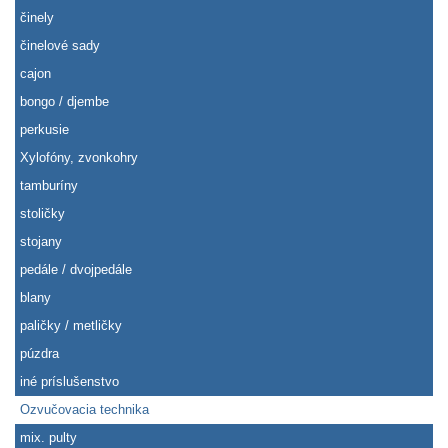
činely
činelové sady
cajon
bongo / djembe
perkusie
Xylofóny, zvonkohry
tamburíny
stoličky
stojany
pedále / dvojpedále
blany
paličky / metličky
púzdra
iné príslušenstvo
Ozvučovacia technika
mix. pulty