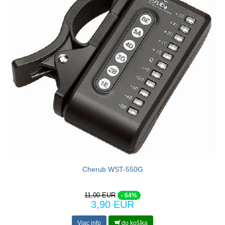
Cherub WST-550G
11,00 EUR
- 64%
3,90 EUR
Viac info
do košíka