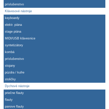
príslušenstvo
Klávesové nástroje
keyboardy
elektr. piána
stage piána
MIDI/USB klávesnice
syntetizátory
kombá
príslušenstvo
stojany
púzdra / kufre
stoličky
Dychové nástroje
priečne flauty
flauty
panove flauty