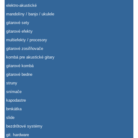
elektro-akustické
mandolíny / banjo / ukulele
gitarové sety
gitarové efekty
multiefekty / procesory
gitarové zosiľňovače
kombá pre akustické gitary
gitarové kombá
gitarové bedne
struny
snímače
kapodastre
brnkátka
slide
bezdrôtové systémy
git. hardware