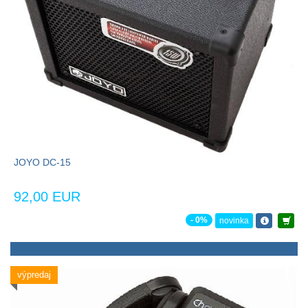
JOYO DC-15
92,00 EUR
- 0%
novinka
výpredaj