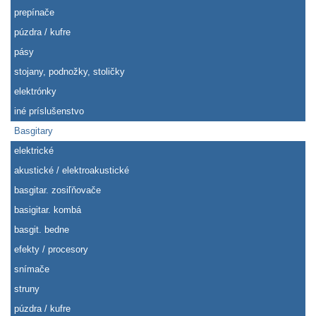
prepínače
púzdra / kufre
pásy
stojany, podnožky, stoličky
elektrónky
iné príslušenstvo
Basgitary
elektrické
akustické / elektroakustické
basgitar. zosiľňovače
basigitar. kombá
basgit. bedne
efekty / procesory
snímače
struny
púzdra / kufre