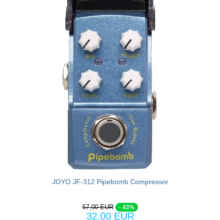
JOYO JF-312 Pipebomb Compressor
57,00 EUR
- 43%
32,00 EUR