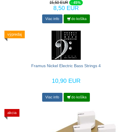
15,50 EUR
- 45%
8,50 EUR
Viac info
do košíka
výpredaj
Framus Nickel Electric Bass Strings 4
10,90 EUR
Viac info
do košíka
akcia