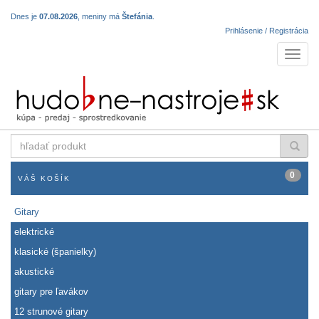
Dnes je
07.08.2026
, meniny má
Štefánia
.
Prihlásenie / Registrácia
Navigá
hľadať
produkt
0
VÁŠ KOŠÍK
Gitary
elektrické
klasické (španielky)
akustické
gitary pre ľavákov
12 strunové gitary