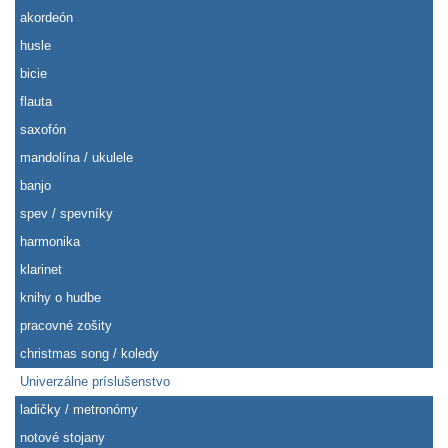
akordeón
husle
bicie
flauta
saxofón
mandolína / ukulele
banjo
spev / spevníky
harmonika
klarinet
knihy o hudbe
pracovné zošity
christmas song / koledy
Univerzálne príslušenstvo
ladičky / metronómy
notové stojany