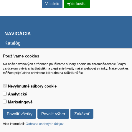
Viac info
do košíka
NAVIGÁCIA
Katalóg
O nás
Používame cookies
Pomoc
Na našich webových stránkach používame súbory cookie na zhromažďovanie údajov
za účelom vytvárania štatistík na zlepšenie kvality našej webovej stránky. Naše cookies
Kontakt
môžete prijať alebo odmietnuť kliknutím na tlačidlá nižšie.
SÚBORY NA STIAHNUTIE
Nevyhnutné súbory cookie
Formulár na odstúpenie od zmluvy
Analytické
Marketingové
KONTAKT
Povoliť všetky
Povoliť výber
Zakázať
0905419149
Viac informácií:
Ochrana osobných údajov
svencel@gmail.com