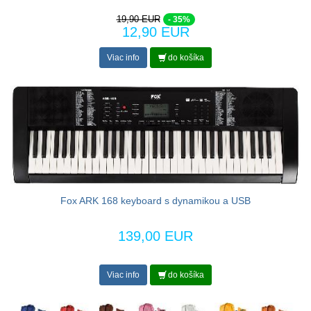
19,90 EUR
- 35%
12,90 EUR
Viac info
do košíka
Fox ARK 168 keyboard s dynamikou a USB
139,00 EUR
Viac info
do košíka