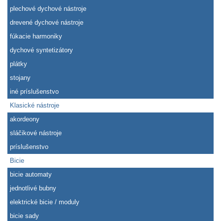
plechové dychové nástroje
drevené dychové nástroje
fúkacie harmoniky
dychové syntetizátory
plátky
stojany
iné príslušenstvo
Klasické nástroje
akordeony
sláčikové nástroje
príslušenstvo
Bicie
bicie automaty
jednotlivé bubny
elektrické bicie / moduly
bicie sady