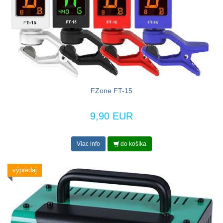
FZone FT-15
9,90 EUR
Viac info
do košíka
výpredaj